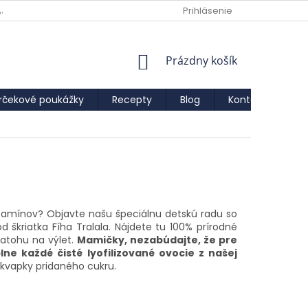
AJOV
Prihlásenie
NÁKUPNÝ
Prázdny košík
KOŠÍK
rčekové poukážky
Recepty
Blog
Kontakty
IF
vitamínov? Objavte našu špeciálnu detskú radu so
d škriatka Fíha Tralala. Nájdete tu 100% prírodné
batohu na výlet.
Mamičky, nezabúdajte, že pre
e každé čisté lyofilizované ovocie z našej
kvapky pridaného cukru.