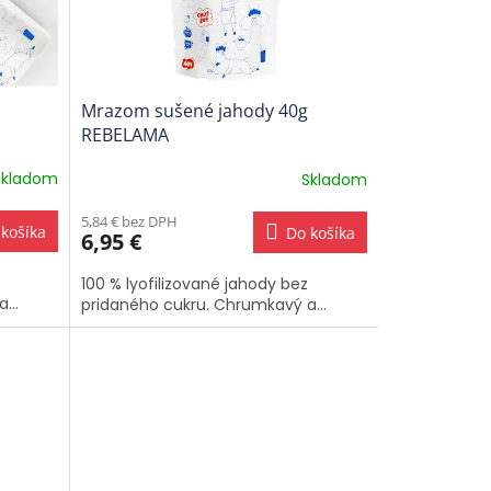
Mrazom sušené jahody 40g
REBELAMA
Skladom
Skladom
Priemerné
hodnotenie
5,84 € bez DPH
produktu
košíka
Do košíka
6,95 €
je
5,0
100 % lyofilizované jahody bez
z
...
pridaného cukru. Chrumkavý a...
5
hviezdičiek.