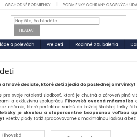
OBCHODNÉ PODMIENKY
PODMIENKY OCHRANY OSOBNÝCH ÚD
HĽADAŤ
láde a polevách
Pre deti
Rodinné XXL balenia
Da
deti
 a hravé desiate, ktoré deti zjedia do poslednej omrvinky!
e pre svoje ratolesti sladkosť, ktorá je chutná a zároveň plná 
tkami a exkluzívnu spoluprácu
Fíhovská ovocná mňamotka
o
bez chémie, ktoré perfektne sadnú do každej školskej tašky či 
etičky je skvelou a stopercentne bezpečnou voľbou úpln
y!
Všetky plody totiž spracovávame s maximálnou láskou a bez 
Fíhovská