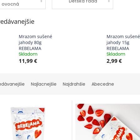
Detská rada
ovocná
mňamotka
edávanejšie
Mrazom sušené
Mrazom sušené
jahody 80g
jahody 15g
REBELAMA
REBELAMA
Skladom
Skladom
11,99 €
2,99 €
edávanejšie
Najlacnejšie
Najdrahšie
Abecedne