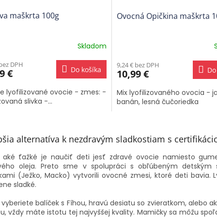
ova maškrta 100g
Ovocná Opičkina maškrta 
Skladom
 bez DPH
9,24 € bez DPH
Do košíka
Do
9 €
10,99 €
 lyofilizované ovocie - zmes: -
Mix lyofilizovaného ovocia - j
izovaná slivka -...
banán, lesná čučoriedka
O
v
pšia alternatíva k nezdravým sladkostiam s certifikáci
l
á
 aké ťažké je naučiť deti jesť zdravé ovocie namiesto gum
d
ého oleja. Preto sme v spolupráci s obľúbeným detským šk
a
tkami (Ježko, Macko) vytvorili ovocné zmesi, ktoré deti bavia.
c
ene sladké.
i
e
i vyberiete balíček s Fíhou, hravú desiatu so zvieratkom, alebo
p
u, vždy máte istotu tej najvyššej kvality. Mamičky sa môžu spoľ
r