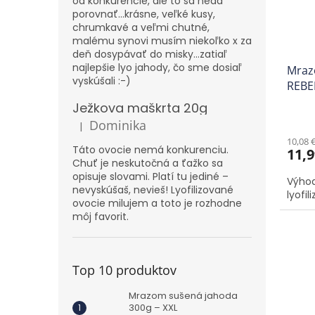
od konkurencie, ale to sa nedá
r
d
porovnať...krásne, veľké kusy,
o
u
chrumkavé a veľmi chutné,
d
k
malému synovi musím niekoľko x za
deň dosypávať do misky...zatiaľ
u
t
najlepšie lyo jahody, čo sme dosiaľ
Mraz
k
o
vyskúšali :-)
REBE
t
v
o
Ježkova maškrta 20g
v
Dominika
|
Hodnotenie produktu je 5 z 5 hviezdičiek.
10,08 
Táto ovocie nemá konkurenciu.
11,9
Chuť je neskutočná a ťažko sa
opisuje slovami. Platí tu jediné –
Výhod
nevyskúšaš, nevieš! Lyofilizované
lyofi
ovocie milujem a toto je rozhodne
môj favorit.
Top 10 produktov
Mrazom sušená jahoda
300g – XXL