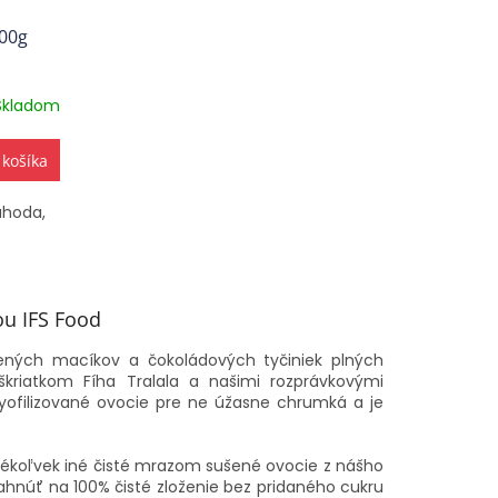
100g
Skladom
 košíka
ahoda,
ou IFS Food
ených macíkov a čokoládových tyčiniek plných
riatkom Fíha Tralala a našimi rozprávkovými
 Lyofilizované ovocie pre ne úžasne chrumká a je
 akékoľvek iné čisté mrazom sušené ovocie z nášho
ahnúť na 100% čisté zloženie bez pridaného cukru