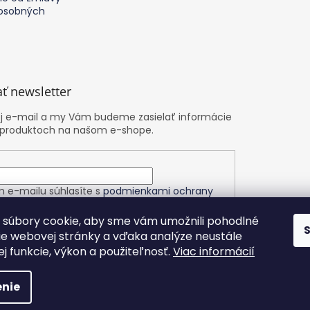
osobných
ť newsletter
oj e-mail a my Vám budeme zasielať informácie
 produktoch na našom e-shope.
m e-mailu súhlasíte s
podmienkami ochrany
h údajov
súbory cookie, aby sme vám umožnili pohodlné
ie webovej stránky a vďaka analýze neustále
ÁSIŤ SA
jej funkcie, výkon a použiteľnosť.
Viac informácií
nie
yhradené.
Upraviť nastavenie cookies
Nastavenie | Úprava | Cust