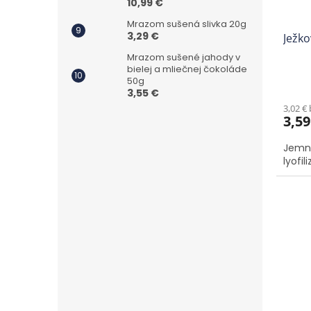
10,99 €
Mrazom sušená slivka 20g
3,29 €
Ježk
Mrazom sušené jahody v
bielej a mliečnej čokoláde
50g
Priem
3,55 €
hodno
3,02 €
produ
3,59
je
3,2
Jemne
z
lyofil
5
hviezd