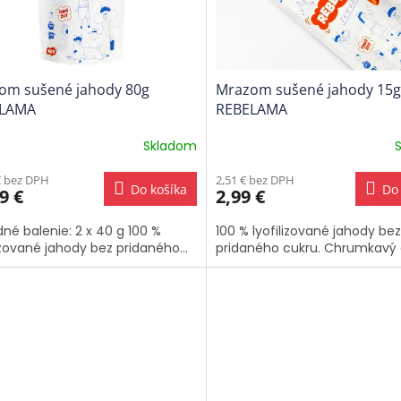
om sušené jahody 80g
Mrazom sušené jahody 15g
LAMA
REBELAMA
Skladom
€ bez DPH
2,51 € bez DPH
Do košíka
Do 
9 €
2,99 €
né balenie: 2 x 40 g 100 %
100 % lyofilizované jahody bez
lizované jahody bez pridaného...
pridaného cukru. Chrumkavý a