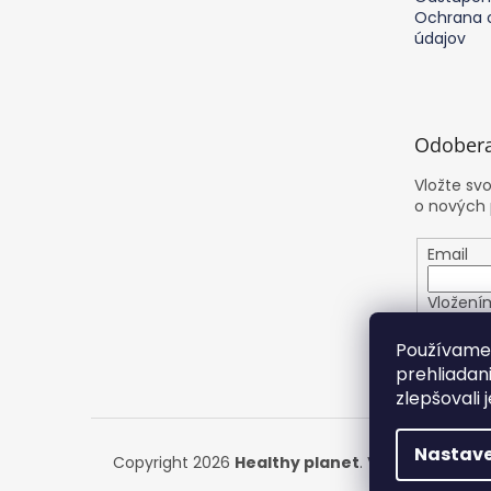
Ochrana 
údajov
Odobera
Vložte sv
o nových
Email
Vložení
osobnýc
Používame 
prehliadan
PRIHL
zlepšovali 
Nastave
Copyright 2026
Healthy planet
. Všetky práva v