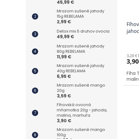
45,99 €
Mrazom sušené jahody
15g REBELAMA
2,99 €
Fího
jahod
Detox mix 5 druhov ovocia
49,99 €
Mrazom sušené jahody
80g REBELAMA
3,28 €
11,99 €
3,90
Mrazom sušené jahody
40g REBELAMA
Fíha T
6,95 €
malin
Mrazom sušené mango
20g
3,59 €
Fíhovská ovocná
mňamotka 20g - jahoda,
malina, marhuľa
3,90 €
Mrazom sušené mango
100g