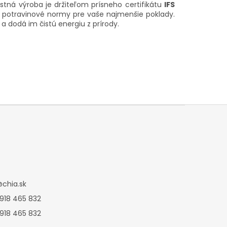
stná výroba je držiteľom prísneho certifikátu
IFS
ke potravinové normy pre vaše najmenšie poklady.
a dodá im čistú energiu z prírody.
@
chia.sk
 918 465 832
 918 465 832