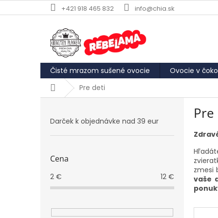
Prejsť
+421 918 465 832
info@chia.sk
na
obsah
Čisté mrazom sušené ovocie
Ovocie v čoko
Domov
Pre deti
B
Pre 
o
Darček k objednávke nad 39 eur
č
n
Zdravé
ý
Hľadát
p
Cena
zviera
a
zmesi 
n
2
€
12
€
vaše d
e
ponuk
l