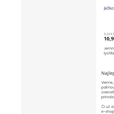
Ježk
9,24 €
10,9
Jemne
lyofil
Najle
Vieme,
palmov
zviera
prirodz
Či už s
e-shop