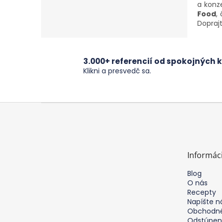
a konz
Food
,
Doprajt
3.000+ referencií od spokojných k
Klikni a presvedč sa.
Z
á
p
ä
t
Informác
i
e
Blog
O nás
Recepty
Napíšte 
Obchodné
Odstúpen