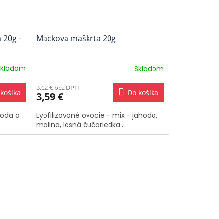
 20g -
Mackova maškrta 20g
Skladom
Skladom
3,02 € bez DPH
košíka
Do košíka
3,59 €
hoda a
Lyofilizované ovocie - mix - jahoda,
malina, lesná čučoriedka...