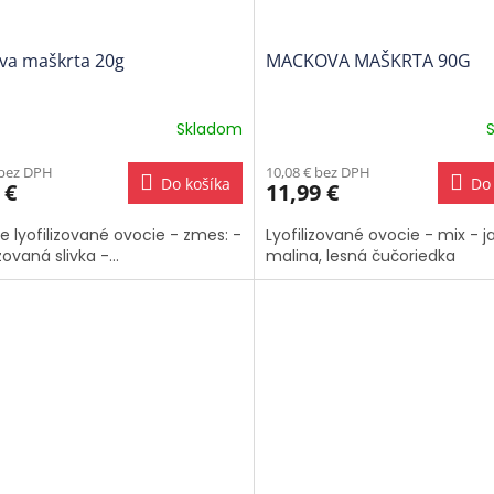
ova maškrta 20g
MACKOVA MAŠKRTA 90G
Skladom
erné
tenie
 bez DPH
10,08 € bez DPH
ktu
Do košíka
Do 
 €
11,99 €
 lyofilizované ovocie - zmes: -
Lyofilizované ovocie - mix - j
izovaná slivka -...
malina, lesná čučoriedka
ičiek.