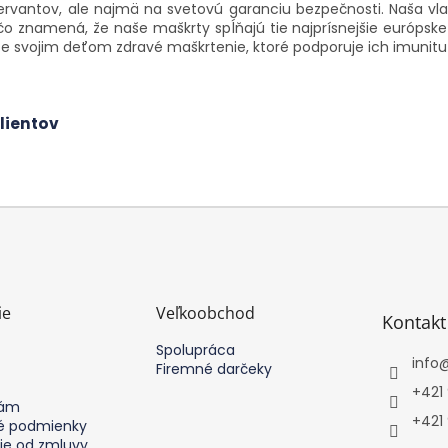
ervantov, ale najmä na svetovú garanciu bezpečnosti. Naša vla
v
 čo znamená, že naše maškrty spĺňajú tie najprísnejšie európs
k
e svojim deťom zdravé maškrtenie, ktoré podporuje ich imunitu 
y
v
ý
p
lientov
i
s
u
ie
Veľkoobchod
Kontakt
Spolupráca
info
Firemné darčeky
+421
nám
+421
 podmienky
ie od zmluvy