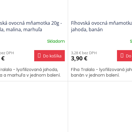
vská ovocná mňamotka 20g -
Fíhovská ovocná mňamotka
a, malina, marhuľa
jahoda, banán
Skladom
 bez DPH
3,28 € bez DPH
Do košíka
Do 
 €
3,90 €
ralala - lyofilizovaná jahoda,
Fíha Tralala - lyofilizovaná ja
a a marhuľa v jednom balení.
banán v jednom balení.