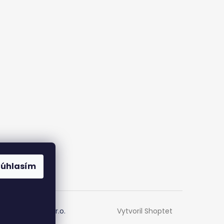
Súhlasím
Vytvoril Shoptet
om |
Netmedia s.r.o.