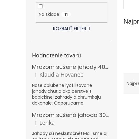
Na sklade
11
Najpr
ROZBALIŤ FILTER
Hodnotenie tovaru
Mrazom sušené jahody 40g REBELAMA
Klaudia Hovanec
R
|
Hodnotenie produktu je 5 z 5 hviezdičiek.
a
Najpr
Nase oblubene lyofilizovane
d
jahody,chutia ako cerstve z
e
babickinej zahrady a chrumkaju
V
n
dokonale. Odporucame.
ý
i
Mrazom sušená jahoda 300g – XXL
p
e
Lenka
i
p
|
Hodnotenie produktu je 5 z 5 hviezdičiek.
s
r
Jahody sú neskutočné! Mali sme aj
p
o