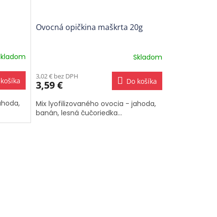
Ovocná opičkina maškrta 20g
Skladom
Skladom
3,02 € bez DPH
košíka
Do košíka
3,59 €
ahoda,
Mix lyofilizovaného ovocia - jahoda,
banán, lesná čučoriedka...