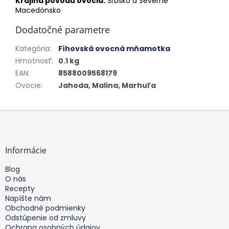
Krajina pôvodu ovocia:
Srbsko a Severné
Macedónsko
Dodatočné parametre
Kategória
:
Fíhovská ovocná mňamotka
Hmotnosť
:
0.1 kg
EAN
:
8588009568179
Ovocie
:
Jahoda, Malina, Marhuľa
Z
á
p
ä
Informácie
t
Blog
i
O nás
e
Recepty
Napíšte nám
Obchodné podmienky
Odstúpenie od zmluvy
Ochrana osobných údajov