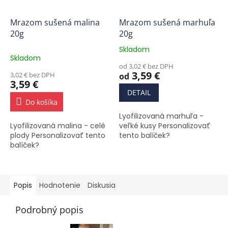
Mrazom sušená malina
Mrazom sušená marhuľa
20g
20g
Skladom
Priemerné
Skladom
hodnotenie
od 3,02 € bez DPH
produktu
3,59 €
3,02 € bez DPH
od
je
3,59 €
5,0
DETAIL
z
Do košíka
5
Lyofilizovaná marhuľa -
hviezdičiek.
Lyofilizovaná malina - celé
veľké kusy Personalizovať
plody Personalizovať tento
tento balíček?
balíček?
Popis
Hodnotenie
Diskusia
Podrobný popis