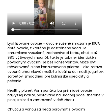
Lyofilizované ovocie - ovocie sušené mrazom je 100%
čisté ovocie, z ktorého je odstránená voda. Je
chrumkavo vysušené, zachováva si farbu, chuť a až
98% výživových hodnôt, takže je takmer identické s
pôvodným ovocím. Je bez konzervantov. Môže byť
rehydrované alebo konzumované priamo - ako zdravá
ovocná chrumkavá maškrta. Ideálne do müsli, jogurtov,
sorbetov, smoothies, pre kulinárske špeciality a
pečenie.
Healthy planet Vám ponúka iba prémiové ovocie
najvyššej kvality, pestované na úrodnej pôde, zberané v
plnej zrelosti a zamrazené v deň zberu.
Chuťou a vôňou sa nedá porovnať s ovocím