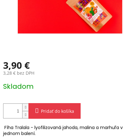
3,90 €
3,28 € bez DPH
Jednotková
Skladom
cena:
Pridať do košíka
Fíha Tralala - lyofilizovaná jahoda, malina a marhuľa v
jednom balení.