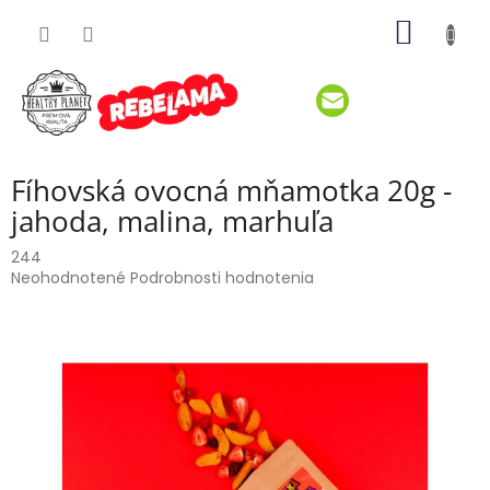
Prejsť
NÁKU
na
obsah
KOŠÍK
Fíhovská ovocná mňamotka 20g -
jahoda, malina, marhuľa
244
Priemerné
Neohodnotené
Podrobnosti hodnotenia
hodnotenie
produktu
je
0,0
z
5
hviezdičiek.