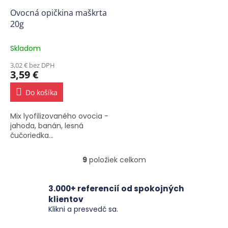
Ovocná opičkina maškrta
20g
Skladom
3,02 € bez DPH
3,59 €
Do košíka
Mix lyofilizovaného ovocia -
jahoda, banán, lesná
čučoriedka...
9
položiek celkom
O
v
l
3.000+ referencií od spokojných
á
klientov
d
Klikni a presvedč sa.
a
c