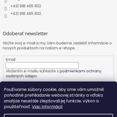
+421 918 465 832
+421 918 465 832
Odoberať newsletter
Vložte svoj e-mail a my Vám budeme zasielať informácie o
nových produktoch na našom e-shope.
Email
Vložením e-mailu súhlasíte s
podmienkami ochrany
osobných údajov
PRIHLÁSIŤ SA
Používame súbory cookie, aby sme vám umožnili
pohodlné prehliadanie webovej stránky a vďaka
analýze neustále zlepšovali jej funkcie, výkon a
použiteľnosť.
Viac informácií
Vytvoril Shoptet