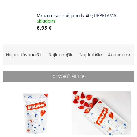
Mrazom sušené jahody 40g REBELAMA
Skladom
6,95 €
R
a
Najpredávanejšie
Najlacnejšie
Najdrahšie
Abecedne
d
e
n
OTVORIŤ FILTER
i
e
V
p
ý
r
p
o
i
d
s
u
p
k
r
t