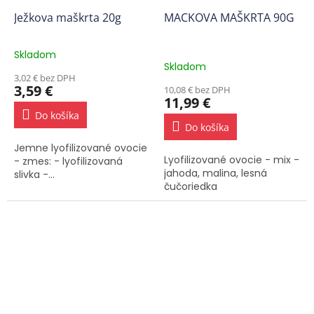
Ježkova maškrta 20g
MACKOVA MAŠKRTA 90G
Skladom
Priemerné
Skladom
hodnotenie
3,02 € bez DPH
produktu
3,59 €
10,08 € bez DPH
je
11,99 €
3,2
Do košíka
z
Do košíka
5
Jemne lyofilizované ovocie
hviezdičiek.
Lyofilizované ovocie - mix -
- zmes: - lyofilizovaná
jahoda, malina, lesná
slivka -...
čučoriedka