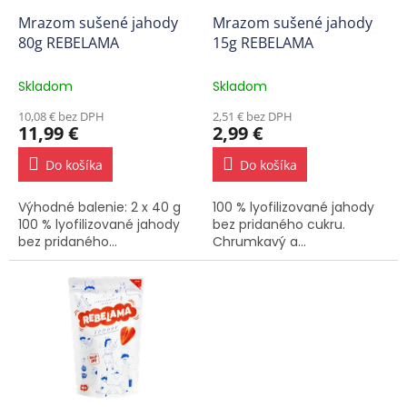
o
o
d
Mrazom sušené jahody
Mrazom sušené jahody
v
u
80g REBELAMA
15g REBELAMA
k
t
Skladom
Skladom
o
10,08 € bez DPH
2,51 € bez DPH
v
11,99 €
2,99 €
Do košíka
Do košíka
Výhodné balenie: 2 x 40 g
100 % lyofilizované jahody
100 % lyofilizované jahody
bez pridaného cukru.
bez pridaného...
Chrumkavý a...