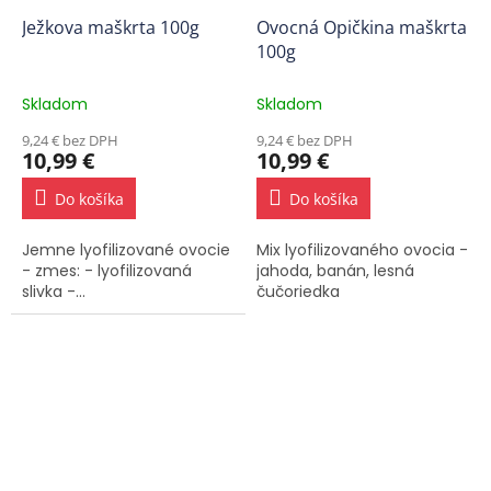
Ježkova maškrta 100g
Ovocná Opičkina maškrta
100g
Skladom
Skladom
9,24 € bez DPH
9,24 € bez DPH
10,99 €
10,99 €
Do košíka
Do košíka
Jemne lyofilizované ovocie
Mix lyofilizovaného ovocia -
- zmes: - lyofilizovaná
jahoda, banán, lesná
slivka -...
čučoriedka