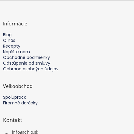
i
Z
e
á
p
p
r
ä
Informácie
v
t
k
Blog
i
y
O nás
v
e
Recepty
ý
Napíšte nám
p
Obchodné podmienky
i
Odstúpenie od zmluvy
s
Ochrana osobných údajov
u
Veľkoobchod
Spolupráca
Firemné darčeky
Kontakt
info
@
chia.sk