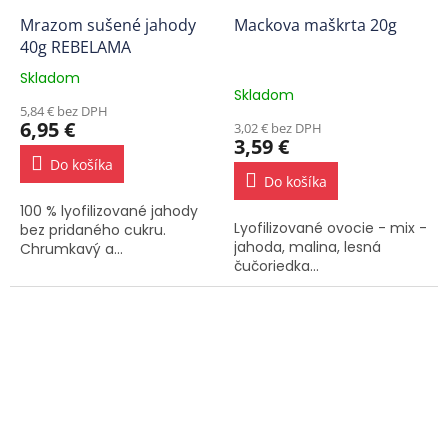
Mrazom sušené jahody
Mackova maškrta 20g
40g REBELAMA
Skladom
Priemerné
Skladom
hodnotenie
5,84 € bez DPH
produktu
6,95 €
3,02 € bez DPH
je
3,59 €
5,0
Do košíka
z
Do košíka
5
100 % lyofilizované jahody
hviezdičiek.
Lyofilizované ovocie - mix -
bez pridaného cukru.
jahoda, malina, lesná
Chrumkavý a...
čučoriedka...