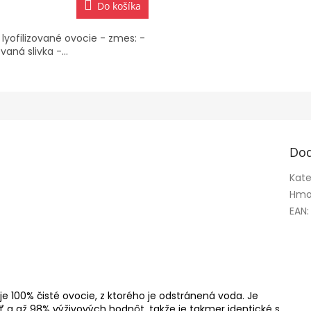
Do košíka
yofilizované ovocie - zmes: -
ovaná slivka -...
čiek.
Dod
Kate
Hmo
EAN
:
e 100% čisté ovocie, z ktorého je odstránená voda. Je
 a až 98% výživových hodnôt, takže je takmer identické s