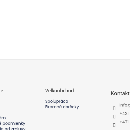
ie
Veľkoobchod
Kontakt
Spolupráca
info
Firemné darčeky
+421
nám
+421
 podmienky
ie od zmluvy