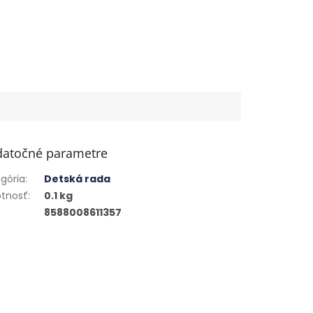
atočné parametre
gória
:
Detská rada
tnosť
:
0.1 kg
8588008611357