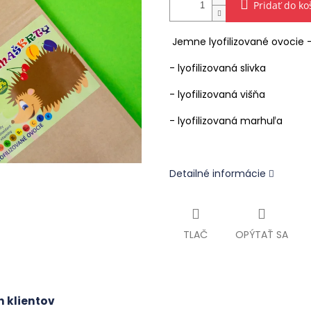
Pridať do ko
Jemne lyofilizované ovocie 
- lyofilizovaná slivka
- lyofilizovaná višňa
- lyofilizovaná marhuľa
Detailné informácie
TLAČ
OPÝTAŤ SA
h klientov