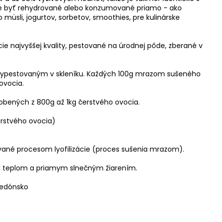
e byť rehydrované alebo konzumované priamo - ako
üsli, jogurtov, sorbetov, smoothies, pre kulinárske
e najvyššej kvality, pestované na úrodnej pôde, zberané v
vypestovaným v skleníku. Každých 100g mrazom sušeného
ovocia.
bených z 800g až 1kg čerstvého ovocia.
erstvého ovocia)
ované procesom lyofilizácie (proces sušenia mrazom).
 teplom a priamym slnečným žiarením.
cedónsko