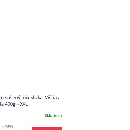
 sušený mix Slivka, Višňa a
a 400g – XXL
Skladom
rné
enie
 bez DPH
tu