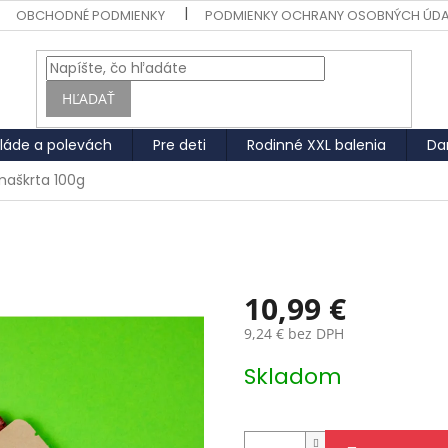
OBCHODNÉ PODMIENKY
PODMIENKY OCHRANY OSOBNÝCH ÚD
HĽADAŤ
láde a polevách
Pre deti
Rodinné XXL balenia
Da
maškrta 100g
10,99 €
9,24 € bez DPH
Jednotková
Skladom
cena: