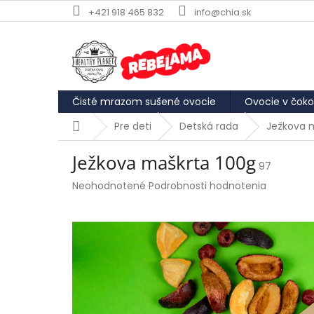
Prejsť
+421 918 465 832
info@chia.sk
na
obsah
Čisté mrazom sušené ovocie
Ovocie v čoko
Domov
Pre deti
Detská rada
Ježkova 
Ježkova maškrta 100g
97
Priemerné
Neohodnotené
Podrobnosti hodnotenia
hodnotenie
produktu
je
0,0
z
5
hviezdičiek.