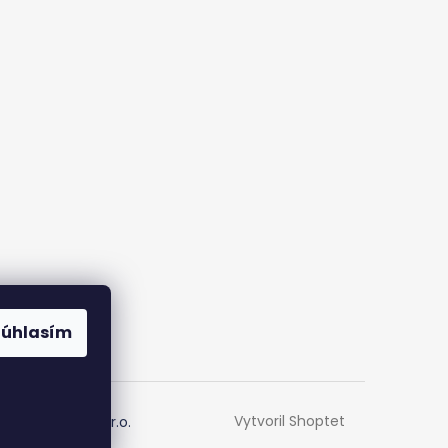
Súhlasím
Vytvoril Shoptet
om |
Netmedia s.r.o.