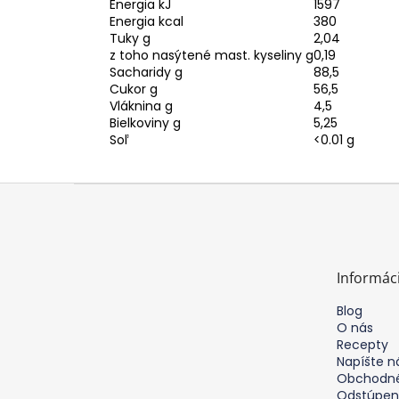
Energia kJ
1597
Energia kcal
380
Tuky g
2,04
z toho nasýtené mast. kyseliny g
0,19
Sacharidy g
88,5
Cukor g
56,5
Vláknina g
4,5
Bielkoviny g
5,25
Soľ
<0.01 g
Z
á
p
ä
t
Informác
i
e
Blog
O nás
Recepty
Napíšte 
Obchodné
Odstúpen