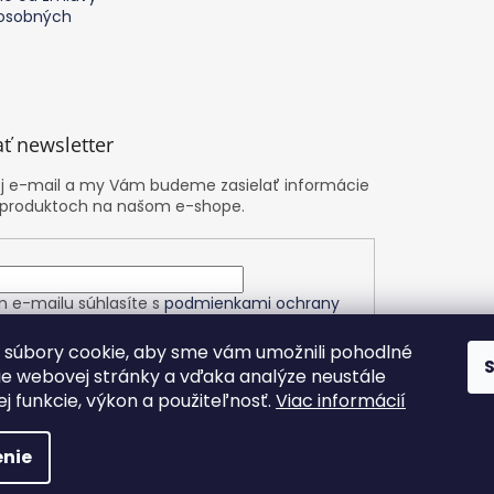
osobných
ť newsletter
oj e-mail a my Vám budeme zasielať informácie
 produktoch na našom e-shope.
m e-mailu súhlasíte s
podmienkami ochrany
h údajov
súbory cookie, aby sme vám umožnili pohodlné
ie webovej stránky a vďaka analýze neustále
ÁSIŤ SA
jej funkcie, výkon a použiteľnosť.
Viac informácií
nie
yhradené.
Upraviť nastavenie cookies
Nastavenie | Úprava | Cust