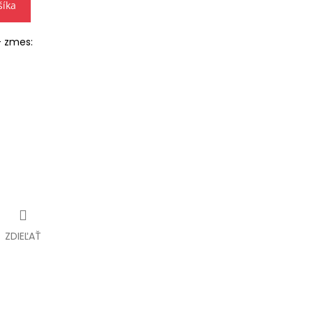
šíka
- zmes:
ZDIEĽAŤ