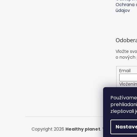
Ochrana 
údajov
Odobera
Vložte sv
o nových
Email
Vložení
osobnýc
Používame 
prehliadan
PRIHL
zlepšovali 
Nastave
Copyright 2026
Healthy planet
. Všetky práva v