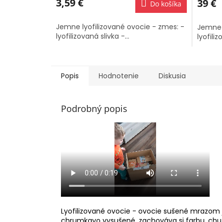
3,59 €
39 €
Do košíka
je
je
3,2
5,0
z
z
Jemne lyofilizované ovocie - zmes: -
Jemne l
5
5
lyofilizovaná slivka -...
lyofiliz
hviezdičiek.
hviezdi
Popis
Hodnotenie
Diskusia
Podrobný popis
Lyofilizované ovocie - ovocie sušené mrazom j
chrumkavo vysušené, zachováva si farbu, chuť