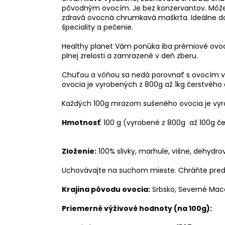
pôvodným ovocím. Je bez konzervantov. Môž
zdravá ovocná chrumkavá maškrta. Ideálne do m
špeciality a pečenie.
Healthy planet Vám ponúka iba prémiové ovoci
plnej zrelosti a zamrazené v deň zberu.
Chuťou a vôňou sa nedá porovnať s ovocím 
ovocia je vyrobených z 800g až 1kg čerstvého 
Každých 100g mrazom sušeného ovocia je vyro
Hmotnosť
: 100 g (vyrobené z 800g až 100g č
Zloženie:
100% slivky, marhule, višne, dehydr
Uchovávajte na suchom mieste. Chráňte pred
Krajina pôvodu ovocia:
Srbsko, Severné Ma
Priemerné výživové hodnoty (na 100g):