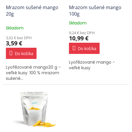
o
o
d
Mrazom sušené mango
Mrazom sušené mango
v
u
20g
100g
k
Skladom
Priemerné
t
Skladom
hodnotenie
o
9,24 € bez DPH
produktu
10,99 €
3,02 € bez DPH
v
je
3,59 €
5,0
Do košíka
z
Do košíka
5
Lyofilizované mango -
hviezdičiek.
Lyofilizované mango20 g -
veľké kusy
veľké kusy. 100 % mrazom
sušené...