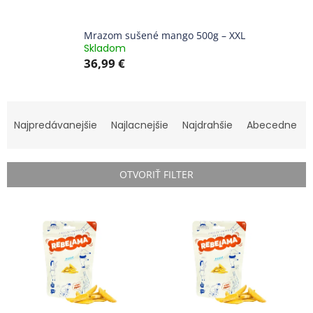
Mrazom sušené mango 500g – XXL
Skladom
36,99 €
R
a
Najpredávanejšie
Najlacnejšie
Najdrahšie
Abecedne
d
e
n
OTVORIŤ FILTER
i
e
V
p
ý
r
p
o
i
d
s
u
p
k
r
t