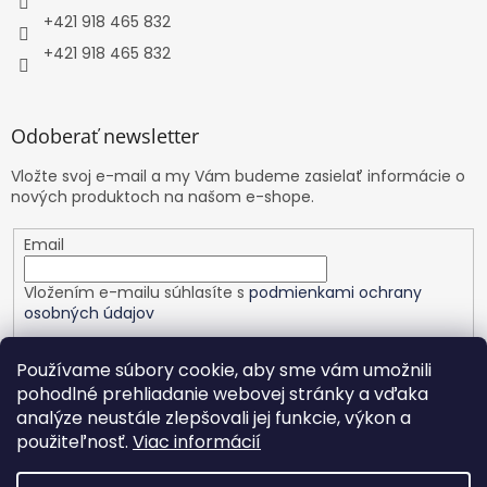
+421 918 465 832
+421 918 465 832
Odoberať newsletter
Vložte svoj e-mail a my Vám budeme zasielať informácie o
nových produktoch na našom e-shope.
Email
Vložením e-mailu súhlasíte s
podmienkami ochrany
osobných údajov
PRIHLÁSIŤ SA
Používame súbory cookie, aby sme vám umožnili
pohodlné prehliadanie webovej stránky a vďaka
analýze neustále zlepšovali jej funkcie, výkon a
použiteľnosť.
Viac informácií
Vytvoril Shoptet