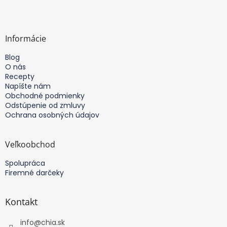
i
Z
e
á
p
p
r
ä
Informácie
v
t
k
Blog
i
y
O nás
v
e
Recepty
ý
Napíšte nám
p
Obchodné podmienky
i
Odstúpenie od zmluvy
s
Ochrana osobných údajov
u
Veľkoobchod
Spolupráca
Firemné darčeky
Kontakt
info
@
chia.sk