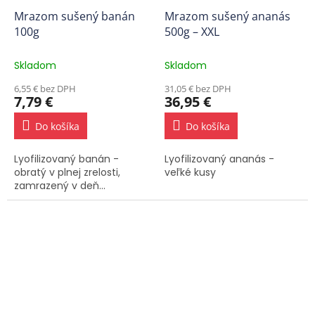
Mrazom sušený banán
Mrazom sušený ananás
100g
500g – XXL
Skladom
Skladom
6,55 € bez DPH
31,05 € bez DPH
7,79 €
36,95 €
Do košíka
Do košíka
Lyofilizovaný banán -
Lyofilizovaný ananás -
obratý v plnej zrelosti,
veľké kusy
zamrazený v deň...