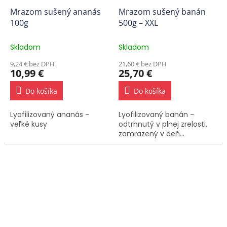
Mrazom sušený ananás
Mrazom sušený banán
100g
500g – XXL
Skladom
Skladom
9,24 € bez DPH
21,60 € bez DPH
10,99 €
25,70 €
Do košíka
Do košíka
Lyofilizovaný ananás -
Lyofilizovaný banán -
veľké kusy
odtrhnutý v plnej zrelosti,
zamrazený v deň...