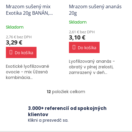
Mrazom sušený mix
Mrazom sušený ananás
Exotika 20g BANÁN,
20g
ANANÁS
Skladom
Priemerné
Skladom
hodnotenie
2,61 € bez DPH
produktu
3,10 €
2,76 € bez DPH
je
3,29 €
5,0
Do košíka
z
Do košíka
5
Lyofilizovaný ananás -
hviezdičiek.
Exotické lyofilizované
obratý v plnej zrelosti,
ovocie - mix Úžasná
zamrazený v deň...
kombinácia...
12
položiek celkom
O
v
l
3.000+ referencií od spokojných
á
klientov
d
Klikni a presvedč sa.
a
c