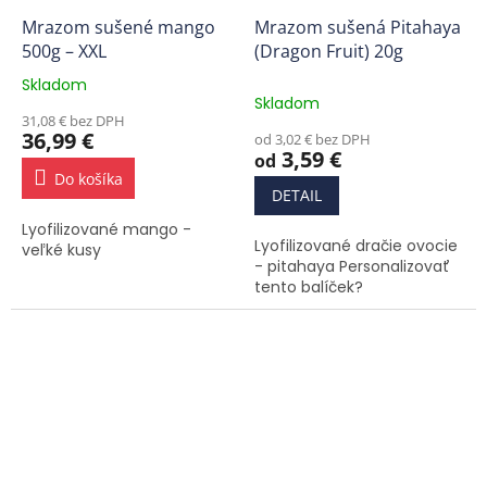
Mrazom sušené mango
Mrazom sušená Pitahaya
500g – XXL
(Dragon Fruit) 20g
Skladom
Priemerné
Skladom
hodnotenie
31,08 € bez DPH
produktu
36,99 €
od 3,02 € bez DPH
je
3,59 €
od
4,3
Do košíka
z
DETAIL
5
Lyofilizované mango -
hviezdičiek.
Lyofilizované dračie ovocie
veľké kusy
- pitahaya Personalizovať
tento balíček?