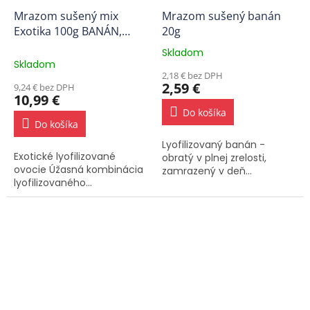
Mrazom sušený mix
Mrazom sušený banán
Exotika 100g BANÁN,
20g
ANANÁS
Skladom
Priemerné
Skladom
hodnotenie
2,18 € bez DPH
produktu
2,59 €
9,24 € bez DPH
je
10,99 €
5,0
Do košíka
z
Do košíka
5
Lyofilizovaný banán -
hviezdičiek.
Exotické lyofilizované
obratý v plnej zrelosti,
ovocie Úžasná kombinácia
zamrazený v deň...
lyofilizovaného...