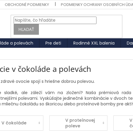
OBCHODNÉ PODMIENKY
PODMIENKY OCHRANY OSOBNÝCH ÚD
HĽADAŤ
láde a polevách
Pre deti
Rodinné XXL balenia
Da
cie v čokoláde a polevách
zdravé ovocie spojí s hriešne dobrou polevou.
te sladké, ale záleží vám na zložení? Naša prémiová rada
litnejšími polevami. Vyskúšajte jedinečné kombinácie v dvoch te
 mliečnu čokoládu so škoricou alebo proteínové bomby pre aktí
V proteínovej
V
V čokoláde
poleve
č