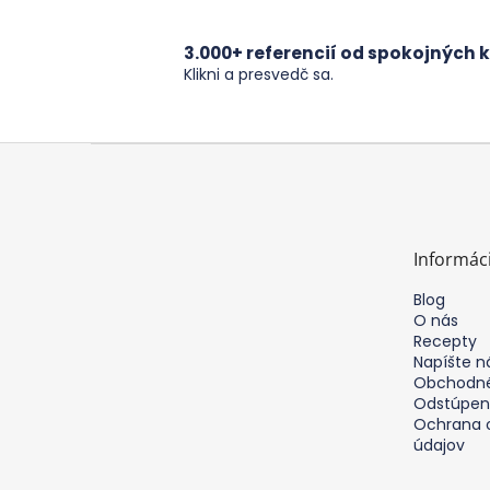
3.000+ referencií od spokojných k
Klikni a presvedč sa.
Z
á
p
ä
t
Informác
i
e
Blog
O nás
Recepty
Napíšte 
Obchodné
Odstúpen
Ochrana 
údajov