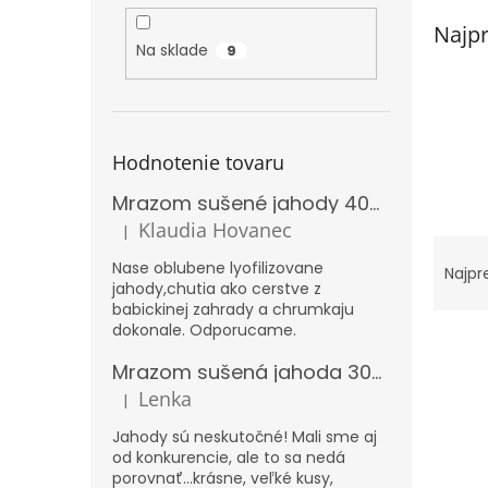
Najpr
Na sklade
9
Hodnotenie tovaru
Mrazom sušené jahody 40g REBELAMA
Klaudia Hovanec
|
Hodnotenie produktu je 5 z 5 hviezdičiek.
R
a
Nase oblubene lyofilizovane
Najpr
jahody,chutia ako cerstve z
d
babickinej zahrady a chrumkaju
e
dokonale. Odporucame.
V
n
ý
i
Mrazom sušená jahoda 300g – XXL
p
e
Lenka
|
Hodnotenie produktu je 5 z 5 hviezdičiek.
i
p
s
r
Jahody sú neskutočné! Mali sme aj
od konkurencie, ale to sa nedá
p
o
porovnať...krásne, veľké kusy,
r
d