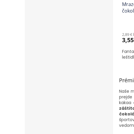
Mraz
čokol
2,89 €
3,55
Fanta
leštid
Prémi
Naše m
prejde
kakaa 
zášti
čokol
športo
vedome