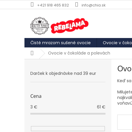
Prejsť
+421 918 465 832
info@chia.sk
na
obsah
Čisté mrazom sušené ovocie
Ovocie v čoko
Domov
Ovocie v čokoláde a polevách
B
Ovo
o
Darček k objednávke nad 39 eur
č
n
Keď sa 
ý
Miluje
p
Cena
najkva
a
voňavú
n
3
€
61
€
e
l