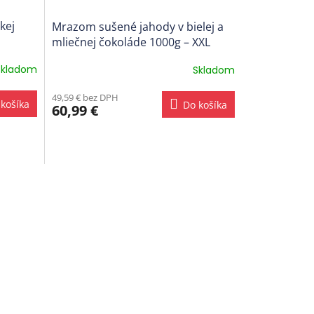
kej
Mrazom sušené jahody v bielej a
mliečnej čokoláde 1000g – XXL
Skladom
Skladom
49,59 € bez DPH
košíka
Do košíka
60,99 €