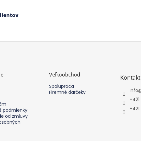
k
y
lientov
v
ý
p
i
s
u
ie
Veľkoobchod
Kontakt
Spolupráca
info
Firemné darčeky
+421
nám
+421
 podmienky
ie od zmluvy
osobných