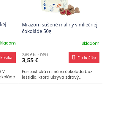
kej
Mrazom sušené maliny v mliečnej
čokoláde 50g
Skladom
Skladom
2,89 € bez DPH
košíka
Do košíka
3,55 €
e v
Fantastická mliečna čokoláda bez
čokoláde
leštidla, ktorá ukrýva zdravý...