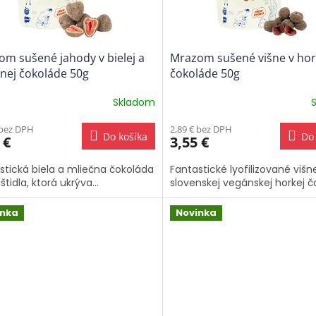
m sušené jahody v bielej a
Mrazom sušené višne v hor
nej čokoláde 50g
čokoláde 50g
Skladom
Priemerné
hodnotenie
 bez DPH
2,89 € bez DPH
produktu
Do košíka
Do 
 €
3,55 €
je
5,0
stická biela a mliečna čokoláda
Fantastické lyofilizované višn
z
štidla, ktorá ukrýva...
slovenskej vegánskej horkej 
5
hviezdičiek.
inka
Novinka