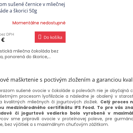
om sušené černice v mliečnej
áde a škorici 50g
Momentálne nedostupné
 bez DPH
Do košíka
 €
stická mliečna čokoláda bez
la, ponorená do škorice,...
O
v
ové maškrtenie s poctivým zložením a garanciou kval
l
á
razom sušené ovocie v čokoláde a polevách nie je obyčajná cu
d
 šetrným procesom lyofilizácie a následne je obalený v staro
a
a kvalitných mliečnych či jogurtových zložiek.
Celý proces 
c
tou medzinárodného certifikátu IFS Food. To pre vás zn
i
ádové či jogurtové vedierko bolo vyrobené v maximá
e
vcov sme pripravili ovocie v proteínovej poleve, pre gurmán
p
, bez výčitiek a s maximálnym chuťovým zážitkom.
r
v