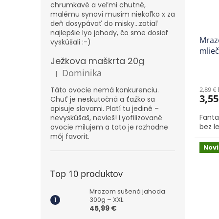
chrumkavé a veľmi chutné,
o
u
malému synovi musím niekoľko x za
d
k
deň dosypávať do misky...zatiaľ
u
t
najlepšie lyo jahody, čo sme dosiaľ
Mrazo
k
o
vyskúšali :-)
mlieč
t
v
Ježkova maškrta 20g
o
Dominika
v
|
Hodnotenie produktu je 5 z 5 hviezdičiek.
Táto ovocie nemá konkurenciu.
2,89 €
3,55
Chuť je neskutočná a ťažko sa
opisuje slovami. Platí tu jediné –
Fanta
nevyskúšaš, nevieš! Lyofilizované
bez le
ovocie milujem a toto je rozhodne
môj favorit.
Nov
Top 10 produktov
Mrazom sušená jahoda
300g – XXL
45,99 €