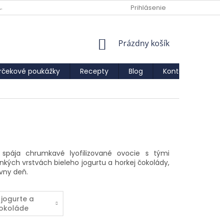
AJOV
Prihlásenie
NÁKUPNÝ
Prázdny košík
KOŠÍK
rčekové poukážky
Recepty
Blog
Kontakty
IF
 spája chrumkavé lyofilizované ovocie s tými
nkých vrstvách bieleho jogurtu a horkej čokolády,
vny deň.
 jogurte a
okoláde