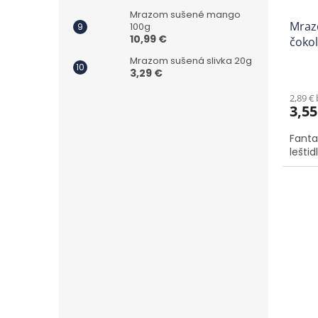
Mrazom sušené mango
Mraz
100g
10,99 €
čoko
Mrazom sušená slivka 20g
Priem
3,29 €
hodno
2,89 €
produ
3,55
je
5,0
Fanta
z
leštid
5
hviezd