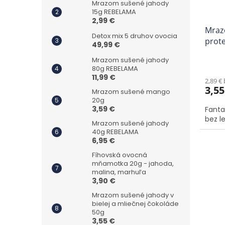
Mrazom sušené jahody
15g REBELAMA
2,99 €
Mraz
Detox mix 5 druhov ovocia
prote
49,99 €
Mrazom sušené jahody
80g REBELAMA
11,99 €
2,89 €
3,55
Mrazom sušené mango
20g
3,59 €
Fanta
bez le
Mrazom sušené jahody
40g REBELAMA
6,95 €
Fíhovská ovocná
mňamotka 20g - jahoda,
malina, marhuľa
3,90 €
Mrazom sušené jahody v
bielej a mliečnej čokoláde
50g
3,55 €