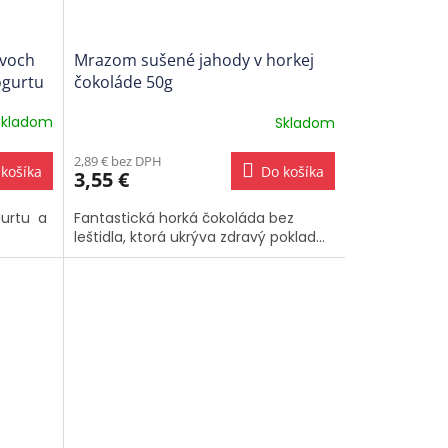
dvoch
Mrazom sušené jahody v horkej
ogurtu
čokoláde 50g
Skladom
Skladom
2,89 € bez DPH
košíka
Do košíka
3,55 €
gurtu a
Fantastická horká čokoláda bez
leštidla, ktorá ukrýva zdravý poklad...