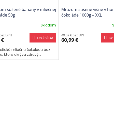
om sušené banány v mliečnej
Mrazom sušené višne v hor
láde 50g
čokoláde 1000g – XXL
Skladom
erné
tenie
 bez DPH
49,59 € bez DPH
ktu
Do košíka
Do 
 €
60,99 €
stická mliečna čokoláda bez
la, ktorá ukrýva zdravý...
ičiek.