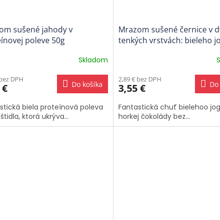
om sušené jahody v
Mrazom sušené černice v 
ínovej poleve 50g
tenkých vrstvách: bieleho j
a horkej čokolády 50g
Skladom
 bez DPH
2,89 € bez DPH
Do košíka
Do 
 €
3,55 €
stická biela proteínová poleva
Fantastická chuť bielehoo jo
štidla, ktorá ukrýva...
horkej čokolády bez...