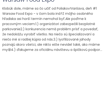
Klobúk dole, máme sa čo učiť od Poliakov!Varšava, deň #1
Warsaw Food Expo - v čom bola iná?Z môjho osobného
hľadiska asi horší termín nemohol byť.Ale poďme k
pracovným veciam:1.) organizátori zabezpečili bezplatné
parkovanie2.) konkurencia nemá problém prísť a povedať,
že nedokážu vyrobiť všetko. Na niečo sú špecializovaní a
niečo iné si radšej kúpia od nás.3.) lyofilizované jahody
poznajú skoro všetci, ale nikto ešte nevidel také, ako máme
my🤩4.) ďakujeme za oficiálnu návštevu a špičkovú podpor...