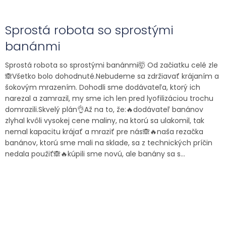
Sprostá robota so sprostými
banánmi
Sprostá robota so sprostými banánmi🤯 Od začiatku celé zle
🙈Všetko bolo dohodnuté.Nebudeme sa zdržiavať krájaním a
šokovým mrazením. Dohodli sme dodávateľa, ktorý ich
narezal a zamrazil, my sme ich len pred lyofilizáciou trochu
domrazili.Skvelý plán👌Až na to, že:🔥dodávateľ banánov
zlyhal kvôli vysokej cene maliny, na ktorú sa ulakomil, tak
nemal kapacitu krájať a mraziť pre nás🙈🔥naša rezačka
banánov, ktorú sme mali na sklade, sa z technických príčin
nedala použiť🙈🔥kúpili sme novú, ale banány sa s...