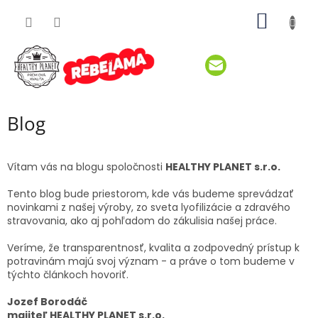
Prejsť
NÁKU
na
obsah
KOŠÍK
Blog
Vítam vás na blogu spoločnosti
HEALTHY PLANET s.r.o.
Tento blog bude priestorom, kde vás budeme sprevádzať
novinkami z našej výroby, zo sveta lyofilizácie a zdravého
stravovania, ako aj pohľadom do zákulisia našej práce.
Veríme, že transparentnosť, kvalita a zodpovedný prístup k
potravinám majú svoj význam - a práve o tom budeme v
týchto článkoch hovoriť.
Jozef Borodáč
majiteľ
HEALTHY PLANET s.r.o.