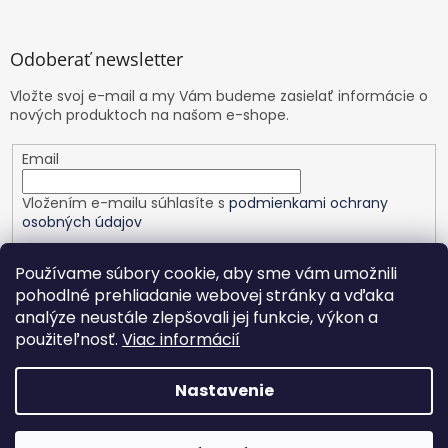
Odoberať newsletter
Vložte svoj e-mail a my Vám budeme zasielať informácie o
nových produktoch na našom e-shope.
Email
Vložením e-mailu súhlasíte s
podmienkami ochrany
osobných údajov
PRIHLÁSIŤ SA
Používame súbory cookie, aby sme vám umožnili
pohodlné prehliadanie webovej stránky a vďaka
analýze neustále zlepšovali jej funkcie, výkon a
použiteľnosť.
Viac informácií
Vytvoril Shoptet
Nastavenie
Copyright 2026
Healthy planet
. Všetky práva vyhradené.
Upraviť nastavenie cookies
Nastavenie | Úprava | Custom