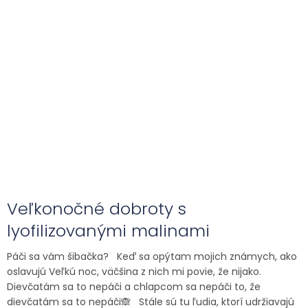
Veľkonočné dobroty s
lyofilizovanými malinami
Páči sa vám šibačka? Keď sa opýtam mojich známych, ako
oslavujú Veľkú noc, väčšina z nich mi povie, že nijako.
Dievčatám sa to nepáči a chlapcom sa nepáči to, že
dievčatám sa to nepáči🙈 Stále sú tu ľudia, ktorí udržiavajú