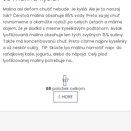
Malina asi deťom chutiť nebude. Je kyslá. Ale je to naozaj
tak? Čerstvá malina obsahuje 85% vody. Preto sa jej chuť
rovnomerne a okamžite rozloží po celých ústach a máme
dojem, že je sladká s mierne kyselkavým podtónom. Avšak
lyofilizovaná malina obsahuje len tých zvyšných 15% sušiny.
Takže má koncentrovanú chuť. Preto cítime najprv kyselinky
a až neskôr cukry. TIP: Skúste lyo malinu namočiť napr. do
raňajkovej kaše, jogurtu, alebo do nápoja. Celý plod
lyofilizovanej maliny potrebuje na...
S
1
7
t
r
68
položiek celkom
O
á
v
HORE
n
l
k
o
á
v
d
Z
a
a
á
n
c
p
i
i