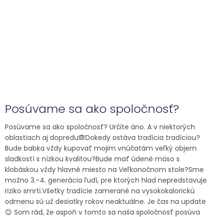
Posúvame sa ako spoločnosť?
Posúvame sa ako spoločnosť? Určite áno. A v niektorých
oblastiach aj dopredu🙈Dokedy ostáva tradícia tradíciou?
Bude babka vždy kupovať mojim vnúčatám veľký objem
sladkostí s nízkou kvalitou?Bude mať údené mäso s
klobáskou vždy hlavné miesto na Veľkonočnom stole?Sme
možno 3.-4. generácia ľudí, pre ktorých hlad nepredstavuje
riziko smrti.Všetky tradície zamerané na vysokokalorickú
odmenu sú už desiatky rokov neaktuálne. Je čas na update
😊 Som rád, že aspoň v tomto sa naša spoločnosť posúva