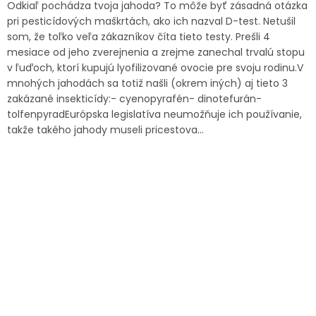
Odkiaľ pochádza tvoja jahoda? To môže byť zásadná otázka
pri pesticídových maškrtách, ako ich nazval D-test. Netušil
som, že toľko veľa zákazníkov číta tieto testy. Prešli 4
mesiace od jeho zverejnenia a zrejme zanechal trvalú stopu
v ľuďoch, ktorí kupujú lyofilizované ovocie pre svoju rodinu.V
mnohých jahodách sa totiž našli (okrem iných) aj tieto 3
zakázané insekticídy:- cyenopyrafén- dinotefurán-
tolfenpyradEurópska legislatíva neumožňuje ich používanie,
takže takého jahody museli pricestova...