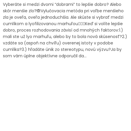
Vyberáte si medzi dvomi “dobrami” to lepšie dobro? Alebo
skôr menšie zlo?🙈Vylučovacia metóda pri voľbe menšieho
zla je oveľa, oveľa jednoduchšia. Ale skúste si vybrať medzi
cumlíkom a lyofilizovanou marhuľou🤷🏻‍♂️Keď si volíte lepšie
dobro, proces rozhodovania závisí od mnohých faktorov:1.)
mali ste už lyo marhuľu, alebo by to bola nová skúsenosť?2.)
vzdáte sa (aspoň na chvíľu) overenej istoty v podobe
cumlíka?3.) hľadáte únik zo stereotypu, novú výzvu?Ja by
som vám úplne objektívne odporučil da...