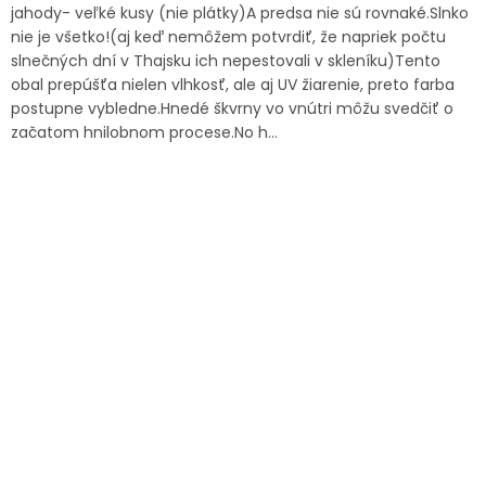
jahody- veľké kusy (nie plátky)A predsa nie sú rovnaké.Slnko
nie je všetko!(aj keď nemôžem potvrdiť, že napriek počtu
slnečných dní v Thajsku ich nepestovali v skleníku)Tento
obal prepúšťa nielen vlhkosť, ale aj UV žiarenie, preto farba
postupne vybledne.Hnedé škvrny vo vnútri môžu svedčiť o
začatom hnilobnom procese.No h...