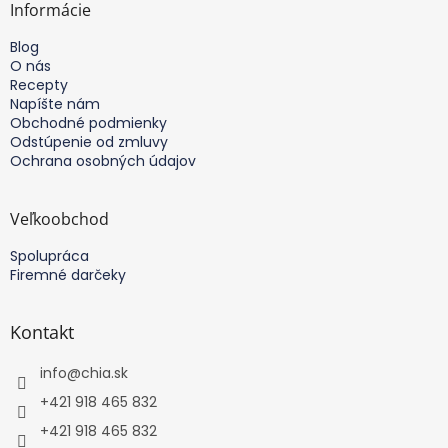
e
ä
Informácie
e
t
p
Blog
i
r
O nás
e
v
Recepty
k
Napíšte nám
y
Obchodné podmienky
v
Odstúpenie od zmluvy
ý
Ochrana osobných údajov
p
i
s
Veľkoobchod
u
Spolupráca
Firemné darčeky
Kontakt
info
@
chia.sk
+421 918 465 832
+421 918 465 832