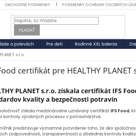
OBCHODNÉ PODMIENKY
PODMIENKY OCHRANY OSOBNÝCH ÚD
HĽADAŤ
láde a polevách
Pre deti
Rodinné XXL balenia
Da
PLANET s.r.o.
Food certifikát pre HEALTHY PLANET s
THY PLANET s.r.o. získala certifikát IFS Foo
dardov kvality a bezpečnosti potravín
poločnosť získala medzinárodne uznávaný certifikát
IFS Food
, k
 a kontroly výrobných procesov v potravinárstve.
míľnik predstavuje významné potvrdenie toho, že ako spoločno
och zodpovednosti, transparentnosti a dôslednej kontroly kvality.