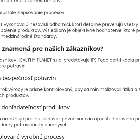
ompetencie zamestnancov,
eustále zlepšovanie procesov.
it vykonávajú nezávislí odborníci, ktorí detailne preverujú všetk
e balenie produktov. Výsledkom je objektívne hodnotenie, ktoré 
 medzinárodné štandardy.
o znamená pre našich zákazníkov?
azníkov HEALTHY PLANET s.r.o. predstavuje IFS Food certifikácia 
ere potravín.
a bezpečnosť potravín
rok výroby je prísne kontrolovaný, aby sa minimalizovali riziká
ych produktov.
 dohľadateľnosť produktov
 umožňuje presne sledovať pôvod surovín aj cestu hotového pro
derný potravinársky priemysel.
olované výrobné procesy