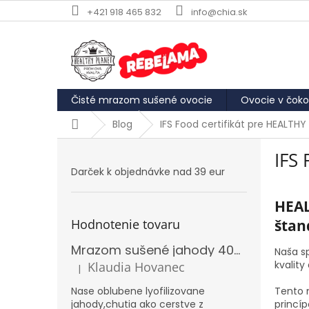
Prejsť
+421 918 465 832
info@chia.sk
na
obsah
Čisté mrazom sušené ovocie
Ovocie v čoko
Domov
Blog
IFS Food certifikát pre HEALTHY 
B
IFS 
o
Darček k objednávke nad 39 eur
č
n
HEAL
ý
p
štan
Hodnotenie tovaru
a
Mrazom sušené jahody 40g REBELAMA
n
Naša s
e
kvality
Klaudia Hovanec
|
Hodnotenie produktu je 5 z 5 hviezdičiek.
l
Nase oblubene lyofilizovane
Tento 
jahody,chutia ako cerstve z
princíp