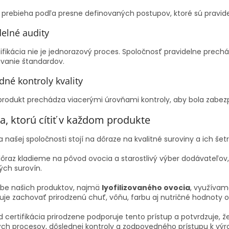
 prebieha podľa presne definovaných postupov, ktoré sú pravid
delné audity
tifikácia nie je jednorazový proces. Spoločnosť pravidelne prech
avanie štandardov.
dné kontroly kvality
produkt prechádza viacerými úrovňami kontroly, aby bola zabez
ta, ktorú cítiť v každom produkte
ia našej spoločnosti stojí na dôraze na kvalitné suroviny a ich še
ôraz kladieme na pôvod ovocia a starostlivý výber dodávateľov, 
ých surovín.
robe našich produktov, najmä
lyofilizovaného ovocia
, využívam
je zachovať prirodzenú chuť, vôňu, farbu aj nutričné hodnoty 
d certifikácia prirodzene podporuje tento prístup a potvrdzuje, 
ých procesov, dôslednej kontroly a zodpovedného prístupu k výr