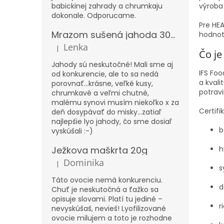
babickinej zahrady a chrumkaju
výroba
dokonale. Odporucame.
Pre HEA
Mrazom sušená jahoda 300g – XXL
hodnot
Lenka
|
Hodnotenie produktu je 5 z 5 hviezdičiek.
Čo je
Jahody sú neskutočné! Mali sme aj
IFS Fo
od konkurencie, ale to sa nedá
a kvali
porovnať...krásne, veľké kusy,
potrav
chrumkavé a veľmi chutné,
malému synovi musím niekoľko x za
Certif
deň dosypávať do misky...zatiaľ
najlepšie lyo jahody, čo sme dosiaľ
b
vyskúšali :-)
h
Ježkova maškrta 20g
Dominika
|
Hodnotenie produktu je 5 z 5 hviezdičiek.
s
Táto ovocie nemá konkurenciu.
d
Chuť je neskutočná a ťažko sa
opisuje slovami. Platí tu jediné –
r
nevyskúšaš, nevieš! Lyofilizované
ovocie milujem a toto je rozhodne