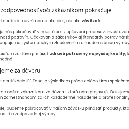
 zodpovednosť voči zákazníkom pokračuje
d certifikát nevnímame ako cieľ, ale ako
záväzok
.
je nás pokračovať v neustálom zlepšovaní procesov, investovaní 
osti potravín. Očakávania zákazníkov aj štandardy potravinársk
reagujeme systematickým zlepšovaním a modernizáciou výroby
cieľom zostáva prinášať
zdravé potraviny najvyššej kvality
,
hodné.
jeme za dôveru
e certifikácie IFS Food je výsledkom práce celého tímu spoločnost
me našim zákazníkom za dôveru, ktorú nám prejavujú. Ďakuje
m zamestnancom za ich každodenné nasadenie a profesionálny 
alej budeme pokračovať v našom záväzku prinášať produkty, ktoré
nosti a zodpovednej výroby.