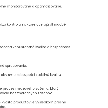
elne monitorované a optimalizované.
ádza kontrolami, ktoré overujú dlhodobé
pečená konzistentná kvalita a bezpečnosť.
trné spracovanie.
aby sme zabezpečili stabilnú kvalitu
e proces mrazového sušenia, ktorý
ovocia bez zbytočných zásahov.
že kvalita produktov je výsledkom presne
obe.