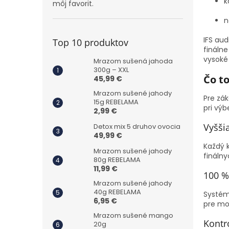
k
môj favorit.
n
IFS aud
Top 10 produktov
fináln
vysoké
Mrazom sušená jahoda
300g – XXL
Čo t
45,99 €
Mrazom sušené jahody
Pre zák
15g REBELAMA
pri výb
2,99 €
Vyšši
Detox mix 5 druhov ovocia
49,99 €
Každý k
Mrazom sušené jahody
fináln
80g REBELAMA
11,99 €
100 %
Mrazom sušené jahody
40g REBELAMA
Systém
6,95 €
pre mo
Mrazom sušené mango
Kontr
20g