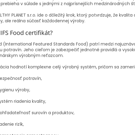
 prebieha v súlade s jednými z najprísnejších medzinárodných š
LTHY PLANET s.r.o. ide o dôležitý krok, ktorý potvrdzuje, že kvali
y, ale reálna súčasť každodennej výroby.
 IFS Food certifikát?
od (International Featured Standards Food) patrí medzi najuzná
tu potravín. Jeho cieľom je zabezpečiť jednotné pravidlá a vyso
inárskym výrobným reťazcom.
ikácia hodnotí komplexne celý výrobný systém, pričom sa zamer
ezpečnosť potravín,
ygienu výroby,
ystém riadenia kvality,
ohľadateľnosť surovín a produktov,
iadenie rizík,