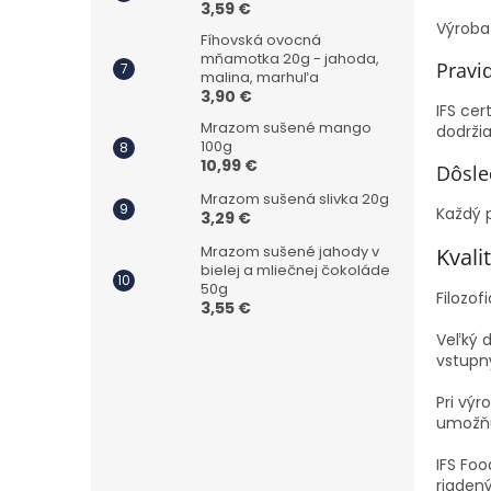
3,59 €
Výroba
Fíhovská ovocná
mňamotka 20g - jahoda,
Pravi
malina, marhuľa
3,90 €
IFS cer
Mrazom sušené mango
dodrži
100g
10,99 €
Dôsle
Mrazom sušená slivka 20g
Každý 
3,29 €
Mrazom sušené jahody v
Kvali
bielej a mliečnej čokoláde
50g
Filozof
3,55 €
Veľký d
vstupn
Pri vý
umožňu
IFS Foo
riaden