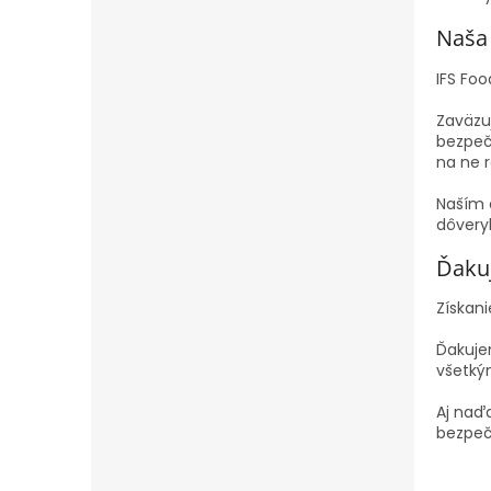
Naša
IFS Foo
Zaväzu
bezpečn
na ne 
Naším 
dôvery
Ďaku
Získani
Ďakuje
všetký
Aj naď
bezpeč