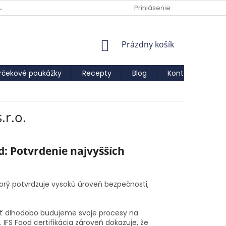
AJOV
Prihlásenie
NÁKUPNÝ
Prázdny košík
KOŠÍK
rčekové poukážky
Recepty
Blog
Kontakty
IF
.r.o.
d: Potvrdenie najvyšších
torý potvrdzuje vysokú úroveň bezpečnosti,
sť dlhodobo budujeme svoje procesy na
 IFS Food certifikácia zároveň dokazuje, že