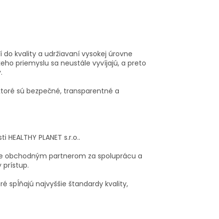
do kvality a udržiavaní vysokej úrovne
eho priemyslu sa neustále vyvíjajú, a preto
.
 ktoré sú bezpečné, transparentné a
i HEALTHY PLANET s.r.o..
me obchodným partnerom za spoluprácu a
prístup.
 spĺňajú najvyššie štandardy kvality,