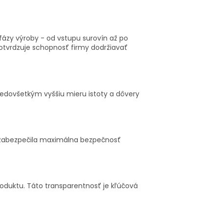
y fázy výroby - od vstupu surovín až po
potvrdzuje schopnosť firmy dodržiavať
predovšetkým vyššiu mieru istoty a dôvery
 a zabezpečila maximálna bezpečnosť
duktu. Táto transparentnosť je kľúčová