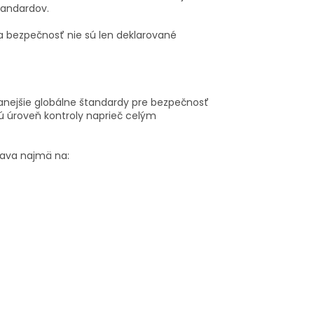
tandardov.
ta a bezpečnosť nie sú len deklarované
vanejšie globálne štandardy pre bezpečnosť
kú úroveň kontroly naprieč celým
iava najmä na: