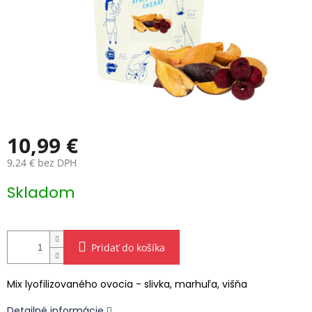
10,99 €
9,24 € bez DPH
Jednotková
Skladom
cena:
Pridať do košíka
Mix lyofilizovaného ovocia - slivka, marhuľa, višňa
Detailné informácie