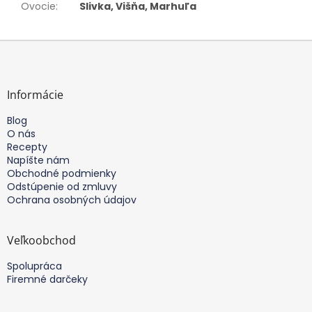
Ovocie
:
Slivka, Višňa, Marhuľa
Z
á
p
ä
Informácie
t
Blog
i
O nás
e
Recepty
Napíšte nám
Obchodné podmienky
Odstúpenie od zmluvy
Ochrana osobných údajov
Veľkoobchod
Spolupráca
Firemné darčeky