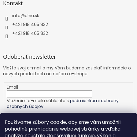
Kontakt
info
@
chia.sk
+421 918 465 832
+421 918 465 832
Odoberať newsletter
Vložte svoj e-mail a my Vám budeme zasielať informácie o
nových produktoch na našom e-shope.
Email
Vložením e-mailu súhlasíte s
podmienkami ochrany
osobných údajov
PRIHLÁSIŤ SA
Používame súbory cookie, aby sme vám umožnili
pohodlné prehliadanie webovej stránky a vďaka
analýze neustále zlepšovali jej funkcie, výkon a