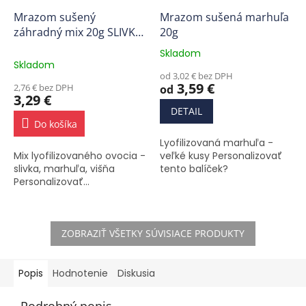
Mrazom sušený
Mrazom sušená marhuľa
záhradný mix 20g SLIVKA,
20g
MARHUĽA, VIŠŇA
Skladom
Priemerné
Skladom
hodnotenie
od 3,02 € bez DPH
produktu
3,59 €
2,76 € bez DPH
od
je
3,29 €
5,0
DETAIL
z
Do košíka
5
Lyofilizovaná marhuľa -
hviezdičiek.
Mix lyofilizovaného ovocia -
veľké kusy Personalizovať
slivka, marhuľa, višňa
tento balíček?
Personalizovať...
ZOBRAZIŤ VŠETKY SÚVISIACE PRODUKTY
Popis
Hodnotenie
Diskusia
Podrobný popis