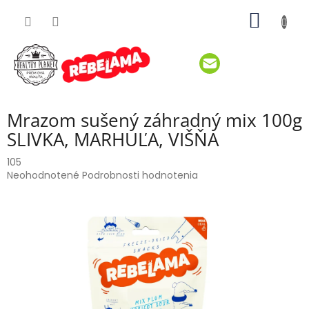
Prejsť
NÁKU
na
obsah
KOŠÍK
Mrazom sušený záhradný mix 100g
SLIVKA, MARHUĽA, VIŠŇA
105
Priemerné
Neohodnotené
Podrobnosti hodnotenia
hodnotenie
produktu
je
0,0
z
5
hviezdičiek.