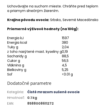
Uchovávajte na suchom mieste. Chráňte pred teplom
a priamym slnečným žiarením.
Krajina pôvodu ovocia:
Srbsko, Severné Macedónsko
Priemerné výživové hodnoty (na 100g):
Energia kJ
1597
Energia kcal
380
Tuky g
2,04
z toho nasýtené mast. kyseliny g
0,19
Sacharidy g
88,5
Cukor g
56,5
Vláknina g
4,5
Bielkoviny g
5,25
Soľ
<0.01 g
Dodatočné parametre
Kategória
:
Čisté mrazom sušené ovocie
Hmotnosť
:
0.1 kg
EAN
:
8588008611272