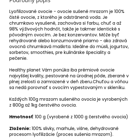
Lyofilizované ovocie - ovocie sušené mrazom je 100%
čisté ovocie, z ktorého je odstránená voda. Je
chrumkavo vysušené, zachováva si farbu, chuť a až
98% výživových hodnôt, takže je takmer identické s
pôvodným ovocím. Je bez konzervantov. Môže byť
rehydrované alebo konzumované priamo - ako zdravá
ovocná chrumkavá maškrta. Ideálne do müsli, jogurtov,
sorbetov, smoothies, pre kulinárske špeciality a
pečenie.
Healthy planet Vám ponúka iba prémiové ovocie
najvyššej kvality, pestované na úrodnej pôde, zberané v
plnej zrelosti a zamrazené v deň zberu.Chuťou a vôňou
sa nedá porovnať s ovocím vypestovaným v skleníku.
Každých 100g mrazom sušeného ovocia je vyrobených
z 800g až 1kg čerstvého ovocia.
Hmotnosť
: 100 g (vyrobené z 1000 g čerstvého ovocia)
Zloženie:
100% slivky, marhule, višne, dehydrované
procesom lyofilizácie (proces sušenia mrazom).