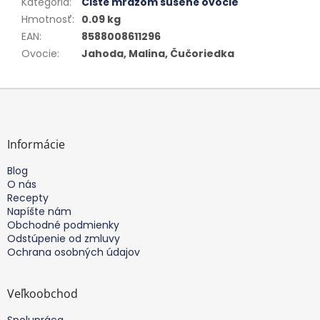
Kategória
:
Čisté mrazom sušené ovocie
Hmotnosť
:
0.09 kg
EAN
:
8588008611296
Ovocie
:
Jahoda, Malina, Čučoriedka
Z
á
p
ä
Informácie
t
Blog
i
O nás
e
Recepty
Napíšte nám
Obchodné podmienky
Odstúpenie od zmluvy
Ochrana osobných údajov
Veľkoobchod
Spolupráca