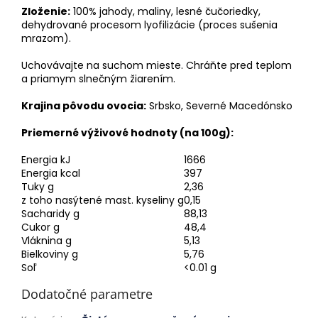
Zloženie:
100% jahody, maliny, lesné čučoriedky,
dehydrované procesom lyofilizácie (proces sušenia
mrazom).
Uchovávajte na suchom mieste. Chráňte pred teplom
a priamym slnečným žiarením.
Krajina pôvodu ovocia:
Srbsko, Severné Macedónsko
Priemerné výživové hodnoty (na 100g):
Energia kJ
1666
Energia kcal
397
Tuky g
2,36
z toho nasýtené mast. kyseliny g
0,15
Sacharidy g
88,13
Cukor g
48,4
Vláknina g
5,13
Bielkoviny g
5,76
Soľ
<0.01 g
Dodatočné parametre