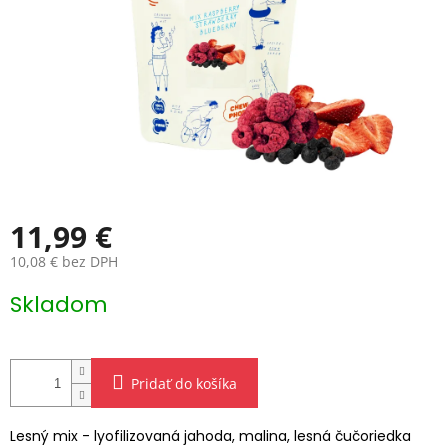
11,99 €
10,08 € bez DPH
Jednotková
Skladom
cena:
Pridať do košíka
Lesný mix - lyofilizovaná jahoda, malina, lesná čučoriedka