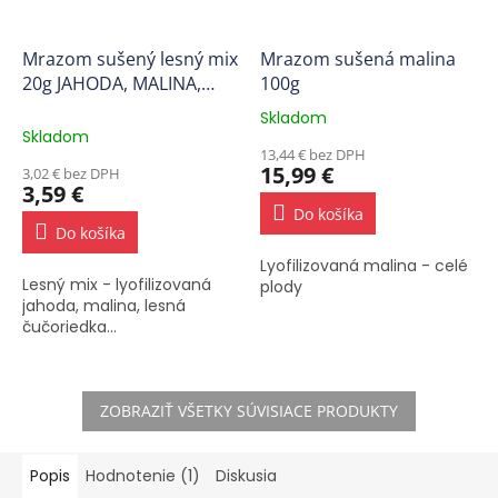
Mrazom sušený lesný mix
Mrazom sušená malina
20g JAHODA, MALINA,
100g
LESNÁ ČUČORIEDKA
Skladom
Priemerné
Skladom
hodnotenie
13,44 € bez DPH
produktu
15,99 €
3,02 € bez DPH
je
3,59 €
5,0
Do košíka
z
Do košíka
5
Lyofilizovaná malina - celé
hviezdičiek.
Lesný mix - lyofilizovaná
plody
jahoda, malina, lesná
čučoriedka...
ZOBRAZIŤ VŠETKY SÚVISIACE PRODUKTY
Popis
Hodnotenie (1)
Diskusia