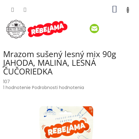
Prejsť
NÁKU
na
obsah
KOŠÍK
Mrazom sušený lesný mix 90g
JAHODA, MALINA, LESNÁ
ČUČORIEDKA
107
Priemerné
1 hodnotenie
Podrobnosti hodnotenia
hodnotenie
produktu
je
5,0
z
5
hviezdičiek.