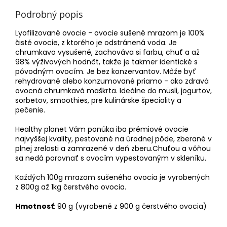
Podrobný popis
Lyofilizované ovocie - ovocie sušené mrazom je 100%
čisté ovocie, z ktorého je odstránená voda. Je
chrumkavo vysušené, zachováva si farbu, chuť a až
98% výživových hodnôt, takže je takmer identické s
pôvodným ovocím. Je bez konzervantov. Môže byť
rehydrované alebo konzumované priamo - ako zdravá
ovocná chrumkavá maškrta. Ideálne do müsli, jogurtov,
sorbetov, smoothies, pre kulinárske špeciality a
pečenie.
Healthy planet Vám ponúka iba prémiové ovocie
najvyššej kvality, pestované na úrodnej pôde, zberané v
plnej zrelosti a zamrazené v deň zberu.Chuťou a vôňou
sa nedá porovnať s ovocím vypestovaným v skleníku.
Každých 100g mrazom sušeného ovocia je vyrobených
z 800g až 1kg čerstvého ovocia.
Hmotnosť
: 90 g (vyrobené z 900 g čerstvého ovocia)