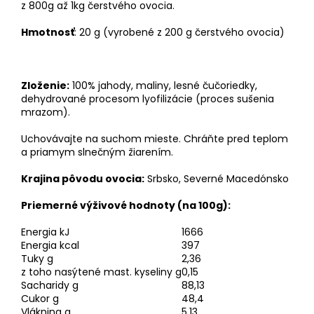
z 800g až 1kg čerstvého ovocia.
Hmotnosť
: 20 g (vyrobené z 200 g čerstvého ovocia)
Zloženie:
100% jahody, maliny, lesné čučoriedky,
dehydrované procesom lyofilizácie (proces sušenia
mrazom).
Uchovávajte na suchom mieste. Chráňte pred teplom
a priamym slnečným žiarením.
Krajina pôvodu ovocia:
Srbsko, Severné Macedónsko
Priemerné výživové hodnoty (na 100g):
Energia kJ
1666
Energia kcal
397
Tuky g
2,36
z toho nasýtené mast. kyseliny g
0,15
Sacharidy g
88,13
Cukor g
48,4
Vláknina g
5,13