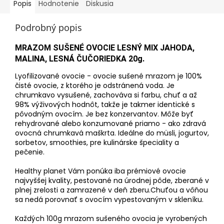
Popis
Hodnotenie
Diskusia
Podrobný popis
MRAZOM SUŠENÉ OVOCIE LESNÝ MIX JAHODA,
MALINA, LESNÁ ČUČORIEDKA 20g.
Lyofilizované ovocie - ovocie sušené mrazom je 100%
čisté ovocie, z ktorého je odstránená voda. Je
chrumkavo vysušené, zachováva si farbu, chuť a až
98% výživových hodnôt, takže je takmer identické s
pôvodným ovocím. Je bez konzervantov. Môže byť
rehydrované alebo konzumované priamo - ako zdravá
ovocná chrumkavá maškrta. Ideálne do müsli, jogurtov,
sorbetov, smoothies, pre kulinárske špeciality a
pečenie.
Healthy planet Vám ponúka iba prémiové ovocie
najvyššej kvality, pestované na úrodnej pôde, zberané v
plnej zrelosti a zamrazené v deň zberu.Chuťou a vôňou
sa nedá porovnať s ovocím vypestovaným v skleníku.
Každých 100g mrazom sušeného ovocia je vyrobených