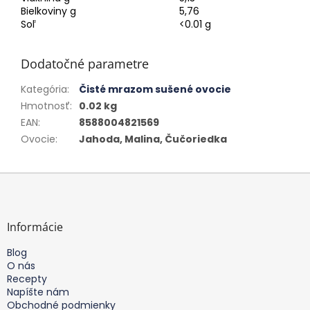
Bielkoviny g
5,76
Soľ
<0.01 g
Dodatočné parametre
Kategória
:
Čisté mrazom sušené ovocie
Hmotnosť
:
0.02 kg
EAN
:
8588004821569
Ovocie
:
Jahoda, Malina, Čučoriedka
Z
á
p
ä
Informácie
t
Blog
i
O nás
e
Recepty
Napíšte nám
Obchodné podmienky