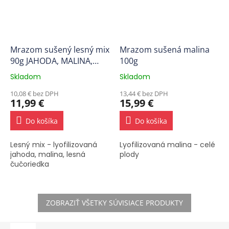
Mrazom sušený lesný mix
Mrazom sušená malina
90g JAHODA, MALINA,
100g
LESNÁ ČUČORIEDKA
Skladom
Skladom
Priemerné
Priemerné
hodnotenie
hodnotenie
10,08 € bez DPH
13,44 € bez DPH
produktu
produktu
11,99 €
15,99 €
je
je
5,0
5,0
Do košíka
Do košíka
z
z
5
5
Lesný mix - lyofilizovaná
Lyofilizovaná malina - celé
hviezdičiek.
hviezdičiek.
jahoda, malina, lesná
plody
čučoriedka
ZOBRAZIŤ VŠETKY SÚVISIACE PRODUKTY