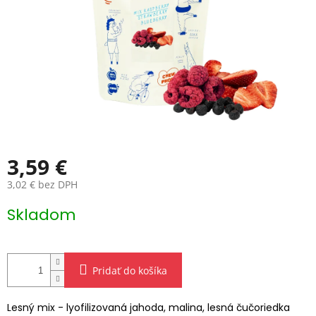
3,59 €
3,02 € bez DPH
Jednotková
Skladom
cena:
Pridať do košíka
Lesný mix - lyofilizovaná jahoda, malina, lesná čučoriedka