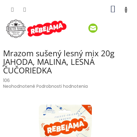
Prejsť
NÁKU
na
obsah
KOŠÍK
Mrazom sušený lesný mix 20g
JAHODA, MALINA, LESNÁ
ČUČORIEDKA
106
Priemerné
Neohodnotené
Podrobnosti hodnotenia
hodnotenie
produktu
je
0,0
z
5
hviezdičiek.