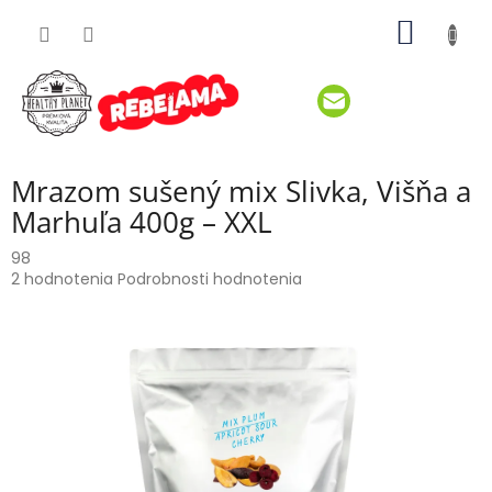
Prejsť
NÁKU
na
obsah
KOŠÍK
Mrazom sušený mix Slivka, Višňa a
Marhuľa 400g – XXL
98
Priemerné
2 hodnotenia
Podrobnosti hodnotenia
hodnotenie
produktu
je
5,0
z
5
hviezdičiek.