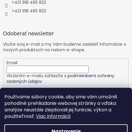
+421 918 465 832
+421 918 465 832
Odoberať newsletter
Vložte svoj e-mail a my Vám budeme zasielať informácie o
nových produktoch na našom e-shope.
Email
Vložením e-mailu súhlasíte s
podmienkami ochrany
osobných údajov
PRIHLÁSIŤ SA
Používame súbory cookie, aby sme vám umožnili
pohodlné prehliadanie webovej stránky a vďaka
analýze neustále zlepšovali jej funkcie, výkon a
použiteľnosť.
Viac informácií
Vytvoril Shoptet
Nastavenie