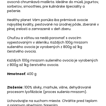
ovocná chrumkavá maškrta. Ideálne do müsli, jogurtov,
sorbetov, smoothies, pre kulinárske špeciality a
pečenie.
Healthy planet Vám ponúka iba prémiové ovocie
najvyššej kvality, pestované na úrodnej pôde, zberané v
plnej zrelosti a zamrazené v deň zberu.
Chuťou a vôňou sa nedá porovnať s ovocím
vypestovaným v skleníku. Každých 100g mrazom
sušeného ovocia je vyrobených z 800g až 1kg
čerstvého ovocia.
Každých 100g mrazom sušeného ovocia je vyrobených
z 800g až 1kg čerstvého ovocia.
Hmotnosť
: 400 g
Zloženie:
100% slivky, marhule, višne, dehydrované
procesom lyofilizácie (proces sušenia mrazom).
Uchovávajte na suchom mieste. Chráňte pred teplom
a priamym slnečným žiarením.