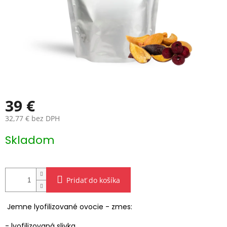
39 €
32,77 € bez DPH
Jednotková
Skladom
cena:
Pridať do košíka
Jemne lyofilizované ovocie - zmes:
- lyofilizovaná slivka