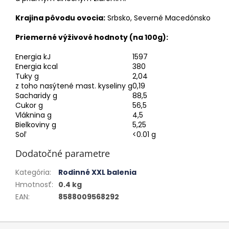
Krajina pôvodu ovocia:
Srbsko, Severné Macedónsko
Priemerné výživové hodnoty (na 100g):
Energia kJ
1597
Energia kcal
380
Tuky g
2,04
z toho nasýtené mast. kyseliny g
0,19
Sacharidy g
88,5
Cukor g
56,5
Vláknina g
4,5
Bielkoviny g
5,25
Soľ
<0.01 g
Dodatočné parametre
Kategória
:
Rodinné XXL balenia
Hmotnosť
:
0.4 kg
EAN
:
8588009568292
Z