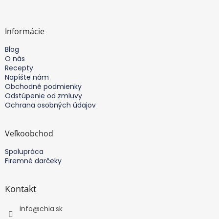
á
p
ä
Informácie
t
Blog
i
O nás
e
Recepty
Napíšte nám
Obchodné podmienky
Odstúpenie od zmluvy
Ochrana osobných údajov
Veľkoobchod
Spolupráca
Firemné darčeky
Kontakt
info
@
chia.sk