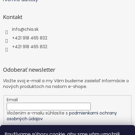
Kontakt
info
@
chia.sk
+421 918 465 832
+421 918 465 832
Odoberať newsletter
Vložte svoj e-mail a my Vám budeme zasielať informácie o
nových produktoch na našom e-shope.
Email
Vložením e-mailu súhlasíte s
podmienkami ochrany
osobných údajov
PRIHLÁSIŤ SA
Používame súbory cookie, aby sme vám umožnili