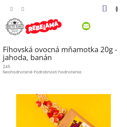
Prejsť
NÁKU
na
obsah
KOŠÍK
Fíhovská ovocná mňamotka 20g -
jahoda, banán
245
Priemerné
Neohodnotené
Podrobnosti hodnotenia
hodnotenie
produktu
je
0,0
z
5
hviezdičiek.