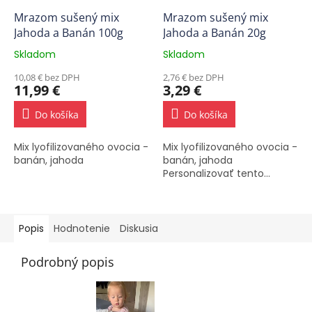
Mrazom sušený mix
Mrazom sušený mix
Jahoda a Banán 100g
Jahoda a Banán 20g
Skladom
Skladom
Priemerné
Priemerné
hodnotenie
hodnotenie
10,08 € bez DPH
2,76 € bez DPH
produktu
produktu
11,99 €
3,29 €
je
je
4,7
5,0
Do košíka
Do košíka
z
z
5
5
Mix lyofilizovaného ovocia -
Mix lyofilizovaného ovocia -
hviezdičiek.
hviezdičiek.
banán, jahoda
banán, jahoda
Personalizovať tento...
Popis
Hodnotenie
Diskusia
Podrobný popis