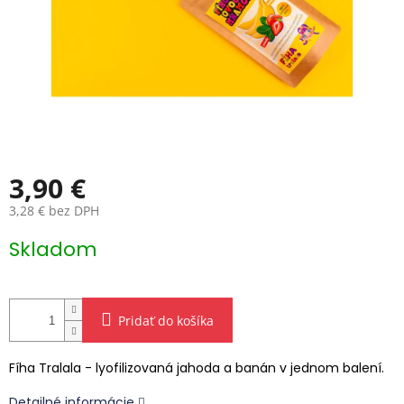
3,90 €
3,28 € bez DPH
Jednotková
Skladom
cena:
Pridať do košíka
Fíha Tralala - lyofilizovaná jahoda a banán v jednom balení.
Detailné informácie