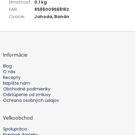
Hmotnosť
:
0.1 kg
EAN
:
8588009568162
Ovocie
:
Jahoda, Banán
Z
á
p
ä
Informácie
t
Blog
i
O nás
e
Recepty
Napíšte nám
Obchodné podmienky
Odstúpenie od zmluvy
Ochrana osobných údajov
Veľkoobchod
Spolupráca
Firemné darčeky