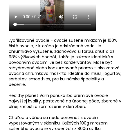
Lyofilizované ovocie - ovocie sušené mrazom je 100%
čisté ovocie, z ktorého je odstránená voda. Je
chrumkavo vysušené, zachováva si farbu, chuť a až
98% výživových hodnôt, takže je takmer identické s
pôvodným ovocím. Je bez konzervantov. Môže byť
rehydrované alebo konzumované priamo - ako zdravá
ovocná chrumkavá maškrta. Ideálne do müsli, jogurtov,
sorbetov, smoothies, pre kulinárske špeciality a
pečenie.
Healthy planet Vám ponúka iba prémiové ovocie
najvyššej kvality, pestované na úrodnej pôde, zberané v
plnej zrelosti a zamrazené v deň zberu.
Chuťou a vôňou sa nedá porovnať s ovocím
vypestovaným v skleníku. Každých 100g mrazom
sušeného ovocia je vyrobených z 800g až 1kg