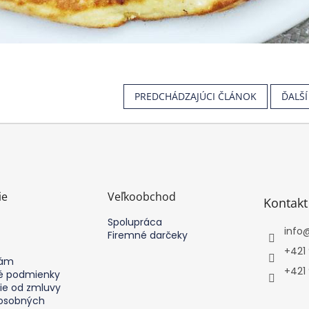
PREDCHÁDZAJÚCI ČLÁNOK
ĎALŠ
ie
Veľkoobchod
Kontakt
Spolupráca
info
Firemné darčeky
+421
nám
+421
 podmienky
ie od zmluvy
osobných