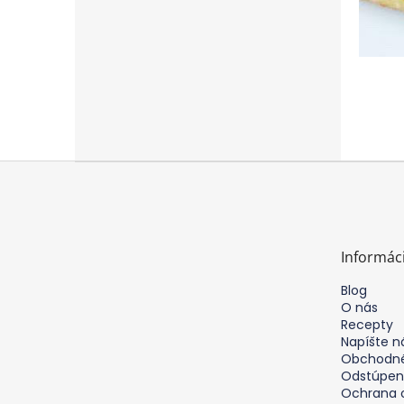
Z
á
p
ä
t
Informác
i
e
Blog
O nás
Recepty
Napíšte 
Obchodné
Odstúpen
Ochrana 