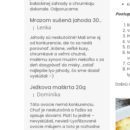
babickinej zahrady a chrumkaju
K
dokonale. Odporucame.
Postu
Mrazom sušená jahoda 300g – XXL
R
Lenka
|
Hodnotenie produktu je 5 z 5 hviezdičiek.
V
P
Jahody sú neskutočné! Mali sme aj
V
od konkurencie, ale to sa nedá
D
porovnať...krásne, veľké kusy,
N
chrumkavé a veľmi chutné,
v
malému synovi musím niekoľko x za
O
deň dosypávať do misky...zatiaľ
P
najlepšie lyo jahody, čo sme dosiaľ
l
vyskúšali :-)
Dobrú c
Ježkova maškrta 20g
Dominika
|
Hodnotenie produktu je 5 z 5 hviezdičiek.
Táto ovocie nemá konkurenciu.
Chuť je neskutočná a ťažko sa
opisuje slovami. Platí tu jediné –
nevyskúšaš, nevieš! Lyofilizované
ovocie milujem a toto je rozhodne