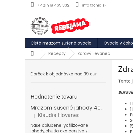
Prejsť
+421 918 465 832
info@chia.sk
na
obsah
Čisté mrazom sušené ovocie
Ovocie v čoko
Domov
Recepty
Zdravý lievanec
B
Zdr
o
Darček k objednávke nad 39 eur
č
Tento j
n
ý
Surovi
p
Hodnotenie tovaru
a
1
Mrazom sušené jahody 40g REBELAMA
n
1
e
Klaudia Hovanec
P
|
Hodnotenie produktu je 5 z 5 hviezdičiek.
l
3
Nase oblubene lyofilizovane
1
jahody,chutia ako cerstve z
P