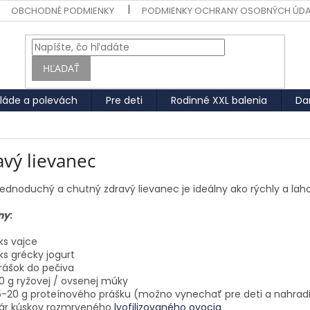
OBCHODNÉ PODMIENKY
PODMIENKY OCHRANY OSOBNÝCH ÚD
HĽADAŤ
láde a polevách
Pre deti
Rodinné XXL balenia
Da
avý lievanec
ednoduchý a chutný zdravý lievanec je ideálny ako rýchly a lah
ny
:
 ks vajce
 ks grécky jogurt
rášok do pečiva
0 g ryžovej / ovsenej múky
5-20 g proteínového prášku (možno vynechať pre deti a nahra
ár kúskov rozmrveného
lyofilizovaného ovocia