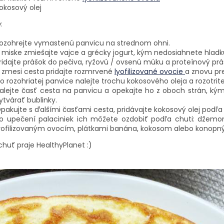
okosový olej
p
:
ozohrejte vymastenú panvicu na strednom ohni.
 miske zmiešajte vajce a grécky jogurt, kým nedosiahnete hladk
ridajte prášok do pečiva, ryžovú / ovsenú múku a proteínový prá
 zmesi cesta pridajte rozmrvené
lyofilizované ovocie
a znovu pr
o rozohriatej panvice nalejte trochu kokosového oleja a rozotrit
alejte časť cesta na panvicu a opekajte ho z oboch strán, 
ytvárať bublinky.
pakujte s ďalšími časťami cesta, pridávajte kokosový olej podľa
o upečení palaciniek ich môžete ozdobiť podľa chuti: džem
yofilizovaným ovocím, plátkami banána, kokosom alebo konopn
huť praje HealthyPlanet :)