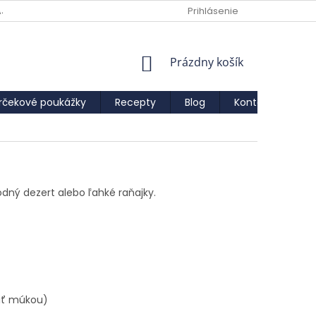
AJOV
Prihlásenie
NÁKUPNÝ
Prázdny košík
KOŠÍK
rčekové poukážky
Recepty
Blog
Kontakty
IF
odný dezert alebo ľahké raňajky.
diť múkou)