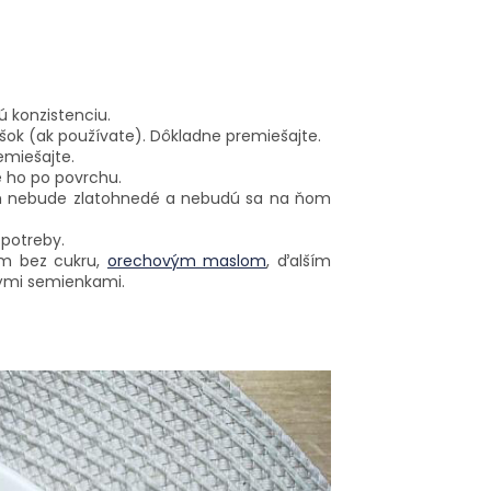
ú konzistenciu.
šok (ak používate). Dôkladne premiešajte.
emiešajte.
e ho po povrchu.
kým nebude zlatohnedé a nebudú sa na ňom
 potreby.
om bez cukru,
orechovým maslom
, ďalším
ými semienkami.