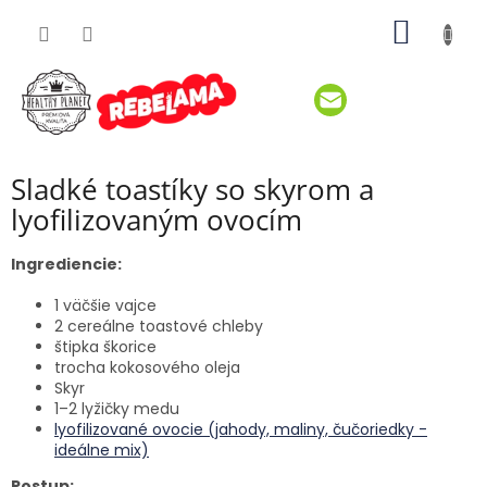
Prejsť
NÁKU
na
obsah
KOŠÍK
Sladké toastíky so skyrom a
lyofilizovaným ovocím
Ingrediencie:
1 väčšie vajce
2 cereálne toastové chleby
štipka škorice
trocha kokosového oleja
Skyr
1–2 lyžičky medu
lyofilizované ovocie (jahody, maliny, čučoriedky -
ideálne mix)
Postup: