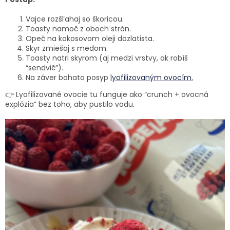
Vajce rozšľahaj so škoricou.
Toasty namoč z oboch strán.
Opeč na kokosovom oleji dozlatista.
Skyr zmiešaj s medom.
Toasty natri skyrom (aj medzi vrstvy, ak robíš
“sendvič”).
Na záver bohato posyp
lyofilizovaným ovocím.
👉
Lyofilizované ovocie tu funguje ako “crunch + ovocná
explózia” bez toho, aby pustilo vodu.