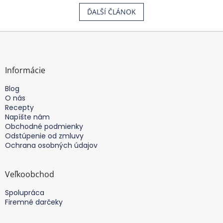
ĎALŠÍ ČLÁNOK
Z
á
p
ä
Informácie
t
Blog
i
O nás
e
Recepty
Napíšte nám
Obchodné podmienky
Odstúpenie od zmluvy
Ochrana osobných údajov
Veľkoobchod
Spolupráca
Firemné darčeky