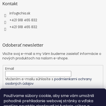
Kontakt
info
@
chia.sk
+421 918 465 832
+421 918 465 832
Odoberať newsletter
Vložte svoj e-mail a my Vám budeme zasielať informácie o
nových produktoch na našom e-shope.
Email
Vložením e-mailu súhlasíte s
podmienkami ochrany
osobných údajov
PRIHLÁSIŤ SA
Používame súbory cookie, aby sme vám umožnili
pohodlné prehliadanie webovej stránky a vďaka