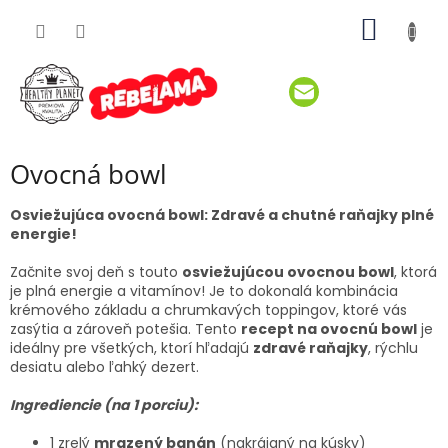
Prejsť
NÁKU
na
obsah
KOŠÍK
Ovocná bowl
Osviežujúca ovocná bowl: Zdravé a chutné raňajky plné
energie!
Začnite svoj deň s touto
osviežujúcou ovocnou bowl
, ktorá
je plná energie a vitamínov! Je to dokonalá kombinácia
krémového základu a chrumkavých toppingov, ktoré vás
zasýtia a zároveň potešia. Tento
recept na ovocnú bowl
je
ideálny pre všetkých, ktorí hľadajú
zdravé raňajky
, rýchlu
desiatu alebo ľahký dezert.
Ingrediencie (na 1 porciu):
1 zrelý
mrazený banán
(nakrájaný na kúsky)