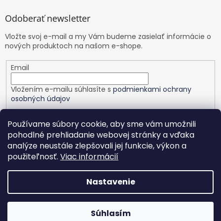
Odoberať newsletter
Vložte svoj e-mail a my Vám budeme zasielať informácie o
nových produktoch na našom e-shope.
Email
Vložením e-mailu súhlasíte s
podmienkami ochrany
osobných údajov
PRIHLÁSIŤ SA
Používame súbory cookie, aby sme vám umožnili
pohodlné prehliadanie webovej stránky a vďaka
analýze neustále zlepšovali jej funkcie, výkon a
použiteľnosť.
Viac informácií
Vytvoril Shoptet
Nastavenie
Copyright 2026
Healthy planet
. Všetky práva vyhradené.
Upraviť nastavenie cookies
Nastavenie | Úprava | Custom
Súhlasím
|
Netmedia s.r.o.