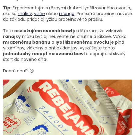
Tip:
Experimentujte s rôznymi druhmi lyofilizovaného ovocia,
ako sú
maliny
,
višne
alebo
mango
. Pre extra proteíny môžete
do základu pridať aj lyžicu proteínového prášku.
Táto
osviežujúca ovocná bowl
je dôkazom, že
zdravé
raňajky
môžu byť aj neuveriteľne chutné a lákavé. Vďaka
mrazenému banánu
a
lyofilizovanému ovociu
je plná
vitamínov, vlákniny a antioxidantov. Vyskúšajte tento
jednoduchý recept na ovocnú bowl
a doprajte si skvelý
štart do nového dňa!
Dobrú chuť!
😊