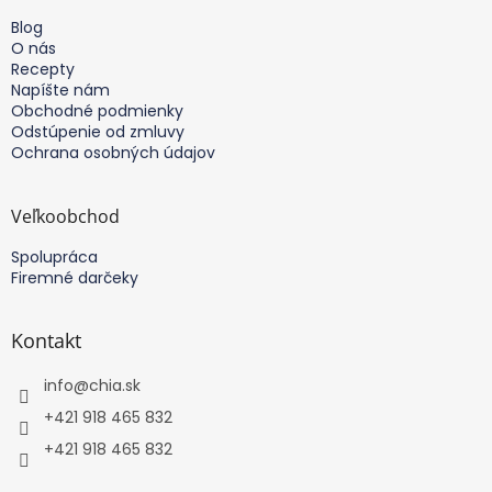
t
Blog
i
O nás
e
Recepty
Napíšte nám
Obchodné podmienky
Odstúpenie od zmluvy
Ochrana osobných údajov
Veľkoobchod
Spolupráca
Firemné darčeky
Kontakt
info
@
chia.sk
+421 918 465 832
+421 918 465 832