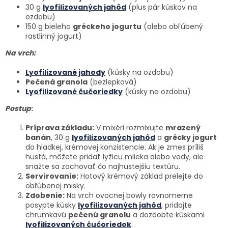
30 g
lyofilizovaných jahôd
(plus pár kúskov na
ozdobu)
150 g bieleho
gréckeho jogurtu
(alebo obľúbený
rastlinný jogurt)
Na vrch:
Lyofilizované jahody
(kúsky na ozdobu)
Pečená granola
(bezlepková)
Lyofilizované čučoriedky
(kúsky na ozdobu)
Postup
:
Príprava základu:
V mixéri rozmixujte
mrazený
banán
, 30 g
lyofilizovaných jahôd
a
grécky jogurt
do hladkej, krémovej konzistencie. Ak je zmes príliš
hustá, môžete pridať lyžicu mlieka alebo vody, ale
snažte sa zachovať čo najhustejšiu textúru.
Servírovanie:
Hotový krémový základ prelejte do
obľúbenej misky.
Zdobenie:
Na vrch ovocnej bowly rovnomerne
posypte kúsky
lyofilizovaných jahôd
, pridajte
chrumkavú
pečenú granolu
a dozdobte kúskami
lyofilizovaných čučoriedok
.