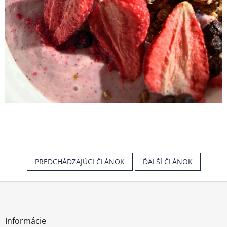
PREDCHÁDZAJÚCI ČLÁNOK
ĎALŠÍ ČLÁNOK
Z
á
p
ä
Informácie