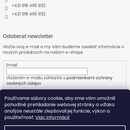
+421 918 465 832
+421 918 465 832
Odoberať newsletter
Vložte svoj e-mail a my Vám budeme zasielať informácie o
nových produktoch na našom e-shope.
Email
Vložením e-mailu súhlasíte s
podmienkami ochrany
osobných údajov
PRIHLÁSIŤ SA
Používame súbory cookie, aby sme vám umožnili
pohodlné prehliadanie webovej stránky a vďaka
analýze neustále zlepšovali jej funkcie, výkon a
použiteľnosť.
Viac informácií
Vytvoril Shoptet