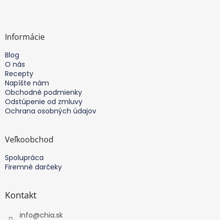
v
d
Z
a
a
á
n
c
p
i
i
e
ä
Informácie
e
t
p
Blog
i
r
O nás
e
v
Recepty
k
Napíšte nám
y
Obchodné podmienky
v
Odstúpenie od zmluvy
ý
Ochrana osobných údajov
p
i
s
Veľkoobchod
u
Spolupráca
Firemné darčeky
Kontakt
info
@
chia.sk