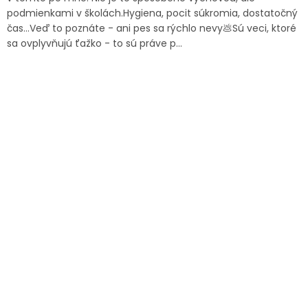
podmienkami v školách.Hygiena, pocit súkromia, dostatočný
čas…Veď to poznáte - ani pes sa rýchlo nevy💩Sú veci, ktoré
sa ovplyvňujú ťažko - to sú práve p...