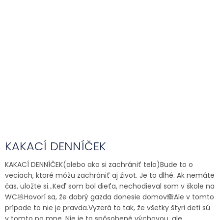
KAKACÍ DENNÍČEK
KAKACÍ DENNÍČEK(alebo ako si zachrániť telo)Bude to o
veciach, ktoré môžu zachrániť aj život. Je to dlhé. Ak nemáte
čas, uložte si…Keď som bol dieťa, nechodieval som v škole na
WC💩Hovorí sa, že dobrý gazda donesie domov🙈Ale v tomto
prípade to nie je pravda.Vyzerá to tak, že všetky štyri deti sú
v tomto po mne. Nie je to spôsobené výchovou, ale