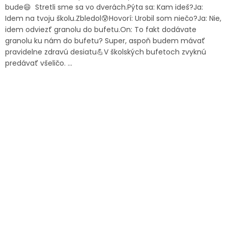
bude😄 Stretli sme sa vo dverách.Pýta sa: Kam ideš?Ja:
Idem na tvoju školu.Zbledol😰Hovorí: Urobil som niečo?Ja: Nie,
idem odviezť granolu do bufetu.On: To fakt dodávate
granolu ku nám do bufetu? Super, aspoň budem mávať
pravidelne zdravú desiatu💪V školských bufetoch zvyknú
predávať všeličo. ...