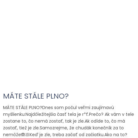
MÁTE STÁLE PLNO?
MÁTE STÁLE PLNO?Dnes som počul veľmi zaujímavú
myšlienku:Najdôležitejšia časť tela je r*ť.Prečo? Ak vám v tele
zostane to, čo nemá zostať, tak je zle.Ak odíde to, čo má
zostať, tiež je zle.Samozrejme, že chudák konečník za to
nemôže🙈💩Keď je zle, treba začať od začiatku.Ako na to?