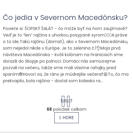
Čo jedia v Severnom Macedónsku?
Poviete si: ŠOPSKÝ ŠALÁT - čo môže byť na ňom zaujímavé?
Veď je to “len” rajčina s uhorkou posypané syrom🤷🏻‍♂️A práve
o to ide.Takú rajčinu (domat), ako v Severnom Macedónsku,
som nejedol nikde v Európe. Je to zelenina č.1👌Moja prvá
návšteva Macedónska - kvôli kolónam na hraniciach sme
dorazili do Skopje po polnoci. Domáci nás samozrejme
pozvali na večeru, takže sme mali vlastne raňajky pred
spaním🙈Hovorí sa, že ráno je múdrejšie večerať😄To, čo ma
prekvapilo, bola rajčina - dostal som koliesko ra...
S
1
6
7
t
r
68
položiek celkom
O
á
v
HORE
n
l
k
o
á