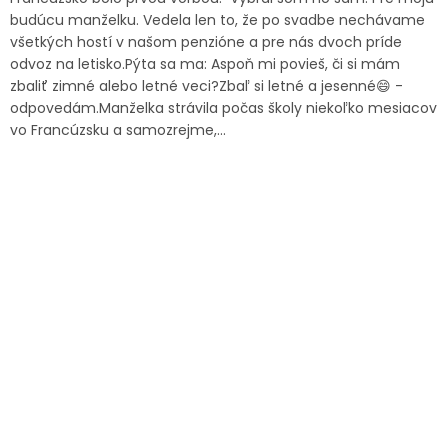
budúcu manželku. Vedela len to, že po svadbe nechávame
všetkých hostí v našom penzióne a pre nás dvoch príde
odvoz na letisko.Pýta sa ma: Aspoň mi povieš, či si mám
zbaliť zimné alebo letné veci?Zbaľ si letné a jesenné😄 -
odpovedám.Manželka strávila počas školy niekoľko mesiacov
vo Francúzsku a samozrejme,...