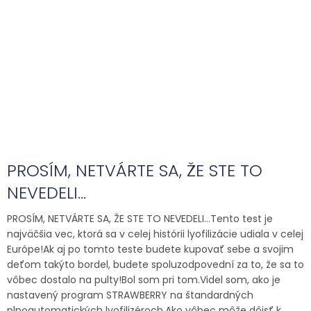
PROSÍM, NETVÁRTE SA, ŽE STE TO
NEVEDELI…
PROSÍM, NETVÁRTE SA, ŽE STE TO NEVEDELI…Tento test je
najväčšia vec, ktorá sa v celej histórii lyofilizácie udiala v celej
Európe!Ak aj po tomto teste budete kupovať sebe a svojim
deťom takýto bordel, budete spoluzodpovední za to, že sa to
vôbec dostalo na pulty!Bol som pri tom.Videl som, ako je
nastavený program STRAWBERRY na štandardných
plnoautomatických lyofilizéroch.Ako vôbec môže dôjsť k