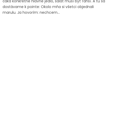
čaká konkrétne hlavné jedlo, šalát musí byť ľahší. A tu sa
dostávame k pointe: Okolo mňa si všetci objednali
marulu. Ja hovorím: nechcem...