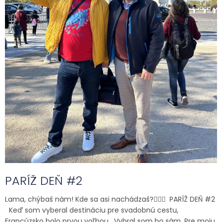
v
PARÍŽ DEŇ #2
Lama, chýbaš nám! Kde sa asi nachádzaš?🤷🏻‍♂️ PARÍŽ DEŇ #2
Keď som vyberal destináciu pre svadobnú cestu,
Francúzsko bolo prvou voľbou. Vybral som ho sám. Pre moju