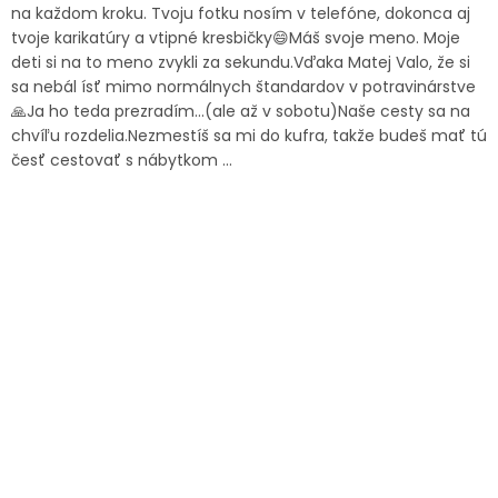
na každom kroku. Tvoju fotku nosím v telefóne, dokonca aj
tvoje karikatúry a vtipné kresbičky😄Máš svoje meno. Moje
deti si na to meno zvykli za sekundu.Vďaka Matej Valo, že si
sa nebál ísť mimo normálnych štandardov v potravinárstve
🙏Ja ho teda prezradím…(ale až v sobotu)Naše cesty sa na
chvíľu rozdelia.Nezmestíš sa mi do kufra, takže budeš mať tú
česť cestovať s nábytkom ...