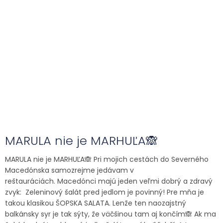
MARULA nie je MARHUĽA🙈
MARULA nie je MARHUĽA🙈 Pri mojich cestách do Severného
Macedónska samozrejme jedávam v
reštauráciách. Macedónci majú jeden veľmi dobrý a zdravý
zvyk: Zeleninový šalát pred jedlom je povinný! Pre mňa je
takou klasikou ŠOPSKA SALATA. Lenže ten naozajstný
balkánsky syr je tak sýty, že väčšinou tam aj končím🙈 Ak ma