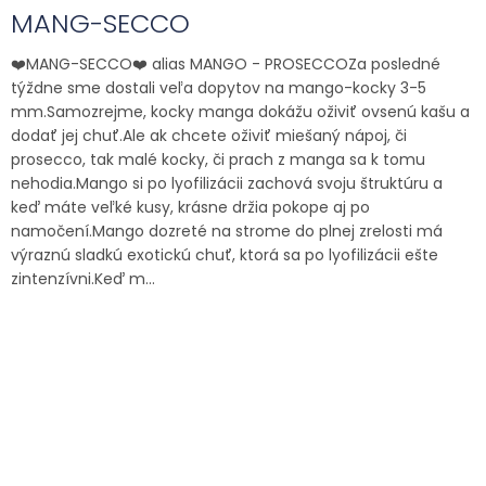
MANG-SECCO
❤️MANG-SECCO❤️ alias MANGO - PROSECCOZa posledné
týždne sme dostali veľa dopytov na mango-kocky 3-5
mm.Samozrejme, kocky manga dokážu oživiť ovsenú kašu a
dodať jej chuť.Ale ak chcete oživiť miešaný nápoj, či
prosecco, tak malé kocky, či prach z manga sa k tomu
nehodia.Mango si po lyofilizácii zachová svoju štruktúru a
keď máte veľké kusy, krásne držia pokope aj po
namočení.Mango dozreté na strome do plnej zrelosti má
výraznú sladkú exotickú chuť, ktorá sa po lyofilizácii ešte
zintenzívni.Keď m...