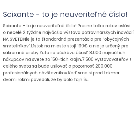
Soixante - to je neuveriteľné číslo!
Soixante - to je neuveriteľné číslo! Presne toľko rokov oslávi
o necelé 2 týždne najväčšia výstava potravinárskych inovácií
NA SVETE!Nie je to štandardná prezentácia pre “obyčajných
smrteľníkov”.Lístok na mieste stojí 190€ a nie je určený pre
súkromné osoby.Zato sa očakáva účasť 8.000 najväčších
nákupcov na svete zo 150-tich krajín.7.500 vystavovateľov z
celého sveta sa bude usilovať o pozornosť 200.000
profesionálnych návštevníkov.Keď sme si pred takmer
dvomi rokmi povedali, že by bolo fajn ís...