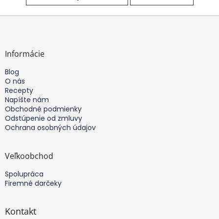
Z
á
p
ä
Informácie
t
Blog
i
O nás
e
Recepty
Napíšte nám
Obchodné podmienky
Odstúpenie od zmluvy
Ochrana osobných údajov
Veľkoobchod
Spolupráca
Firemné darčeky
Kontakt