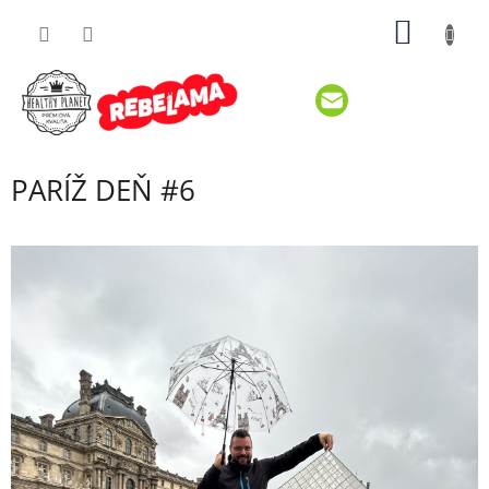
Prejsť
NÁKU
na
obsah
KOŠÍK
PARÍŽ DEŇ #6