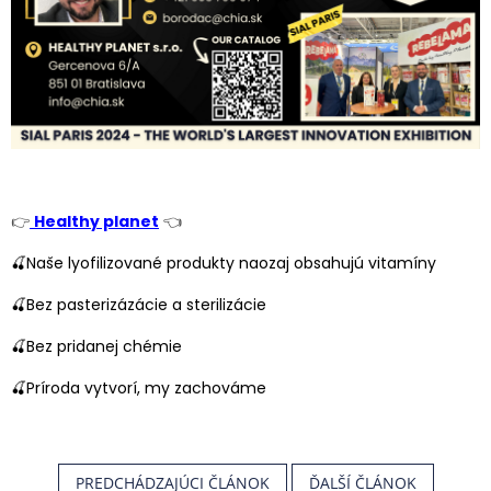
👉
Healthy planet
👈
🍒Naše lyofilizované produkty naozaj obsahujú vitamíny
🍒Bez pasterizázácie a sterilizácie
🍒Bez pridanej chémie
🍒Príroda vytvorí, my zachováme
PREDCHÁDZAJÚCI ČLÁNOK
ĎALŠÍ ČLÁNOK