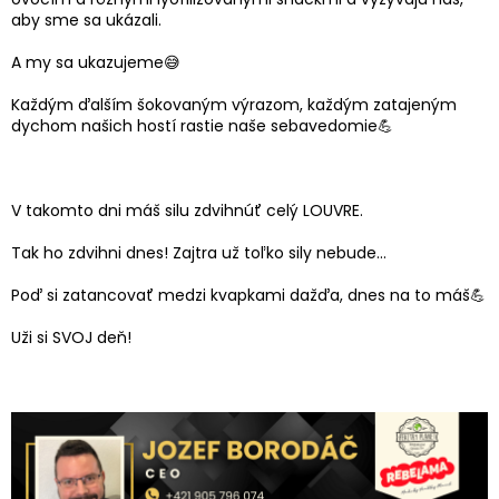
aby sme sa ukázali.
A my sa ukazujeme😅
Každým ďalším šokovaným výrazom, každým zatajeným
dychom našich hostí rastie naše sebavedomie💪
V takomto dni máš silu zdvihnúť celý LOUVRE.
Tak ho zdvihni dnes! Zajtra už toľko sily nebude…
Poď si zatancovať medzi kvapkami dažďa, dnes na to máš💪
Uži si SVOJ deň!