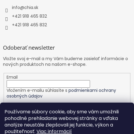
info
@
chia.sk
+421 918 465 832
+421 918 465 832
Odoberať newsletter
Vložte svoj e-mail a my Vám budeme zasielať informácie o
nových produktoch na našom e-shope.
Email
Vložením e-mailu súhlasíte s
podmienkami ochrany
osobných údajov
PRIHLÁSIŤ SA
Používame súbory cookie, aby sme vám umožnili
pohodlné prehliadanie webovej stránky a vďaka
analýze neustále zlepšovali jej funkcie, výkon a
použiteľnosť.
Viac informácií