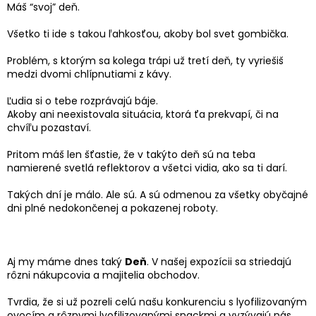
Máš “svoj” deň.
Všetko ti ide s takou ľahkosťou, akoby bol svet gombička.
Problém, s ktorým sa kolega trápi už tretí deň, ty vyriešiš
medzi dvomi chlípnutiami z kávy.
Ľudia si o tebe rozprávajú báje.
Akoby ani neexistovala situácia, ktorá ťa prekvapí, či na
chvíľu pozastaví.
Pritom máš len šťastie, že v takýto deň sú na teba
namierené svetlá reflektorov a všetci vidia, ako sa ti darí.
Takých dní je málo. Ale sú. A sú odmenou za všetky obyčajné
dni plné nedokončenej a pokazenej roboty.
Aj my máme dnes taký
Deň
. V našej expozícii sa striedajú
rôzni nákupcovia a majitelia obchodov.
Tvrdia, že si už pozreli celú našu konkurenciu s lyofilizovaným
ovocím a rôznymi lyofilizovanými snackmi a vyzývajú nás,