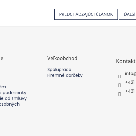
PREDCHÁDZAJÚCI ČLÁNOK
ĎALŠ
ie
Veľkoobchod
Kontakt
Spolupráca
info
Firemné darčeky
+421
nám
+421
 podmienky
ie od zmluvy
osobných