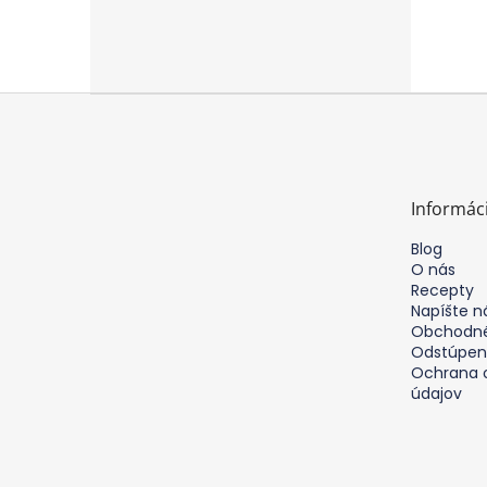
Z
á
p
ä
t
Informác
i
e
Blog
O nás
Recepty
Napíšte 
Obchodné
Odstúpen
Ochrana 
údajov