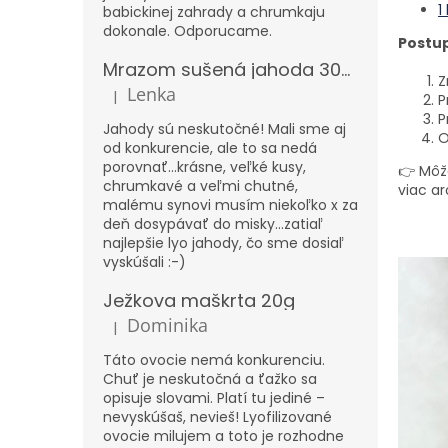
1
babickinej zahrady a chrumkaju
dokonale. Odporucame.
Postup
Mrazom sušená jahoda 300g – XXL
Z
Lenka
|
P
Hodnotenie produktu je 5 z 5 hviezdičiek.
P
Jahody sú neskutočné! Mali sme aj
O
od konkurencie, ale to sa nedá
porovnať...krásne, veľké kusy,
👉
Môže
chrumkavé a veľmi chutné,
viac a
malému synovi musím niekoľko x za
deň dosypávať do misky...zatiaľ
najlepšie lyo jahody, čo sme dosiaľ
vyskúšali :-)
Ježkova maškrta 20g
Dominika
|
Hodnotenie produktu je 5 z 5 hviezdičiek.
Táto ovocie nemá konkurenciu.
Chuť je neskutočná a ťažko sa
opisuje slovami. Platí tu jediné –
nevyskúšaš, nevieš! Lyofilizované
ovocie milujem a toto je rozhodne