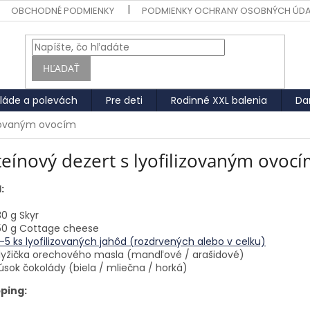
OBCHODNÉ PODMIENKY
PODMIENKY OCHRANY OSOBNÝCH ÚD
HĽADAŤ
láde a polevách
Pre deti
Rodinné XXL balenia
Da
lizovaným ovocím
eínový dezert s lyofilizovaným ovoc
:
30 g Skyr
50 g Cottage cheese
–5 ks lyofilizovaných jahôd (rozdrvených alebo v celku)
 lyžička orechového masla (mandľové / arašidové)
úsok čokolády (biela / mliečna / horká)
ping: