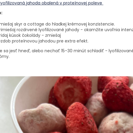
 lyofilizovaná jahoda obalená v proteínovej poleve
:
miešaj skyr a cottage do hladkej krémovej konzistencie.
rimiešaj rozdrvené lyofilizované jahody - okamžite uvoľnia inte
ridaj kúsok čokolády - zmiešaj
zdob proteínovou jahodou pre extra efekt.
 sa jesť hneď, alebo nechať 15–30 minút schladiť - lyofilizova
rómy.