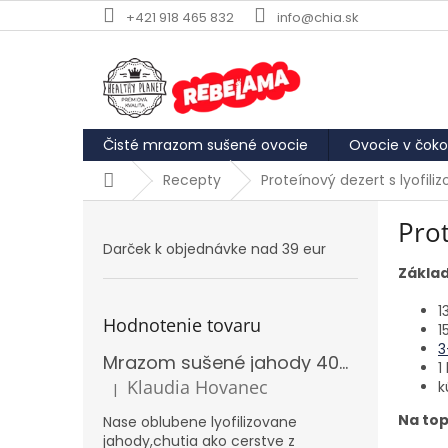
Prejsť
+421 918 465 832
info@chia.sk
na
obsah
Čisté mrazom sušené ovocie
Ovocie v čoko
Domov
Recepty
Proteínový dezert s lyofi
B
Prot
o
Darček k objednávke nad 39 eur
č
Základ
n
ý
1
p
Hodnotenie tovaru
1
a
3
Mrazom sušené jahody 40g REBELAMA
n
1
e
Klaudia Hovanec
k
|
Hodnotenie produktu je 5 z 5 hviezdičiek.
l
Na top
Nase oblubene lyofilizovane
jahody,chutia ako cerstve z