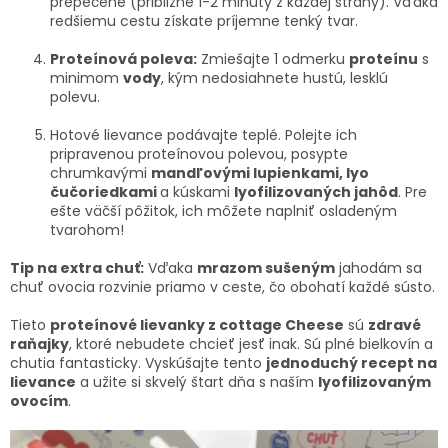
prepečené (približne 1-2 minúty z každej strany). Vďaka
redšiemu cestu získate príjemne tenký tvar.
Proteínová poleva:
Zmiešajte 1 odmerku
proteínu
s
minimom
vody
, kým nedosiahnete hustú, lesklú
polevu.
Hotové lievance podávajte teplé. Polejte ich
pripravenou proteínovou polevou, posypte
chrumkavými
mandľovými lupienkami, lyo
čučoriedkami
a kúskami
lyofilizovaných jahôd
. Pre
ešte väčší pôžitok, ich môžete naplniť osladeným
tvarohom!
Tip na extra chuť:
Vďaka
mrazom sušeným
jahodám sa
chuť ovocia rozvinie priamo v ceste, čo obohatí každé sústo.
Tieto
p
roteínové lievanky z cottage Cheese
sú
zdravé
raňajky
, ktoré nebudete chcieť jesť inak. Sú plné bielkovín a
chutia fantasticky. Vyskúšajte tento
jednoduchý recept na
lievance
a užite si skvelý štart dňa s naším
lyofilizovaným
ovocím
.