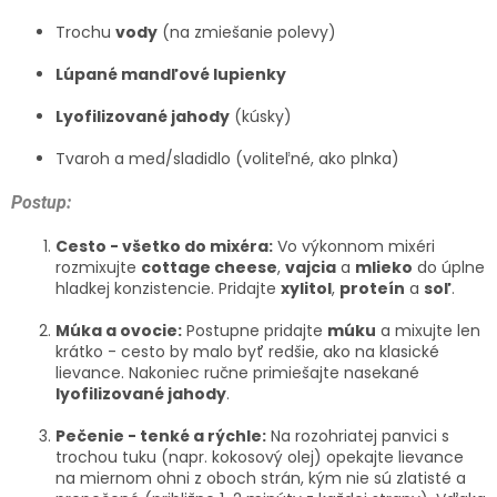
Trochu
vody
(na zmiešanie polevy)
Lúpané mandľové lupienky
Lyofilizované jahody
(kúsky)
Tvaroh a med/sladidlo (voliteľné, ako plnka)
Postup:
Cesto - všetko do mixéra:
Vo výkonnom mixéri
rozmixujte
cottage cheese
,
vajcia
a
mlieko
do úplne
hladkej konzistencie. Pridajte
xylitol
,
proteín
a
soľ
.
Múka a ovocie:
Postupne pridajte
múku
a mixujte len
krátko - cesto by malo byť redšie, ako na klasické
lievance. Nakoniec ručne primiešajte nasekané
lyofilizované jahody
.
Pečenie - tenké a rýchle:
Na rozohriatej panvici s
trochou tuku (napr. kokosový olej) opekajte lievance
na miernom ohni z oboch strán, kým nie sú zlatisté a