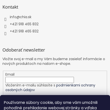
Kontakt
info
@
chia.sk
+421 918 465 832
+421 918 465 832
Odoberať newsletter
Vložte svoj e-mail a my Vám budeme zasielať informácie o
nových produktoch na našom e-shope.
Email
Vložením e-mailu súhlasíte s
podmienkami ochrany
osobných údajov
PRIHLÁSIŤ SA
Používame súbory cookie, aby sme vám umožnili
pohodlné prehliadanie webovej stránky a vďaka