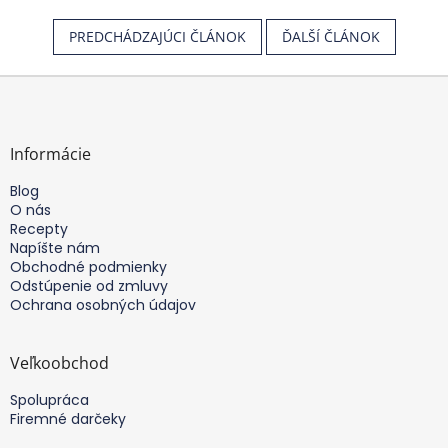
PREDCHÁDZAJÚCI ČLÁNOK
ĎALŠÍ ČLÁNOK
Z
á
p
ä
Informácie
t
Blog
i
O nás
e
Recepty
Napíšte nám
Obchodné podmienky
Odstúpenie od zmluvy
Ochrana osobných údajov
Veľkoobchod
Spolupráca
Firemné darčeky