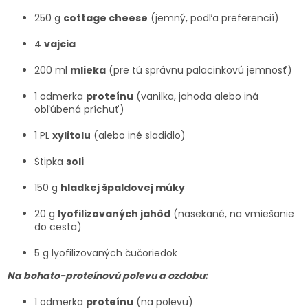
250 g
cottage cheese
(jemný, podľa preferencií)
4
vajcia
200 ml
mlieka
(pre tú správnu palacinkovú jemnosť)
1 odmerka
proteínu
(vanilka, jahoda alebo iná
obľúbená príchuť)
1 PL
xylitolu
(alebo iné sladidlo)
Štipka
soli
150 g
hladkej špaldovej múky
20 g
lyofilizovaných jahôd
(nasekané, na vmiešanie
do cesta)
5 g lyofilizovaných čučoriedok
Na bohato-proteínovú polevu a ozdobu:
1 odmerka
proteínu
(na polevu)