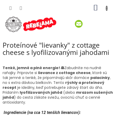
Prejsť
NÁKU
na
obsah
KOŠÍK
Proteínové "lievanky" z cottage
cheese s lyofilizovanými jahodami
Tenké, jemné a plné energie! 🥞
Zabudnite na nudné
raňajky. Pripravte si
lievance z cottage cheese
, ktoré sú
tak jemné a tenké, že pripomínajú skôr domáce
palacinky
,
no s extra dávkou bielkovín. Tento
rýchly a proteínový
recept
je ideálny, keď potrebujete zdravý štart do dňa.
Pridaním
lyofilizovaných jahôd
(alebo
mrazom sušených
jahôd
) do cesta získate sviežu, ovocnú chuť a cenné
antioxidanty.
Ingrediencie (na cca 12 tenších lievancov):