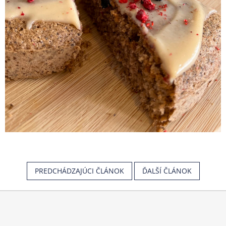
PREDCHÁDZAJÚCI ČLÁNOK
ĎALŠÍ ČLÁNOK
Z
á
p