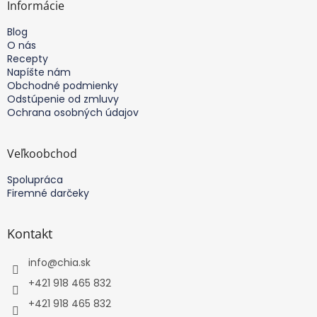
ä
Informácie
t
Blog
i
O nás
e
Recepty
Napíšte nám
Obchodné podmienky
Odstúpenie od zmluvy
Ochrana osobných údajov
Veľkoobchod
Spolupráca
Firemné darčeky
Kontakt
info
@
chia.sk
+421 918 465 832
+421 918 465 832