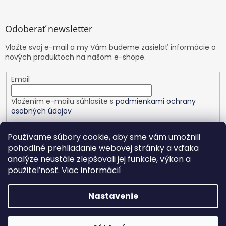
Odoberať newsletter
Vložte svoj e-mail a my Vám budeme zasielať informácie o
nových produktoch na našom e-shope.
Email
Vložením e-mailu súhlasíte s
podmienkami ochrany
osobných údajov
PRIHLÁSIŤ SA
Používame súbory cookie, aby sme vám umožnili
pohodlné prehliadanie webovej stránky a vďaka
analýze neustále zlepšovali jej funkcie, výkon a
použiteľnosť.
Viac informácií
Vytvoril Shoptet
Nastavenie
Copyright 2026
Healthy planet
. Všetky práva vyhradené.
Upraviť nastavenie cookies
Nastavenie | Úprava | Custom