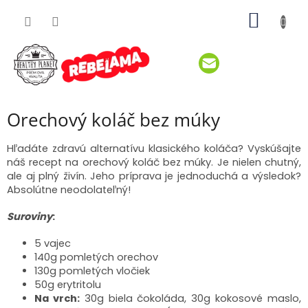
Prejsť
NÁKU
na
obsah
KOŠÍK
Orechový koláč bez múky
Hľadáte zdravú alternatívu klasického koláča? Vyskúšajte
náš recept na orechový koláč bez múky. Je nielen chutný,
ale aj plný živín. Jeho príprava je jednoduchá a výsledok?
Absolútne neodolateľný!
Suroviny
:
5 vajec
140g pomletých orechov
130g pomletých vločiek
50g erytritolu
Na vrch:
30g biela čokoláda, 30g kokosové maslo,