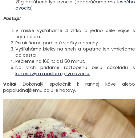
20g obľúbené lyo ovocie (odporúčame
mix lesného
ovocia
)
Postup:
V miske vyšľaháme 4 žĺtka a jedno celé vajce s
erytritolom.
Primiešame pomleté vločky a orechy.
Vyšľaháme bielky na sneh a opatrne ich vmiešame
do cesta.
Pečieme na 160°C asi 50 minút.
Na vrch pridáme roztopenú bielu čokoládu s
kokosovým maslom
a
lyo ovocie.
Voila!
Dokonalý spoločník k rannej káve alebo
popoludňajšiemu čaju je hotový.