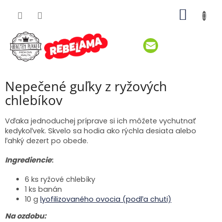
Prejsť
NÁKU
na
obsah
KOŠÍK
Nepečené guľky z ryžových
chlebíkov
Vďaka jednoduchej príprave si ich môžete vychutnať
kedykoľvek. Skvelo sa hodia ako rýchla desiata alebo
ľahký dezert po obede.
Ingrediencie
:
6 ks ryžové chlebíky
1 ks banán
10 g
lyofilizovaného ovocia (podľa chuti)
Na ozdobu: