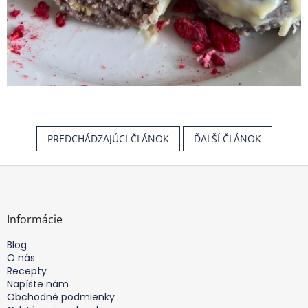
PREDCHÁDZAJÚCI ČLÁNOK
ĎALŠÍ ČLÁNOK
Z
á
p
ä
Informácie
t
Blog
i
O nás
e
Recepty
Napíšte nám
Obchodné podmienky