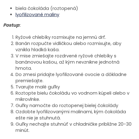
biela čokoláda (roztopená)
lyofilizované maliny
Postup
:
Ryžové chlebíky rozmixujte na jemnú drť.
Banán rozpučte vidličkou alebo rozmixujte, aby
vznikla hladká kaša.
V mise zmiešajte rozdrvené ryžové chlebíky s
banánovou kašou, až kým nevznikne jednotná
hmota.
Do zmesi pridajte lyofilizované ovocie a dôkladne
premiešajte.
Tvarujte malé guľky
Roztopte bielu čokoládu vo vodnom kúpeli alebo v
mikrovlnke.
Guľky namočte do roztopenej bielej čokolády
Ozdobte lyofilizovanými malinami, kým čokoláda
ešte nie je stuhnutá.
Guľky nechajte stuhnúť v chladničke približne 20-30
minút.