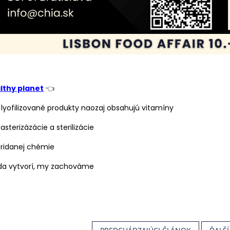
lthy planet
👈
 lyofilizované produkty naozaj obsahujú vitamíny
asterizázácie a sterilizácie
pridanej chémie
oda vytvorí, my zachováme