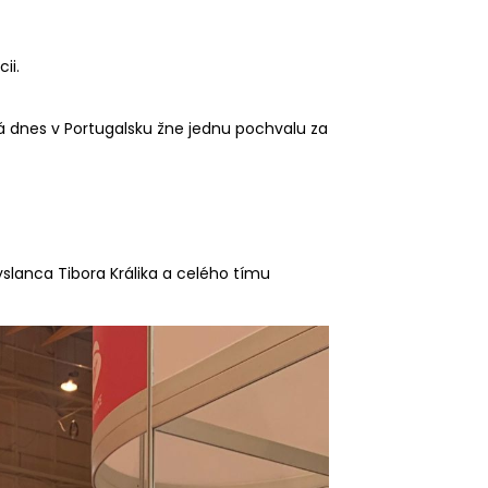
ii.
á dnes v Portugalsku žne jednu pochvalu za
lanca Tibora Králika a celého tímu