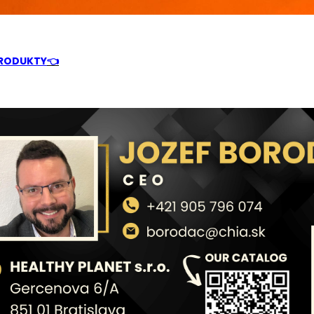
RODUKTY
👈