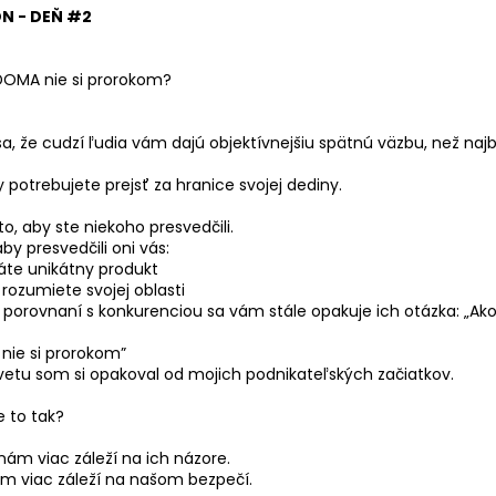
N - DEŇ #2
DOMA nie si prorokom?
a, že cudzí ľudia vám dajú objektívnejšiu spätnú väzbu, než najbl
 potrebujete prejsť za hranice svojej dediny.
to, aby ste niekoho presvedčili.
aby presvedčili oni vás:
áte unikátny produkt
 rozumiete svojej oblasti
i porovnaní s konkurenciou sa vám stále opakuje ich otázka: „Ako
nie si prorokom”
 vetu som si opakoval od mojich podnikateľských začiatkov.
e to tak?
ám viac záleží na ich názore.
m viac záleží na našom bezpečí.