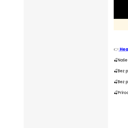
👉
Hea
🍒Naše
🍒Bez p
🍒Bez 
🍒Prír