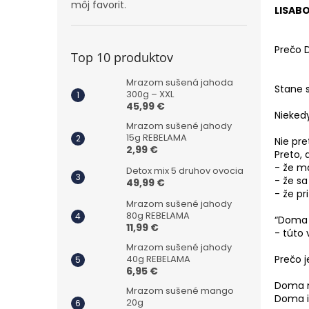
môj favorit.
LISABO
Prečo 
Top 10 produktov
Mrazom sušená jahoda
Stane s
300g – XXL
45,99 €
Niekedy
Mrazom sušené jahody
15g REBELAMA
Nie pre
2,99 €
Preto, 
- že m
Detox mix 5 druhov ovocia
- že sa
49,99 €
- že pr
Mrazom sušené jahody
80g REBELAMA
“Doma 
11,99 €
- túto
Mrazom sušené jahody
Prečo j
40g REBELAMA
6,95 €
Doma n
Mrazom sušené mango
Doma i
20g