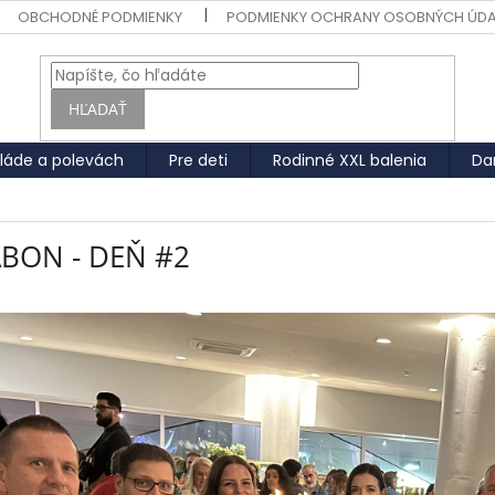
OBCHODNÉ PODMIENKY
PODMIENKY OCHRANY OSOBNÝCH ÚD
HĽADAŤ
láde a polevách
Pre deti
Rodinné XXL balenia
Da
ABON - DEŇ #2