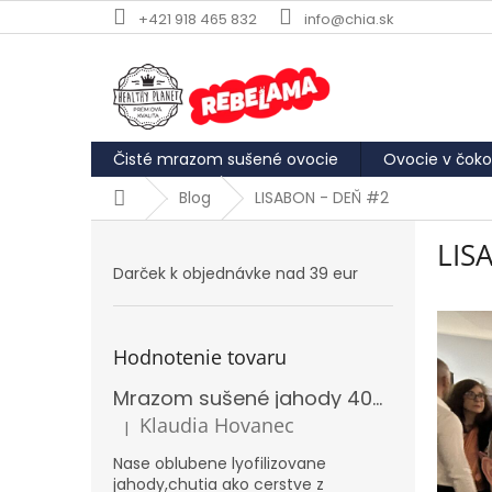
Prejsť
+421 918 465 832
info@chia.sk
na
obsah
Čisté mrazom sušené ovocie
Ovocie v čoko
Domov
Blog
LISABON - DEŇ #2
B
LIS
o
Darček k objednávke nad 39 eur
č
n
ý
p
Hodnotenie tovaru
a
Mrazom sušené jahody 40g REBELAMA
n
e
Klaudia Hovanec
|
Hodnotenie produktu je 5 z 5 hviezdičiek.
l
Nase oblubene lyofilizovane
jahody,chutia ako cerstve z