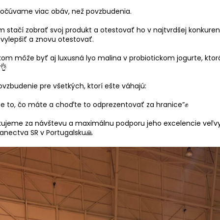
počúvame viac obáv, než povzbudenia.
m stačí zobrať svoj produkt a otestovať ho v najtvrdšej konkurenc
vylepšiť a znovu otestovať.
kom môže byť aj luxusná lyo malina v probiotickom jogurte, ktor
👌
vzbudenie pre všetkých, ktorí ešte váhajú:
te to, čo máte a choďte to odprezentovať za hranice”✊
akujeme za návštevu a maximálnu podporu jeho excelencie veľvys
lanectva SR v Portugalsku🙏