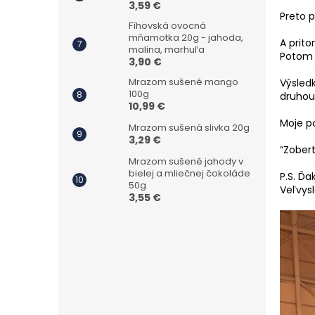
3,59 €
Preto 
Fíhovská ovocná
mňamotka 20g - jahoda,
A prito
malina, marhuľa
Potom 
3,90 €
Mrazom sušené mango
Výsled
100g
druhou
10,99 €
Moje po
Mrazom sušená slivka 20g
3,29 €
“Zober
Mrazom sušené jahody v
bielej a mliečnej čokoláde
P.S. Ď
50g
Veľvys
3,55 €