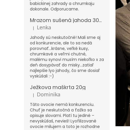
babickinej zahrady a chrumkaju
dokonale. Odporucame.
Mrazom sušená jahoda 300g – XXL
Lenka
|
Hodnotenie produktu je 5 z 5 hviezdičiek.
Jahody sú neskutočné! Mali sme aj
od konkurencie, ale to sa nedá
porovnať...krásne, veľké kusy,
chrumkavé a veľmi chutné,
malému synovi musím niekoľko x za
deň dosypávať do misky...zatiaľ
najlepšie lyo jahody, čo sme dosiaľ
vyskúšali :-)
Ježkova maškrta 20g
Dominika
|
Hodnotenie produktu je 5 z 5 hviezdičiek.
Táto ovocie nemá konkurenciu.
Chuť je neskutočná a ťažko sa
opisuje slovami. Platí tu jediné –
nevyskúšaš, nevieš! Lyofilizované
ovocie milujem a toto je rozhodne