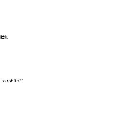
ižší.
 to robíte?”