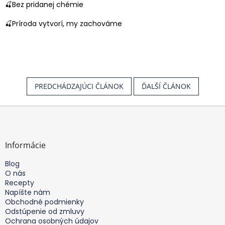
🍒Bez pridanej chémie
🍒Príroda vytvorí, my zachováme
PREDCHÁDZAJÚCI ČLÁNOK
ĎALŠÍ ČLÁNOK
Z
á
p
ä
Informácie
t
Blog
i
O nás
e
Recepty
Napíšte nám
Obchodné podmienky
Odstúpenie od zmluvy
Ochrana osobných údajov