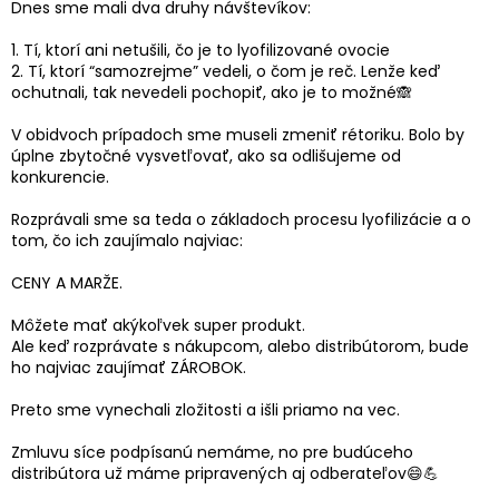
Dnes sme mali dva druhy návštevíkov:
1. Tí, ktorí ani netušili, čo je to lyofilizované ovocie
2. Tí, ktorí “samozrejme” vedeli, o čom je reč. Lenže keď
ochutnali, tak nevedeli pochopiť, ako je to možné🙈
V obidvoch prípadoch sme museli zmeniť rétoriku. Bolo by
úplne zbytočné vysvetľovať, ako sa odlišujeme od
konkurencie.
Rozprávali sme sa teda o základoch procesu lyofilizácie a o
tom, čo ich zaujímalo najviac:
CENY A MARŽE.
Môžete mať akýkoľvek super produkt.
Ale keď rozprávate s nákupcom, alebo distribútorom, bude
ho najviac zaujímať ZÁROBOK.
Preto sme vynechali zložitosti a išli priamo na vec.
Zmluvu síce podpísanú nemáme, no pre budúceho
distribútora už máme pripravených aj odberateľov😄💪