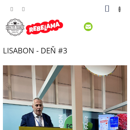
Prejsť
NÁKU
na
obsah
KOŠÍK
LISABON - DEŇ #3