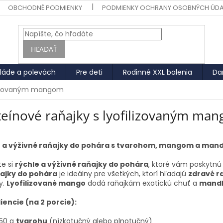
OBCHODNÉ PODMIENKY
PODMIENKY OCHRANY OSOBNÝCH ÚD
HĽADAŤ
láde a polevách
Pre deti
Rodinné XXL balenia
Da
filizovaným mangom
teínové raňajky s lyofilizovaným ma
 a výživné raňajky do pohára s tvarohom, mangom a mandľ
te si
rýchle a výživné raňajky do pohára
, ktoré vám poskytnú
ajky do pohára
je ideálny pre všetkých, ktorí hľadajú
zdravé r
y.
Lyofilizované mango
dodá raňajkám exotickú chuť a
mand
iencie (na 2 porcie):
50 g
tvarohu
(nízkotučný alebo plnotučný)