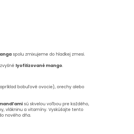
manga
spolu zmixujeme do hladkej zmesi.
 zvyšné
lyofilizované mango
.
apríklad bobuľové ovocie), orechy alebo
a mandľami
sú skvelou voľbou pre každého,
y, vlákninu a vitamíny. Vyskúšajte tento
 do nového dňa.