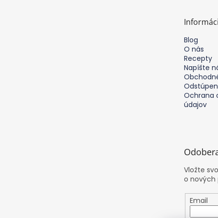
ä
t
Informác
i
e
Blog
O nás
Recepty
Napíšte 
Obchodné
Odstúpen
Ochrana 
údajov
Odobera
Vložte sv
o nových
Email