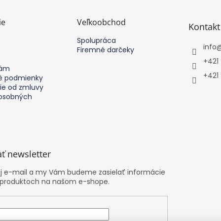
ie
Veľkoobchod
Kontakt
Spolupráca
info
Firemné darčeky
+421
nám
+421
 podmienky
ie od zmluvy
osobných
ť newsletter
oj e-mail a my Vám budeme zasielať informácie
 produktoch na našom e-shope.