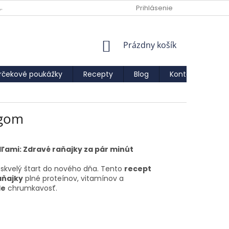
AJOV
Prihlásenie
NÁKUPNÝ
Prázdny košík
KOŠÍK
rčekové poukážky
Recepty
Blog
Kontakty
IF
ngom
ami: Zdravé raňajky za pár minút
 skvelý štart do nového dňa. Tento
recept
aňajky
plné proteínov, vitamínov a
le
chrumkavosť.