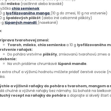
 dcl
mlieka
(rastlinné alebo kravské)
 lyžička
chia semienok
0 g
lyofilizovaného manga
(10 g do zmesi, 10 g na vrstvenie)
0 g
špaldových piškót
(alebo iné celozrnné piškóty)
5 g
lúpaných mandlí
(nasekané)
:
ríprava tvarohovej zmesi:
Tvaroh
,
mlieko
,
chia semienka
a 10 g
lyofilizovaného 
rstvenie raňajok:
Do pohára vrstvíme
piškóty
, zmixovanú tvarohovú zmes a
dobenie:
Na vrch pridáme chrumkavé
lúpané mandle
.
 extra chuť a výživnú hodnotu môžete pridať čerstvé ovocie (n
ka.
ýchle a výživné raňajky do pohára s tvarohom, mangom 
dá chutné a výživné raňajky bez námahy. Sú bohaté na bielkovin
uchý recept na raňajky do pohára
a doprajte si skvelý štart