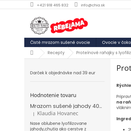
Prejsť
+421 918 465 832
info@chia.sk
na
obsah
Čisté mrazom sušené ovocie
Ovocie v čoko
Domov
Recepty
Proteínové raňajky s lyo
B
Pro
o
Darček k objednávke nad 39 eur
č
n
Rýchle
ý
p
Hodnotenie tovaru
Priprav
a
na raň
Mrazom sušené jahody 40g REBELAMA
n
vláknin
e
Klaudia Hovanec
|
Hodnotenie produktu je 5 z 5 hviezdičiek.
l
Ingred
Nase oblubene lyofilizovane
jahody,chutia ako cerstve z
2