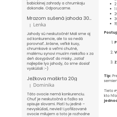
babickinej zahrady a chrumkaju
2
dokonale. Odporucame.
1
2
Mrazom sušená jahoda 300g – XXL
3
1
Lenka
|
Hodnotenie produktu je 5 z 5 hviezdičiek.
Postup
Jahody sú neskutočné! Mali sme aj
od konkurencie, ale to sa nedá
P
porovnať...krásne, veľké kusy,
chrumkavé a veľmi chutné,
V
malému synovi musím niekoľko x za
deň dosypávať do misky...zatiaľ
Z
najlepšie lyo jahody, čo sme dosiaľ
vyskúšali :-)
Tip:
Pre
Ježkova maškrta 20g
semien
Dominika
|
Hodnotenie produktu je 5 z 5 hviezdičiek.
Tieto
r
Táto ovocie nemá konkurenciu.
kto hľa
Chuť je neskutočná a ťažko sa
jednod
opisuje slovami. Platí tu jediné –
nevyskúšaš, nevieš! Lyofilizované
ovocie milujem a toto je rozhodne