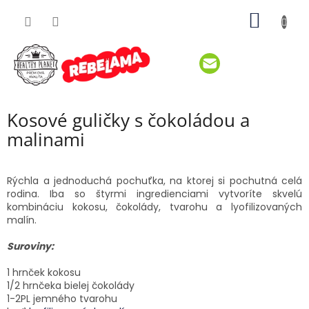
Prejsť
NÁKU
na
obsah
KOŠÍK
Kosové guličky s čokoládou a
malinami
Rýchla a jednoduchá pochuťka, na ktorej si pochutná celá
rodina. Iba so
štyrmi ingredienciami vytvoríte skvelú
kombináciu kokosu, čokolády, tvarohu a lyofilizovaných
malín.
Suroviny:
1 hrnček kokosu
1/2 hrnčeka bielej čokolády
1-2PL jemného tvarohu