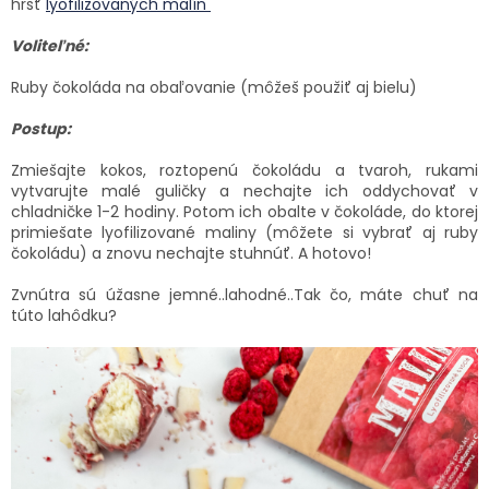
hrsť
lyofilizovaných malín
Voliteľné:
Ruby čokoláda na obaľovanie (môžeš použiť aj bielu)
Postup:
Zmiešajte kokos, roztopenú čokoládu a tvaroh, rukami
vytvarujte malé guličky a nechajte ich oddychovať v
chladničke 1-2 hodiny. Potom ich obalte v čokoláde, do ktorej
primiešate lyofilizované maliny (môžete si vybrať aj ruby
čokoládu) a znovu nechajte stuhnúť. A hotovo!
Zvnútra sú úžasne jemné..lahodné..
Tak čo, máte chuť na
túto lahôdku?