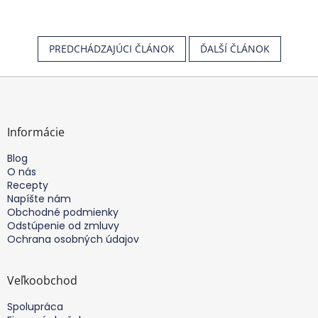
PREDCHÁDZAJÚCI ČLÁNOK
ĎALŠÍ ČLÁNOK
Z
á
p
ä
Informácie
t
Blog
i
O nás
e
Recepty
Napíšte nám
Obchodné podmienky
Odstúpenie od zmluvy
Ochrana osobných údajov
Veľkoobchod
Spolupráca