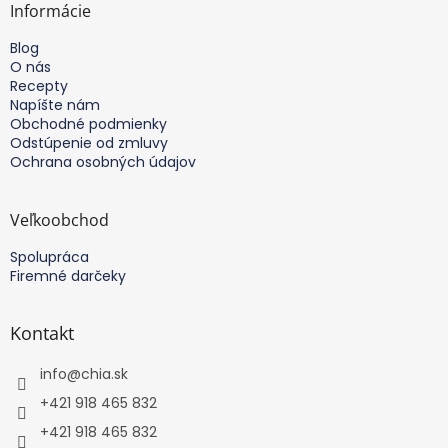
ä
Informácie
t
Blog
i
O nás
e
Recepty
Napíšte nám
Obchodné podmienky
Odstúpenie od zmluvy
Ochrana osobných údajov
Veľkoobchod
Spolupráca
Firemné darčeky
Kontakt
info
@
chia.sk
+421 918 465 832
+421 918 465 832