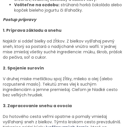
Voliteľne na ozdobu:
strúhaná horká čokoláda alebo
kopček bieleho jogurtu či šľahačky.
Postup prípravy
1. Príprava základu a snehu
Najskôr si oddeľ bielky od žĺtkov. Z bielkov vyšľahaj pevný
sneh, ktorý sa postará o nadýchané vnútro waflí. V jednej
mise zmiešaj všetky suché ingrediencie: múku, škrob, prášok
do pečiva, soľ a cukor.
2. Spojenie surovín
V druhej miske metličkou spoj žĺtky, mlieko a olej (alebo
rozpustené maslo). Tekutú zmes vlej k suchým
ingredienciám a jemne premiešaj. Cieľom je hladké cesto
bez veľkých hrudiek.
3. Zapracovanie snehu a ovocia
Do hotového cesta veľmi opatrne a pomaly vmiešaj
vyšľahaný sneh z bielkov. Týmto krokom cesto prevzdušníš.