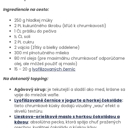
Ingrediencie na cesto:
250 g hladkej múky
2 PL kukuričného škrobu (kľúč k chrumkavosti)
1 ČL prášku do pečiva
½ ČL soli
2 PL cukru
2 vajcia (žĺtky a bielky oddelene)
300 ml plnotučného mlieka
80 ml oleja (pre maximálnu chrumkavosť odporúčame
olej, ale môžeš použiť aj maslo)
15 – 20 g
lyofilizovaných černíc
Na dokonalý topping:
Agávový sirup:
je tekutejší a sladší ako med, krásne sa
vpije do mriežok wafle.
Lyofilizované černice v jogurte a horkej čokoláde
:
tieto chrumkavé kúsky dodajú vizuálny „wau“ efekt a
skvelú textúru.
Lieskovo-orieškové maslo s horkou čokoládou a
kávou
:
absolútna pecka, ktorá spája chuť pražených
orechov, kvalitnej čokolády a kúskov kávy.