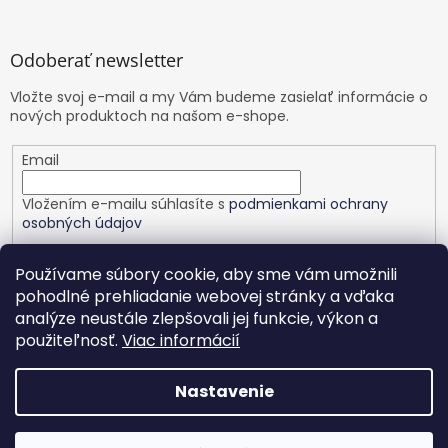
Odoberať newsletter
Vložte svoj e-mail a my Vám budeme zasielať informácie o
nových produktoch na našom e-shope.
Email
Vložením e-mailu súhlasíte s
podmienkami ochrany
osobných údajov
PRIHLÁSIŤ SA
Používame súbory cookie, aby sme vám umožnili
pohodlné prehliadanie webovej stránky a vďaka
analýze neustále zlepšovali jej funkcie, výkon a
použiteľnosť.
Viac informácií
Vytvoril Shoptet
Nastavenie
Copyright 2026
Healthy planet
. Všetky práva vyhradené.
Upraviť nastavenie cookies
Nastavenie | Úprava | Custom