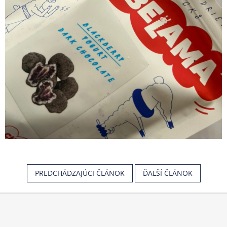
PREDCHÁDZAJÚCI ČLÁNOK
ĎALŠÍ ČLÁNOK
Z
á
p