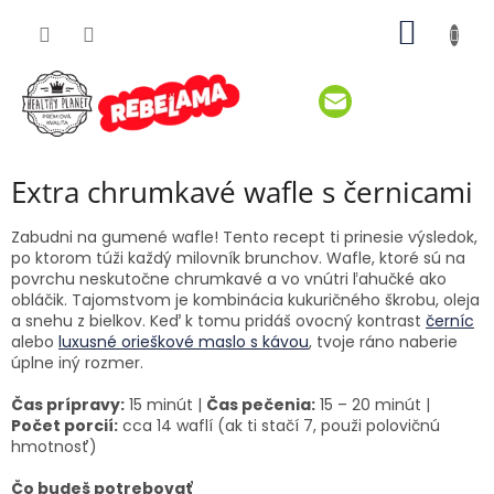
Prejsť
NÁKU
na
obsah
KOŠÍK
Extra chrumkavé wafle s černicami
Zabudni na gumené wafle! Tento recept ti prinesie výsledok,
po ktorom túži každý milovník brunchov. Wafle, ktoré sú na
povrchu neskutočne chrumkavé a vo vnútri ľahučké ako
obláčik. Tajomstvom je kombinácia kukuričného škrobu, oleja
a snehu z bielkov. Keď k tomu pridáš ovocný kontrast
černíc
alebo
luxusné orieškové maslo s kávou
, tvoje ráno naberie
úplne iný rozmer.
Čas prípravy:
15 minút |
Čas pečenia:
15 – 20 minút |
Počet porcií:
cca 14 waflí (ak ti stačí 7, použi polovičnú
hmotnosť)
Čo budeš potrebovať