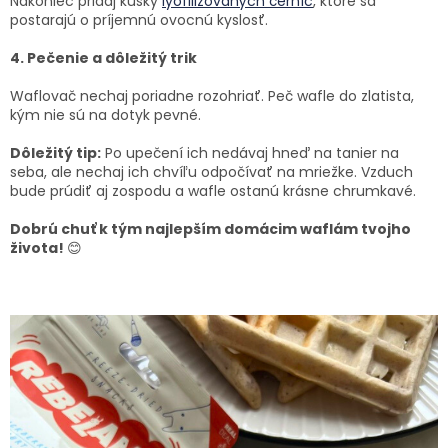
Nakoniec pridaj kúsky
lyofilizovaných černíc
, ktoré sa
postarajú o príjemnú ovocnú kyslosť.
4. Pečenie a dôležitý trik
Waflovač nechaj poriadne rozohriať. Peč wafle do zlatista,
kým nie sú na dotyk pevné.
Dôležitý tip:
Po upečení ich nedávaj hneď na tanier na
seba, ale nechaj ich chvíľu odpočívať na mriežke. Vzduch
bude prúdiť aj zospodu a wafle ostanú krásne chrumkavé.
Dobrú chuť k tým najlepším domácim waflám tvojho
života!
😊