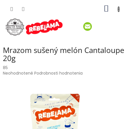
Prejsť
NÁKU
na
obsah
KOŠÍK
Mrazom sušený melón Cantaloupe
20g
85
Priemerné
Neohodnotené
Podrobnosti hodnotenia
hodnotenie
produktu
je
0,0
z
5
hviezdičiek.