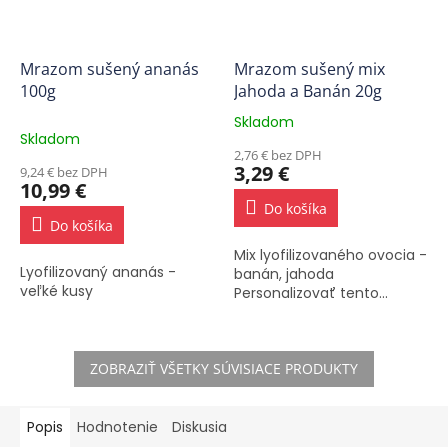
Mrazom sušený ananás
Mrazom sušený mix
100g
Jahoda a Banán 20g
Skladom
Priemerné
Skladom
hodnotenie
2,76 € bez DPH
produktu
3,29 €
9,24 € bez DPH
je
10,99 €
5,0
Do košíka
z
Do košíka
5
Mix lyofilizovaného ovocia -
hviezdičiek.
Lyofilizovaný ananás -
banán, jahoda
veľké kusy
Personalizovať tento...
ZOBRAZIŤ VŠETKY SÚVISIACE PRODUKTY
Popis
Hodnotenie
Diskusia