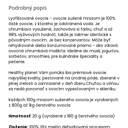
Podrobný popis
Lyofilizované ovocie - ovocie sušené mrazom je 100%
čisté ovocie, z ktorého je odstránená voda. Je
chrumkavo vysušené, zachováva si farbu, chuť a až
98% výživových hodnôt, takže je takmer identické s
pôvodným ovocím. Je bez konzervantov. Môže byť
rehydrované alebo konzumované priamo - ako zdravá
ovocná chrumkavá maškrta. Ideálne do müsli, jogurtov,
sorbetov, smoothies, pre kulinárske špeciality a
pečenie.
Healthy planet Vám ponúka iba prémiové ovocie
najvyššej kvality, pestované na úrodnej pôde, zberané v
plnej zrelosti a zamrazené v deň zberu.Chuťou a vôňou
sa nedá porovnať s ovocím vypestovaným v skleníku.
Každých 100g mrazom sušeného ovocia je vyrobených
z 800g až 1kg čerstvého ovocia.
Hmotnosť
: 20 g (vyrobené z 180 g čerstvého ovocia)
Zloženie:
100% žltý melón dehydrovaný procesom