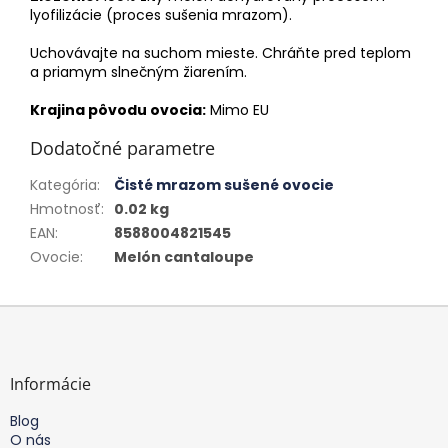
lyofilizácie (proces sušenia mrazom).
Uchovávajte na suchom mieste. Chráňte pred teplom
a priamym slnečným žiarením.
Krajina pôvodu ovocia:
Mimo EU
Dodatočné parametre
Kategória
:
Čisté mrazom sušené ovocie
Hmotnosť
:
0.02 kg
EAN
:
8588004821545
Ovocie
:
Melón cantaloupe
Z
á
p
ä
Informácie
t
Blog
i
O nás
e