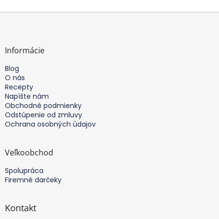
Z
á
p
ä
Informácie
t
Blog
i
O nás
e
Recepty
Napíšte nám
Obchodné podmienky
Odstúpenie od zmluvy
Ochrana osobných údajov
Veľkoobchod
Spolupráca
Firemné darčeky
Kontakt