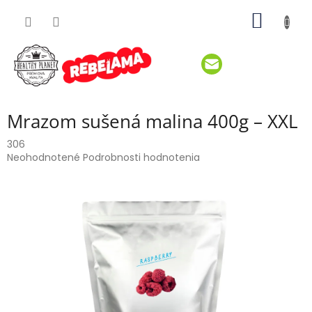
Prejsť
NÁKU
na
obsah
KOŠÍK
Mrazom sušená malina 400g – XXL
306
Priemerné
Neohodnotené
Podrobnosti hodnotenia
hodnotenie
produktu
je
0,0
z
5
hviezdičiek.