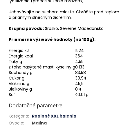
lyofilizácie (proces sušenia mrazom).
Uchovávajte na suchom mieste. Chráňte pred teplom
a priamym slnečným žiarením.
Krajina pôvodu:
Srbsko, Severné Macedónsko
Priemerné výživové hodnoty (na 100g):
Energia kJ
1524
Energia kcal
364
Tuky g
4,55
z toho nasýtené mast. kyseliny g
0,133
Sacharidy g
83,58
Cukor g
30,94
Vláknina g
45,5
Bielkoviny g
8,4
Soľ
<0.01 g
Dodatočné parametre
Kategória
:
Rodinné XXL balenia
Ovocie
:
Malina