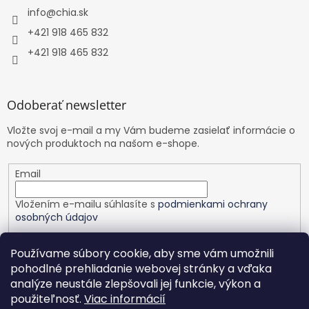
info
@
chia.sk
+421 918 465 832
+421 918 465 832
Odoberať newsletter
Vložte svoj e-mail a my Vám budeme zasielať informácie o
nových produktoch na našom e-shope.
Email
Vložením e-mailu súhlasíte s
podmienkami ochrany
osobných údajov
PRIHLÁSIŤ SA
Používame súbory cookie, aby sme vám umožnili
pohodlné prehliadanie webovej stránky a vďaka
analýze neustále zlepšovali jej funkcie, výkon a
použiteľnosť.
Viac informácií