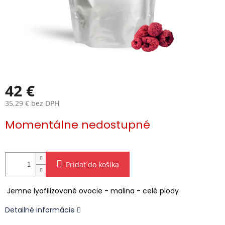
42 €
35,29 € bez DPH
Jednotková
Momentálne nedostupné
cena:
Pridať do košíka
Jemne lyofilizované ovocie - malina - celé plody
Detailné informácie