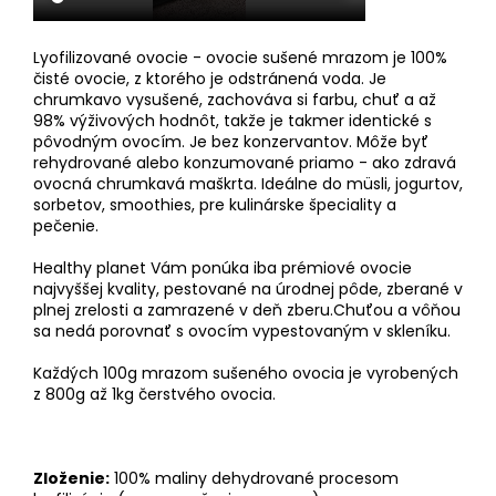
Lyofilizované ovocie - ovocie sušené mrazom je 100%
čisté ovocie, z ktorého je odstránená voda. Je
chrumkavo vysušené, zachováva si farbu, chuť a až
98% výživových hodnôt, takže je takmer identické s
pôvodným ovocím. Je bez konzervantov. Môže byť
rehydrované alebo konzumované priamo - ako zdravá
ovocná chrumkavá maškrta. Ideálne do müsli, jogurtov,
sorbetov, smoothies, pre kulinárske špeciality a
pečenie.
Healthy planet Vám ponúka iba prémiové ovocie
najvyššej kvality, pestované na úrodnej pôde, zberané v
plnej zrelosti a zamrazené v deň zberu.
Chuťou a vôňou
sa nedá porovnať s ovocím vypestovaným v skleníku.
Každých 100g mrazom sušeného ovocia je vyrobených
z 800g až 1kg čerstvého ovocia.
Zloženie:
100% maliny dehydrované procesom