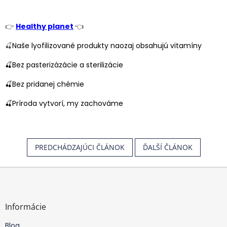
👉
Healthy planet
👈
🍒
Naše lyofilizované produkty naozaj obsahujú vitamíny
🍒Bez pasterizázácie a sterilizácie
🍒Bez pridanej chémie
🍒Príroda vytvorí, my zachováme
PREDCHÁDZAJÚCI ČLÁNOK
ĎALŠÍ ČLÁNOK
Z
á
p
ä
Informácie
t
Blog