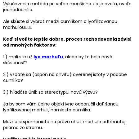
Vylučovacia metóda pri voľbe menšieho zla je oveľa, oveľa
jednoduchšia.
Ale skúste si vybrať medzi cumlíkom a lyofilizovanou
marhuľou🤷🏻‍♂️
Keď si volíte lepšie dobro, proces rozhodovania závisí
od mnohých faktorov:
1.) mali ste už
lyo marhuľu
, alebo by to bola nová
skúsenosť?
2.) vzdáte sa (aspoň na chvíľu) overenej istoty v podobe
cumlíka?
3.) hľadáte únik zo stereotypu, novú výzvu?
Ja by som vám úplne objektívne odporučil dať šancu
lyofilizovanej marhuli, namiesto cumlíka.
Možno si spomeniete na pravú chuť marhule odtrhnutej
priamo zo stromu.