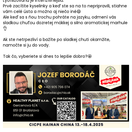
Lyofilizovaná je intenzívnejšia.
Prvé zacítite kyselinky a keď ste sa na to nepripravili, stiahne
vám celé ústa a možno aj niečo iné😄
Ale keď sa s ňou trochu pohráte na jazyku, odmení vás
sladkou chuťou dozretej mäkkej a silno aromatickej marhule
👌
Ak ste netrpezliví a bažíte po sladkej chuti okamžite,
namočte si ju do vody.
Tak čo, vyberiete si dnes to lepšie dobro?🤩