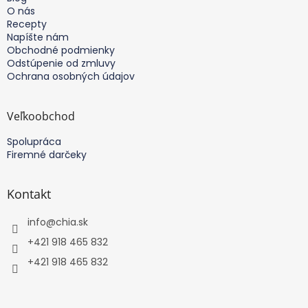
i
O nás
e
Recepty
Napíšte nám
Obchodné podmienky
Odstúpenie od zmluvy
Ochrana osobných údajov
Veľkoobchod
Spolupráca
Firemné darčeky
Kontakt
info
@
chia.sk
+421 918 465 832
+421 918 465 832