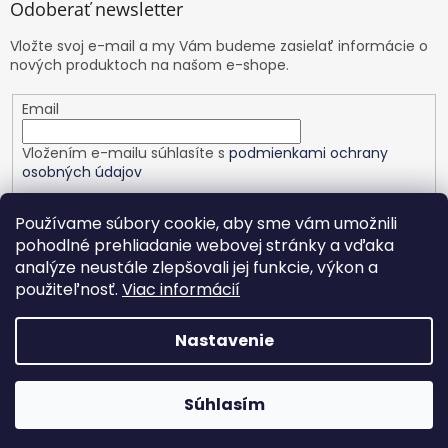
Odoberať newsletter
Vložte svoj e-mail a my Vám budeme zasielať informácie o
nových produktoch na našom e-shope.
Email
Vložením e-mailu súhlasíte s
podmienkami ochrany
osobných údajov
PRIHLÁSIŤ SA
Používame súbory cookie, aby sme vám umožnili
pohodlné prehliadanie webovej stránky a vďaka
analýze neustále zlepšovali jej funkcie, výkon a
použiteľnosť.
Viac informácií
Vytvoril Shoptet
Nastavenie
Copyright 2026
Healthy planet
. Všetky práva vyhradené.
Upraviť nastavenie cookies
Nastavenie | Úprava | Custom
Súhlasím
|
Netmedia s.r.o.