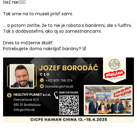
tiež nie🤷🏻‍♂️
Tak sme na to museli prísť sami.
… a potom zistíte, že to nie je robota s banánmi, ale s ľuďmi.
Tak s dodávateľmi, ako aj so zamestnancami.
Dnes to môžeme školiť.
Potrebujete doma nakrájať banány? 🤣