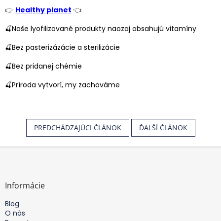
👉
Healthy planet
👈
🍒Naše lyofilizované produkty naozaj obsahujú vitamíny
🍒Bez pasterizázácie a sterilizácie
🍒Bez pridanej chémie
🍒Príroda vytvorí, my zachováme
PREDCHÁDZAJÚCI ČLÁNOK
ĎALŠÍ ČLÁNOK
Z
á
p
ä
Informácie
t
Blog
i
O nás
e