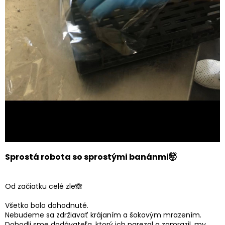
Sprostá robota so sprostými banánmi🤯
Od začiatku celé zle🙈
Všetko bolo dohodnuté.
Nebudeme sa zdržiavať krájaním a šokovým mrazením.
Dohodli sme dodávateľa, ktorý ich narezal a zamrazil, my