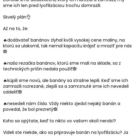
sme ich len pred lyofilizáciou trochu domrazili.
Skvelý plán👌
Až na to, že:
🔥dodávateľ banánov zlyhal kvôli vysokej cene maliny, na
ktorú sa ulakomil, tak nemal kapacitu krájať a mraziť pre nás
🙈
🔥naša rezačka banánov, ktorú sme mali na sklade, sa z
technických príčin nedala použiť🙈
🔥kúpili sme novú, ale banány sa strašne lepili. Keď sme ich
zamrazili rozrezané, zlepili sa a zamrznuté sme ich nevedeli
oddeliť🙈
🔥nesedeli nám čísla. Vždy niekto zjedol nejaký banán a
povedal, že bol prezretý🙈
Koho sa opýtate, keď to nikto vo vašom okolí nerobí?
Videli ste niekde, ako sa pripravuje banán na lyofilizáciu? Ja