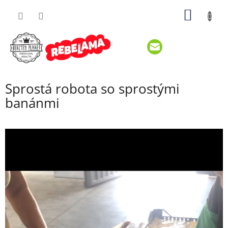
Prejsť
NÁKU
na
obsah
KOŠÍK
Sprostá robota so sprostými
banánmi