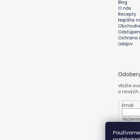
e
Blog
O nás
Recepty
Napíšte 
Obchodné
Odstúpen
Ochrana 
údajov
Odobera
Vložte sv
o nových
Email
Vložení
osobnýc
Používame 
prehliadan
PRIHL