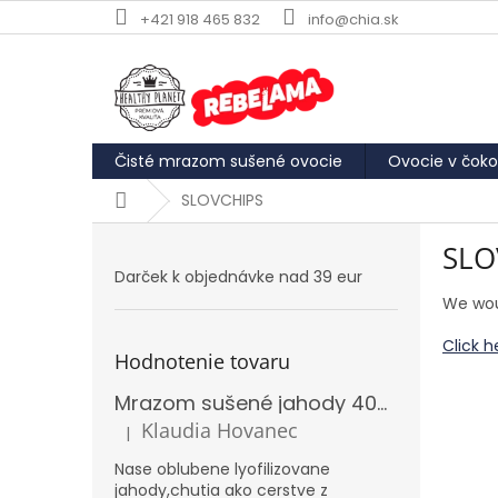
Prejsť
+421 918 465 832
info@chia.sk
na
obsah
Čisté mrazom sušené ovocie
Ovocie v čoko
Domov
SLOVCHIPS
B
SLO
o
Darček k objednávke nad 39 eur
č
We wou
n
ý
Click h
p
Hodnotenie tovaru
a
Mrazom sušené jahody 40g REBELAMA
n
e
Klaudia Hovanec
|
Hodnotenie produktu je 5 z 5 hviezdičiek.
l
Nase oblubene lyofilizovane
jahody,chutia ako cerstve z