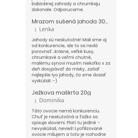
babickinej zahrady a chrumkaju
dokonale. Odporucame.
Mrazom sušená jahoda 300g – XXL
Lenka
|
Hodnotenie produktu je 5 z 5 hviezdičiek.
Jahody sú neskutočné! Mali sme aj
od konkurencie, ale to sa nedá
porovnať...krásne, veľké kusy,
chrumkavé a veľmi chutné,
malému synovi musím niekoľko x za
deň dosypávať do misky...zatiaľ
najlepšie lyo jahody, čo sme dosiaľ
vyskúšali :-)
Ježkova maškrta 20g
Dominika
|
Hodnotenie produktu je 5 z 5 hviezdičiek.
Táto ovocie nemá konkurenciu.
Chuť je neskutočná a ťažko sa
opisuje slovami. Platí tu jediné –
nevyskúšaš, nevieš! Lyofilizované
ovocie milujem a toto je rozhodne