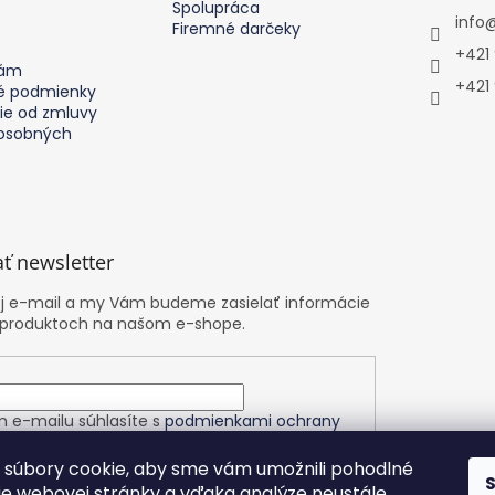
Spolupráca
info
Firemné darčeky
+421
nám
+421
 podmienky
ie od zmluvy
osobných
ť newsletter
oj e-mail a my Vám budeme zasielať informácie
 produktoch na našom e-shope.
m e-mailu súhlasíte s
podmienkami ochrany
h údajov
súbory cookie, aby sme vám umožnili pohodlné
ie webovej stránky a vďaka analýze neustále
ÁSIŤ SA