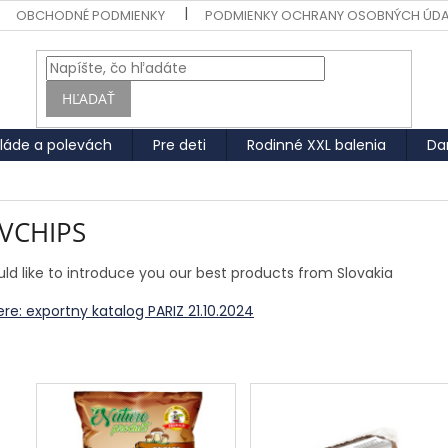
OBCHODNÉ PODMIENKY
PODMIENKY OCHRANY OSOBNÝCH ÚD
HĽADAŤ
láde a polevách
Pre deti
Rodinné XXL balenia
Da
VCHIPS
ld like to introduce you our best products from Slovakia
ere: exportny katalog PARIZ 21.10.2024