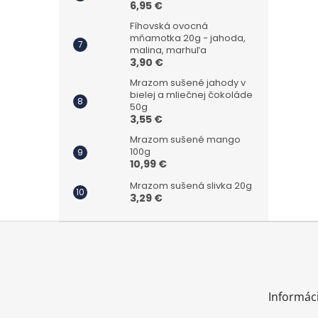
6,95 €
Fíhovská ovocná
mňamotka 20g - jahoda,
malina, marhuľa
3,90 €
Mrazom sušené jahody v
bielej a mliečnej čokoláde
50g
3,55 €
Mrazom sušené mango
100g
10,99 €
Mrazom sušená slivka 20g
3,29 €
Z
á
p
ä
t
Informác
i