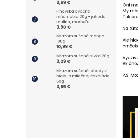
3,59 €
Oni ma
My mám
Fíhovská ovocná
Tak pre
mňamotka 20g - jahoda,
malina, marhuľa
3,90 €
Na tút
Mrazom sušené mango
Ale hl
100g
hrnček
10,99 €
Mrazom sušená slivka 20g
Využív
3,29 €
Ak áno
Mrazom sušené jahody v
P.S. Mo
bielej a mliečnej čokoláde
50g
3,55 €