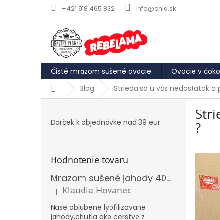
Prejsť
+421 918 465 832
info@chia.sk
na
obsah
Čisté mrazom sušené ovocie
Ovocie v čoko
Domov
Blog
Strieda sa u vás nedostatok a
B
Str
o
Darček k objednávke nad 39 eur
č
?
n
ý
p
Hodnotenie tovaru
a
Mrazom sušené jahody 40g REBELAMA
n
e
Klaudia Hovanec
|
Hodnotenie produktu je 5 z 5 hviezdičiek.
l
Nase oblubene lyofilizovane
jahody,chutia ako cerstve z