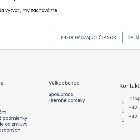
oda vytvorí, my zachováme
PREDCHÁDZAJÚCI ČLÁNOK
ĎALŠ
ie
Veľkoobchod
Kontakt
Spolupráca
info
Firemné darčeky
+421
nám
+421
 podmienky
ie od zmluvy
osobných