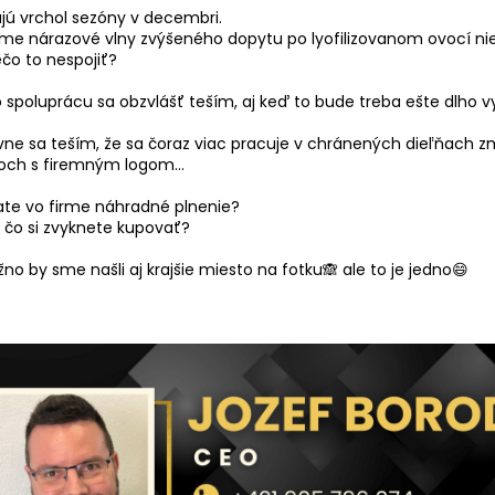
jú vrchol sezóny v decembri.
e nárazové vlny zvýšeného dopytu po lyofilizovanom ovocí nie
čo to nespojiť?
o spoluprácu sa obzvlášť teším, aj keď to bude treba ešte dlho 
avne sa teším, že sa čoraz viac pracuje v chránených dieľňach 
och s firemným logom…
ate vo firme náhradné plnenie?
, čo si zvyknete kupovať?
žno by sme našli aj krajšie miesto na fotku🙈 ale to je jedno😄