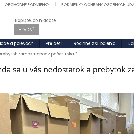
OBCHODNÉ PODMIENKY
PODMIENKY OCHRANY OSOBNÝCH ÚD
HĽADAŤ
láde a polevách
Pre deti
Rodinné XXL balenia
Da
 prebytok zamestnancov počas roka ?
ieda sa u vás nedostatok a prebytok 