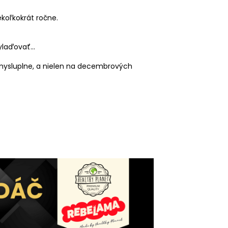
koľkokrát ročne.
vylaďovať…
zmysluplne, a nielen na decembrových