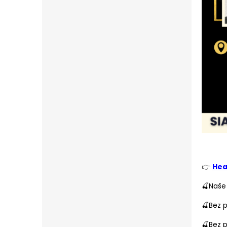
👉
Hea
🍒Naše
🍒Bez p
🍒Bez 