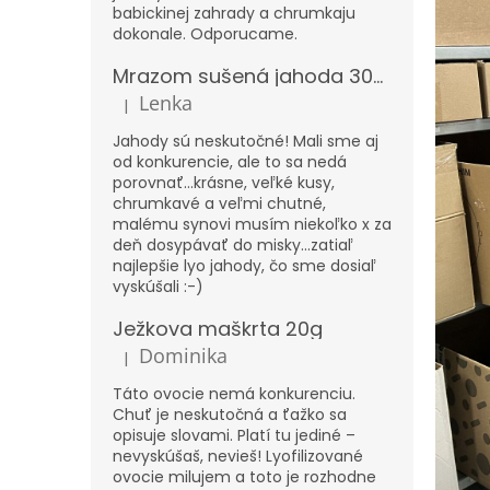
babickinej zahrady a chrumkaju
dokonale. Odporucame.
Mrazom sušená jahoda 300g – XXL
Lenka
|
Hodnotenie produktu je 5 z 5 hviezdičiek.
Jahody sú neskutočné! Mali sme aj
od konkurencie, ale to sa nedá
porovnať...krásne, veľké kusy,
chrumkavé a veľmi chutné,
malému synovi musím niekoľko x za
deň dosypávať do misky...zatiaľ
najlepšie lyo jahody, čo sme dosiaľ
vyskúšali :-)
Ježkova maškrta 20g
Dominika
|
Hodnotenie produktu je 5 z 5 hviezdičiek.
Táto ovocie nemá konkurenciu.
Chuť je neskutočná a ťažko sa
opisuje slovami. Platí tu jediné –
nevyskúšaš, nevieš! Lyofilizované
ovocie milujem a toto je rozhodne