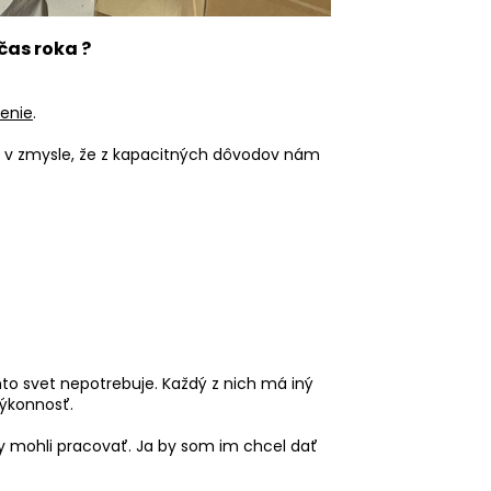
čas roka ?
enie
.
al v zmysle, že z kapacitných dôvodov nám
nto svet nepotrebuje. Každý z nich má iný
výkonnosť.
 by mohli pracovať. Ja by som im chcel dať