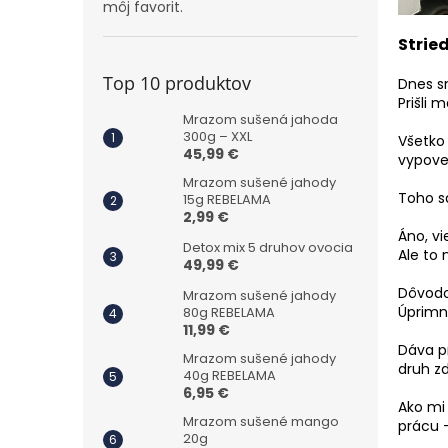
môj favorit.
Strie
Top 10 produktov
Dnes s
Prišli 
Mrazom sušená jahoda
300g – XXL
Všetko
45,99 €
vypove
Mrazom sušené jahody
Toho sa
15g REBELAMA
2,99 €
Áno, v
Detox mix 5 druhov ovocia
Ale to
49,99 €
Dôvodo
Mrazom sušené jahody
Úprimn
80g REBELAMA
11,99 €
Dáva pr
Mrazom sušené jahody
druh z
40g REBELAMA
6,95 €
Ako mi
Mrazom sušené mango
prácu 
20g