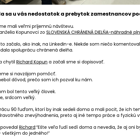
da sa u vás nedostatok a prebytok zamestnancov po
me mali veľmi príjemnú návštevu.
manželia Kopunovci zo
SLOVENSKÁ CHRÁNENÁ DIELŇA-náhradné pln
 to začalo, ako inak, na Linkedin-e. Niekde som niečo komentov
dala spoluprácu chránená dielňa.
 chytil
Richard Kopun
a začali sme si dopisovať.
ieme si navzájom pomôcť.
 nebol dôvod, prečo som ich pozval ku nám.
m bol tento veľký človek.
e, srdcom veľký.
ácu 90 ľuďom, ktorí by inak sedeli doma a mali pocit, že ich te
dravotného znevýhodnenia, preto aj iné tempo práce a fyzickú 
 povedal
Richard
:”Ešte veľa ľudí sedí doma a nevedia, že aj oni
- všetkým do jedného!”