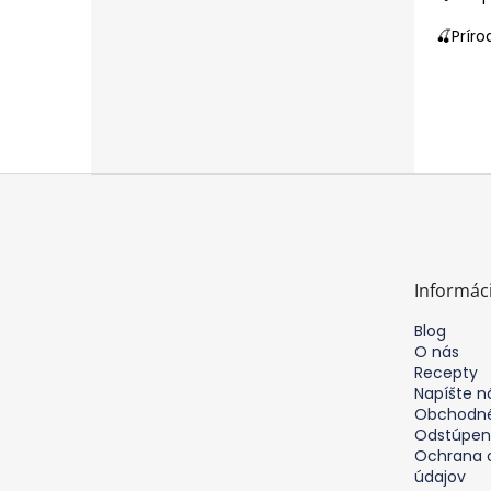
🍒Prír
Z
á
p
ä
t
Informác
i
e
Blog
O nás
Recepty
Napíšte 
Obchodné
Odstúpen
Ochrana 
údajov