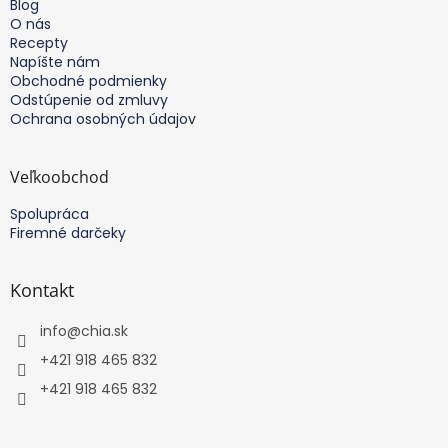
Blog
i
O nás
e
Recepty
Napíšte nám
Obchodné podmienky
Odstúpenie od zmluvy
Ochrana osobných údajov
Veľkoobchod
Spolupráca
Firemné darčeky
Kontakt
info
@
chia.sk
+421 918 465 832
+421 918 465 832