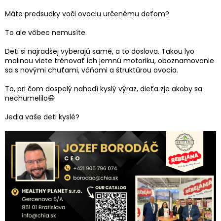
Máte predsudky voči ovociu určenému deťom?
To ale vôbec nemusíte.
Deti si najradšej vyberajú samé, a to doslova. Takou lyo
malinou viete trénovať ich jemnú motoriku, oboznamovanie
sa s novými chuťami, vôňami a štruktúrou ovocia.
To, pri čom dospelý nahodí kyslý výraz, dieťa zje akoby sa
nechumelilo😄
Jedia vaše deti kyslé?