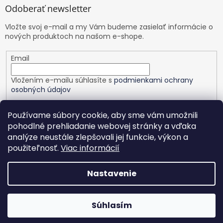
Odoberať newsletter
Vložte svoj e-mail a my Vám budeme zasielať informácie o
nových produktoch na našom e-shope.
Email
Vložením e-mailu súhlasíte s
podmienkami ochrany
osobných údajov
PRIHLÁSIŤ SA
Používame súbory cookie, aby sme vám umožnili
pohodlné prehliadanie webovej stránky a vďaka
analýze neustále zlepšovali jej funkcie, výkon a
použiteľnosť.
Viac informácií
Vytvoril Shoptet
Nastavenie
Copyright 2026
Healthy planet
. Všetky práva vyhradené.
Upraviť nastavenie cookies
Nastavenie | Úprava | Custom
Súhlasím
|
Netmedia s.r.o.