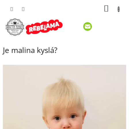
Prejsť
NÁKU
na
obsah
KOŠÍK
Je malina kyslá?