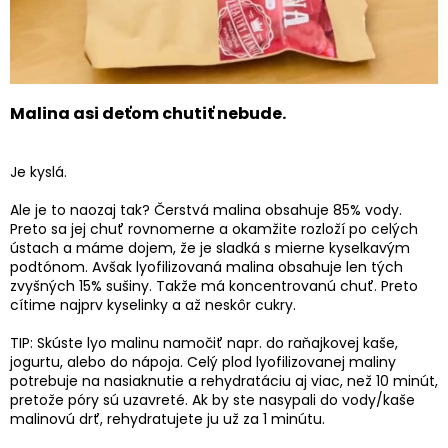
Malina asi deťom chutiť nebude.
Je kyslá.
Ale je to naozaj tak? Čerstvá malina obsahuje 85% vody.
Preto sa jej chuť rovnomerne a okamžite rozloží po celých
ústach a máme dojem, že je sladká s mierne kyselkavým
podtónom. Avšak lyofilizovaná malina obsahuje len tých
zvyšných 15% sušiny. Takže má koncentrovanú chuť. Preto
cítime najprv kyselinky a až neskôr cukry.
TIP: Skúste lyo malinu namočiť napr. do raňajkovej kaše,
jogurtu, alebo do nápoja. Celý plod lyofilizovanej maliny
potrebuje na nasiaknutie a rehydratáciu aj viac, než 10 minút,
pretože póry sú uzavreté. Ak by ste nasypali do vody/kaše
malinovú drť, rehydratujete ju už za 1 minútu.