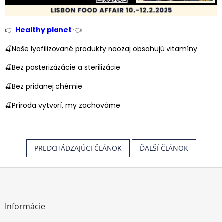
👉
Healthy planet
👈
🍒Naše lyofilizované produkty naozaj obsahujú vitamíny
🍒Bez pasterizázácie a sterilizácie
🍒Bez pridanej chémie
🍒Príroda vytvorí, my zachováme
PREDCHÁDZAJÚCI ČLÁNOK
ĎALŠÍ ČLÁNOK
Z
á
p
ä
Informácie
t