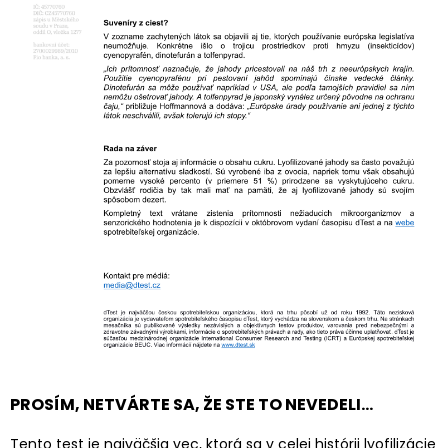
PROSÍM, NETVÁRTE SA, ŽE STE TO NEVEDELI…
Tento test je najväčšia vec, ktorá sa v celej histórii lyofilizácie