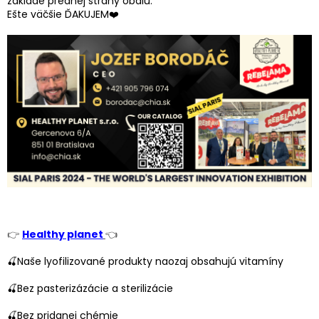
základe prednej strany obalu.
Ešte väčšie ĎAKUJEM❤️
👉
Healthy planet
👈
🍒Naše lyofilizované produkty naozaj obsahujú vitamíny
🍒Bez pasterizázácie a sterilizácie
🍒Bez pridanej chémie