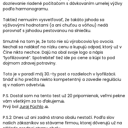
dozrievanie riadené počítačom s dávkovaním umelej výživy
podľa harmonogramu.
Taktiež nemusím vysvetľovať, že takáto jahoda sa
výživovými hodnotami (a ani chuťou a vôňou) nedá
porovnať s jahodou pestovanou na slniečku.
Smutné na tom je, že toto nie sú výrobcovia lyo ovocia.
Nechali sa nalákať na nízku cenu a kupujú odpad, ktorý už v
Číne nikto nechce. Dajú na obal svoje logo a nápis
“lyofilizované”. Spotrebiteľ tiež ide po cene a kúpi to pod
dojmom zdravej potraviny.
Toto je v poradí môj 30.-ty post o rozdieloch v lyofilizácii.
Snáď si ho prečíta niekto kompetentný a zavedie reguláciu
aj v našom odvetví🙏
P.S. Dostal som na tento test už 20 pripomienok, veľmi pekne
vám všetkým za to ďakujem🙏
Prvý bol
Juraj Púchlo
🙏
P.S.2: Dnes už ani zadná strana obalu nestačí. Podľa slov
našich zákazníkov sa stávame firmou, ktorej dôverujú už na