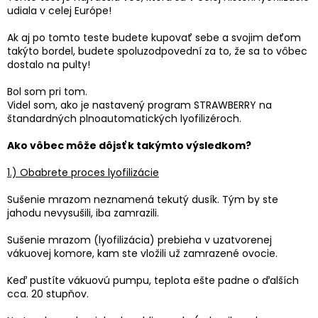
udiala v celej Európe!
Ak aj po tomto teste budete kupovať sebe a svojim deťom
takýto bordel, budete spoluzodpovední za to, že sa to vôbec
dostalo na pulty!
Bol som pri tom.
Videl som, ako je nastavený program STRAWBERRY na
štandardných plnoautomatických lyofilizéroch.
Ako vôbec môže dôjsť k takýmto výsledkom?
1.) Obabrete proces lyofilizácie
Sušenie mrazom neznamená tekutý dusík. Tým by ste
jahodu nevysušili, iba zamrazili.
Sušenie mrazom (lyofilizácia) prebieha v uzatvorenej
vákuovej komore, kam ste vložili už zamrazené ovocie.
Keď pustíte vákuovú pumpu, teplota ešte padne o ďalších
cca. 20 stupňov.