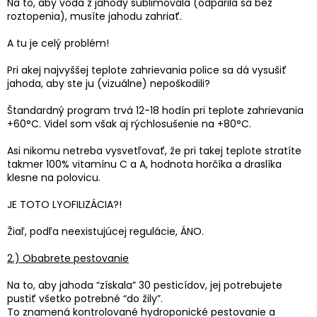
Na to, aby voda z jahody sublimovala (odparila sa bez
roztopenia), musíte jahodu zahriať.
A tu je celý problém!
Pri akej najvyššej teplote zahrievania police sa dá vysušiť
jahoda, aby ste ju (vizuálne) nepoškodili?
Štandardný program trvá 12-18 hodín pri teplote zahrievania
+60°C. Videl som však aj rýchlosušenie na +80°C.
Asi nikomu netreba vysvetľovať, že pri takej teplote stratíte
takmer 100% vitamínu C a A, hodnota horčíka a draslíka
klesne na polovicu.
JE TOTO LYOFILIZÁCIA?!
Žiaľ, podľa neexistujúcej regulácie, ÁNO.
2.) Obabrete pestovanie
Na to, aby jahoda “získala” 30 pesticídov, jej potrebujete
pustiť všetko potrebné “do žily”.
To znamená kontrolované hydroponické pestovanie a