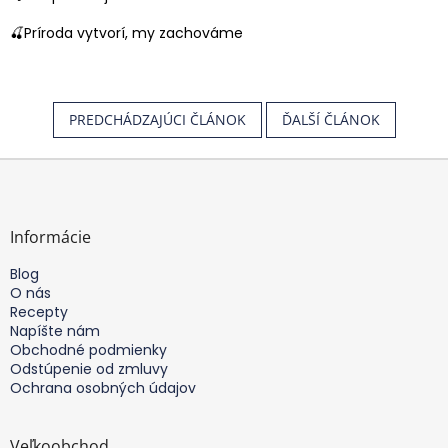
🍒Príroda vytvorí, my zachováme
PREDCHÁDZAJÚCI ČLÁNOK
ĎALŠÍ ČLÁNOK
Z
á
p
ä
Informácie
t
Blog
i
O nás
e
Recepty
Napíšte nám
Obchodné podmienky
Odstúpenie od zmluvy
Ochrana osobných údajov
Veľkoobchod