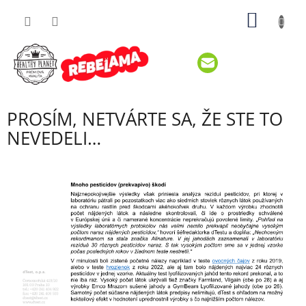
Prejsť
NÁKU
na
obsah
KOŠÍK
PROSÍM, NETVÁRTE SA, ŽE STE TO
NEVEDELI…