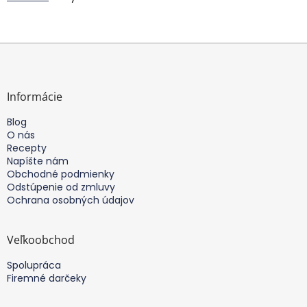
Z
á
p
ä
Informácie
t
Blog
i
O nás
e
Recepty
Napíšte nám
Obchodné podmienky
Odstúpenie od zmluvy
Ochrana osobných údajov
Veľkoobchod
Spolupráca
Firemné darčeky