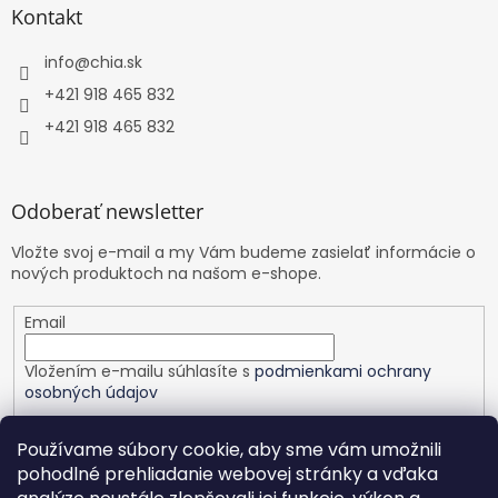
Kontakt
info
@
chia.sk
+421 918 465 832
+421 918 465 832
Odoberať newsletter
Vložte svoj e-mail a my Vám budeme zasielať informácie o
nových produktoch na našom e-shope.
Email
Vložením e-mailu súhlasíte s
podmienkami ochrany
osobných údajov
PRIHLÁSIŤ SA
Používame súbory cookie, aby sme vám umožnili
pohodlné prehliadanie webovej stránky a vďaka