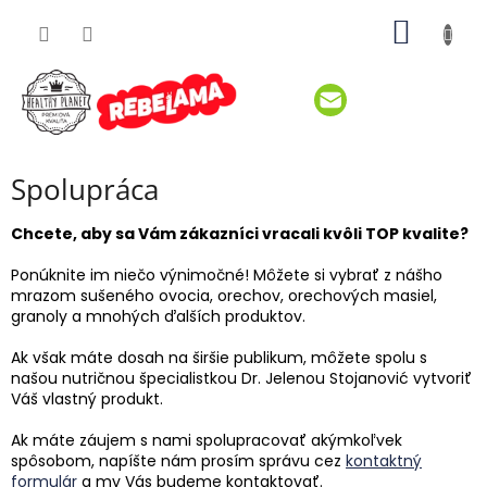
Prejsť
NÁKU
na
obsah
KOŠÍK
Spolupráca
Chcete, aby sa Vám zákazníci vracali kvôli TOP kvalite?
Ponúknite im niečo výnimočné! Môžete si vybrať z nášho
mrazom sušeného ovocia, orechov, orechových masiel,
granoly a mnohých ďalších produktov.
Ak však máte dosah na širšie publikum, môžete spolu s
našou nutričnou špecialistkou Dr. Jelenou Stojanović vytvoriť
Váš vlastný produkt.
Ak máte záujem s nami spolupracovať akýmkoľvek
spôsobom, napíšte nám prosím správu cez
kontaktný
formulár
a my Vás budeme kontaktovať.